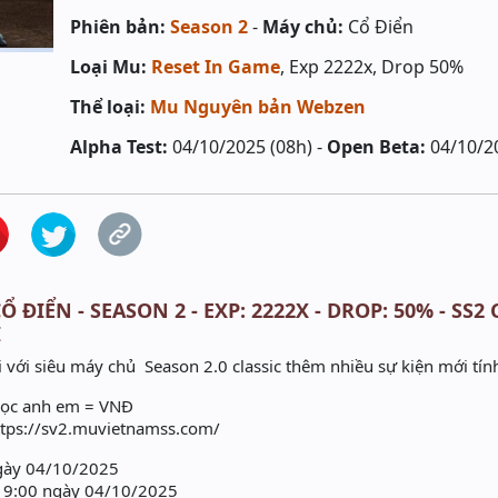
Phiên bản:
Season 2
-
Máy chủ:
Cổ Điển
Loại Mu:
Reset In Game
, Exp 2222x, Drop 50%
Thể loại:
Mu Nguyên bản Webzen
Alpha Test:
04/10/2025 (08h) -
Open Beta:
04/10/2
Ổ ĐIỂN - SEASON 2 - EXP: 2222X - DROP: 50% - SS
I
 với siêu máy chủ Season 2.0 classic thêm nhiều sự kiện mới tín
gọc anh em = VNĐ
https://sv2.muvietnamss.com/
ngày 04/10/2025
19:00 ngày 04/10/2025