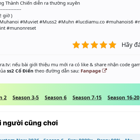
ông Thành Chiến diễn ra thường xuyên
--------------
 giờ )
Muhanoi #Muviet #Muss2 #Muhn #lucdiamu.co #muhanois6 #
nt #munonreset
Hãy đ
a.tv: nếu bài giới thiệu mu mới ra có like & share nhận code gam
 của
ss2 Cổ Điển
theo đường dẫn sau:
Fanpage
n 2
Season 3-5
Season 6
Season 7-15
Season 16-20
 người cũng chơi