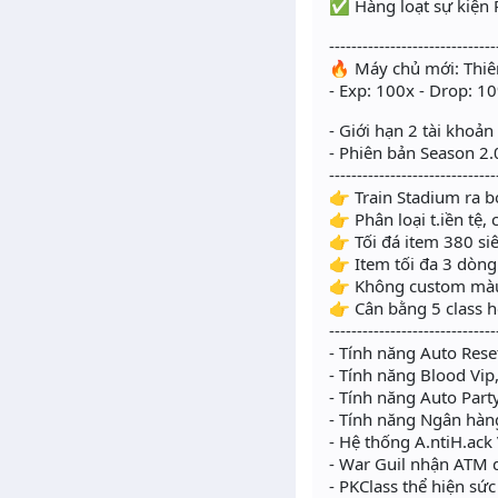
✅ Hàng loạt sự kiện P
------------------------------
🔥 Máy chủ mới: Thiê
- Exp: 100x - Drop: 1
- Giới hạn 2 tài khoản
- Phiên bản Season 2.0
------------------------------
👉 Train Stadium ra 
👉 Phân loại t.iền tệ,
👉 Tối đá item 380 si
👉 Item tối đa 3 dòng
👉 Không custom mà
👉 Cân bằng 5 class 
------------------------------
- Tính năng Auto Reset
- Tính năng Blood Vip
- Tính năng Auto Party
- Tính năng Ngân hàng 
- Hệ thống A.ntiH.ack
- War Guil nhận ATM 
- PKClass thể hiện s