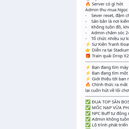
🔥 Server có gì hót
Admin thu mua Ngọc 
- Sever reset, đậm c
- Săn bắn là nơi kiế
- Không tuồn đồ, kh
- Admin chăm sóc 2
- Tổ chức nhiều sự ki
⚡️ Sự Kiện Tranh Đoạ
👉 Diễn ra tại Stadiu
🎁 Train quái Drop 
------------------------------
⚡️ Bạn đang tìm máy 
⚡️ Bạn đang tìm một 
⚡️ Giới thiệu tới bạn
🔥 Chính thức ra mắt
lại cuốn hút về lối ch
------------------------------
✅ ĐUA TOP SĂN BOS
✅ MỐC NẠP VỪA PHẢI
✅ NPC Buff tự động m
✅ Admin không tuồn 
✅ Lộ trình phát triển