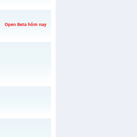
Open Beta hôm nay
g
vào 22h ngày
ày 07/08/2626
/muhoalong
vào 08h
ào 22h ngày