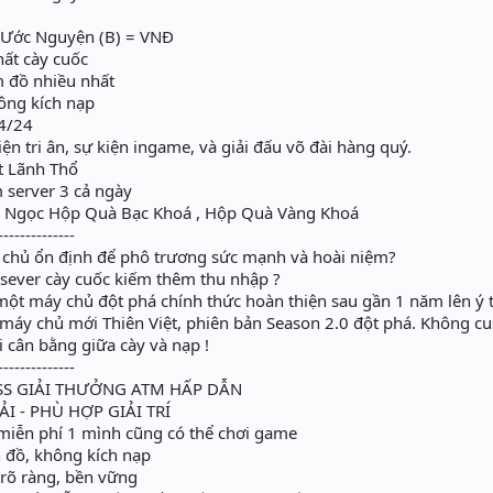
Ước Nguyện (B) = VNĐ
hất cày cuốc
m đồ nhiều nhất
ông kích nạp
4/24
ện tri ân, sự kiện ingame, và giải đấu võ đài hàng quý.
t Lãnh Thổ
m server 3 cả ngày
X2 Ngọc Hộp Quà Bạc Khoá , Hộp Quà Vàng Khoá
--------------
chủ ổn định để phô trương sức mạnh và hoài niệm?
sever cày cuốc kiếm thêm thu nhập ?
 một máy chủ đột phá chính thức hoàn thiện sau gần 1 năm lên ý 
 máy chủ mới Thiên Việt, phiên bản Season 2.0 đột phá. Không
ơi cân bằng giữa cày và nạp !
--------------
S GIẢI THƯỞNG ATM HẤP DẪN
 - PHÙ HỢP GIẢI TRÍ
iễn phí 1 mình cũng có thể chơi game
đồ, không kích nạp
 rõ ràng, bền vững