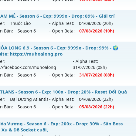
tihack: Pro
ểu reset: Reset In Game
 Thiên Long - MU SS1.9 –CHUẨN CÀY CẤY NGUYÊN BẢN
M MÊ - Season 6 - Exp: 9999x - Drop: 89% - Giải trí
ể loại: Mu Custom thêm đồ mới
er:
Thuốc Lào
- Alpha Test:
04/08
/2026
(20h)
 mới ra tháng 08 2026 - Mở máy chủ
Máy chủ Thiên Vươn
ên Bản:
Season 6
- Open Beta:
07/08
/2026
(10h)
tihack: CheatGuard
/08/2626
: 50x - Drop: 100%
 ĐAM MÊ - Giải trí
ỎA LONG 6.9 - Season 6 - Exp: 9999x - Drop: 99% - 🌍
ite: https://muhoalong.pro
ểu reset: Reset In Game
 mới ra tháng 08 2026 - Mở máy chủ
Thuốc Lào
vào 10h ng
er:
- Alpha Test:
ể loại: Mu Nguyên bản Webzen
://facebook.com/muhoalong
31/07
/2026
(08h)
p: 9999x - Drop: 89%
ên Bản:
Season 6
- Open Beta:
31/07
/2026
(08h)
tihack: Gameguard
ểu reset: Reset In Game
ể loại: Mu Bán Đồ Full Trong Shop
ỎA LONG 6.9 - 🌍 Website: https://muhoalong.pro
LANS - Season 6 - Exp: 100x - Drop: 20% - Reset Đổi Quà
er:
Đại Dương Atlantis
- Alpha Test:
04/08
/2026
(22h)
tihack: UGK
ới ra tháng 07 2026 - Mở máy chủ
https://facebook.com
ên Bản:
Season 6
- Open Beta:
05/08
/2026
(22h)
 31/07/2626
9999x - Drop: 99%
 ATLANS - Reset Đổi Quà
ỏa Vương - Season 6 - Exp: 200x - Drop: 30% - Săn Boss
 Xu & Đồ Socket cuối,
reset: Non Reset
 mới ra tháng 08 2026 - Mở máy chủ
Đại Dương Atlantis
v