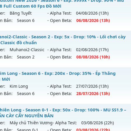
ustom New 2026 - Season 6 - Exp: 9999x - Drop: 90% - Mu
18 Full Custom 60 Fps Đồ Mới
er:
Băng Tuyết
- Alpha Test:
04/08
/2026
(13h)
ên Bản:
Season 6
- Open Beta:
06/08
/2026
(13h)
 Custom New 2026 - Mu Ss6.18 Full Custom 60 Fps Đồ Mới
oi2-Classic - Season 2 - Exp: 5x - Drop: 10% - Lối chơi cày
 Classic đồ chuẩn
 mới ra tháng 08 2026 - Mở máy chủ
Băng Tuyết
vào 13h n
er:
Muhanoi2-Classic
- Alpha Test:
02/08
/2026
(17h)
ên Bản:
Season 2
- Open Beta:
08/08
/2026
(10h)
p: 9999x - Drop: 90%
ểu reset: Reset In Game
hanoi2-Classic - Lối chơi cày cuốc Classic đồ chuẩn
im Long - Season 6 - Exp: 200x - Drop: 35% - Ép Thăng
ể loại: Mu Custom thêm đồ mới
 Mới
 mới ra tháng 08 2026 - Mở máy chủ
Muhanoi2-Classic
và
er:
Kim Long
- Alpha Test:
27/07
/2026
(13h)
tihack: Gold Dragon
8/08/2626
ên Bản:
Season 6
- Open Beta:
28/07
/2026
(13h)
p: 5x - Drop: 10%
u Kim Long - Ép Thăng Hạng Mới
iên Long - Season 0-1 - Exp: 50x - Drop: 100% - MU SS1.9 –
ểu reset: Reset In Game
N CÀY CẤY NGUYÊN BẢN
 mới ra tháng 07 2026 - Mở máy chủ
Kim Long
vào 13h ng
hể loại: Mu Nguyên bản Webzen
er:
Máy chủ Thiên Vương
- Alpha Test:
03/08
/2026
(22h)
ên Bản:
Season 0-1
- Open Beta:
03/08
/2026
(22h)
p: 200x - Drop: 35%