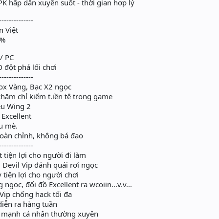
K hấp dẫn xuyên suốt - thời gian hợp lý
--------------
n Việt
0%
 / PC
 đột phá lối chơi
--------------
box Vàng, Bạc X2 ngọc
 chăm chỉ kiếm t.iền tệ trong game
êu Wing 2
 Excellent
u mè.
hoàn chỉnh, không bá đạo
--------------
 tiện lợi cho người đi làm
, Devil Vip đánh quái rơi ngọc
 tiện lợi cho người chơi
ngọc, đổi đồ Excellent ra wcoiin...v.v...
 Vip chống hack tối đa
diễn ra hàng tuần
ức mạnh cá nhân thường xuyên