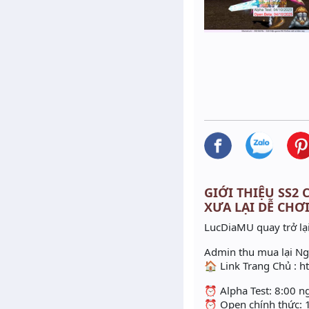
GIỚI THIỆU SS2 C
XƯA LẠI DỄ CHƠ
LucDiaMU quay trở lại
Admin thu mua lại N
🏠 Link Trang Chủ : 
⏰ Alpha Test: 8:00 
⏰ Open chính thức: 