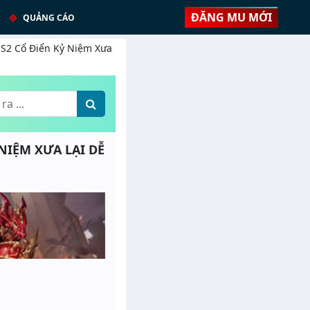
ĐĂNG MU MỚI
QUẢNG CÁO
 SS2 Cổ Điển Kỷ Niệm Xưa
Ỷ NIỆM XƯA LẠI DỄ