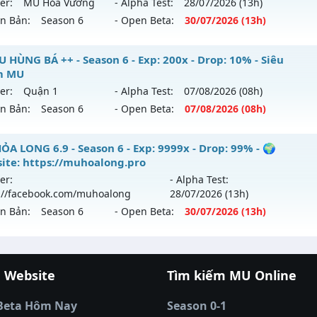
er:
MU Hỏa Vương
- Alpha Test:
28/07
/2026
(13h)
/08/2626
loại: Mu Nguyên bản Webzen
ên Bản:
Season 6
- Open Beta:
30/07
/2026
(13h)
p: 100x - Drop: 20%
ack: Xshiel
 Hỏa Vương - Săn Boss nhận Xu & Đồ Socket cuối,
U HÙNG BÁ ++ - Season 6 - Exp: 200x - Drop: 10% - Siêu
ểu reset: Reset In Game
m MU
 mới ra tháng 07 2026 - Mở máy chủ
MU Hỏa Vương
vào 1
ể loại: Mu Nguyên bản Webzen
er:
Quận 1
- Alpha Test:
07/08
/2026
(08h)
ên Bản:
Season 6
- Open Beta:
07/08
/2026
(08h)
p: 200x - Drop: 30%
tihack: Shark
ểu reset: Reset In Game
+ MU HÙNG BÁ ++ - Siêu Phẩm MU
ỎA LONG 6.9 - Season 6 - Exp: 9999x - Drop: 99% - 🌍
hể loại: Mu Nguyên bản Webzen
ite: https://muhoalong.pro
 mới ra tháng 08 2026 - Mở máy chủ
Quận 1
vào 08h ngày
er:
- Alpha Test:
tihack: VietGuard
://facebook.com/muhoalong
28/07
/2026
(13h)
p: 200x - Drop: 10%
ên Bản:
Season 6
- Open Beta:
30/07
/2026
(13h)
ểu reset: Reset In Game
hể loại: Mu Nguyên bản Webzen
ỎA LONG 6.9 - 🌍 Website: https://muhoalong.pro
 Website
Tìm kiếm MU Online
tihack: Shark Shield
ới ra tháng 07 2026 - Mở máy chủ
https://facebook.com
cá đổi thưởng
|
Xôi Lạc TV
|
789club
|
789club
 30/07/2626
á banh Thapcamtv
|
RR88
|
xem bóng đá
|
xem b
Beta Hôm Nay
Season 0-1
 bóng đá trực tiếp
|
colatv trực tiếp bóng đá
|
cola
9999x - Drop: 99%