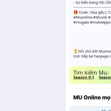
- Sự kiện bang hội C
------------------------------
🎁 Code : bùa gấu ( 72
#Muonline #Muss6 #
#mugate #mukeeppoi
️🏆Ghi chú bởi Mumoir
trực tiếp tại Fanpage
Tìm kiếm Mu:
Season 0-1
Seaso
MU Online mọi