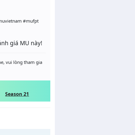
muvietnam #mufpt
ánh giá MU này!
e, vui lòng tham gia
Season 21