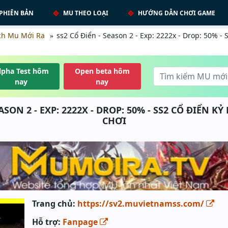
PHIÊN BẢN
MU THEO LOẠI
HƯỚNG DẪN CHƠI GAME
ch Mu Mới Ra
ss2 Cổ Điển - Season 2 - Exp: 2222x - Drop: 50% -
lpha Test hôm
Open beta hôm
nay
nay
ASON 2 - EXP: 2222X - DROP: 50% - SS2 CỔ ĐIỂN K
CHƠI
Trang chủ:
https://sv2.muvietnamss.com/
Hỗ trợ:
Fanpage