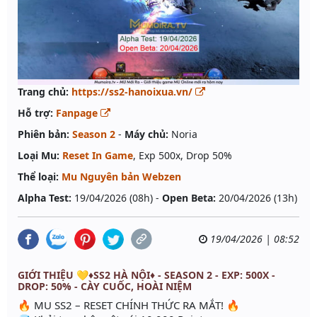
Trang chủ:
https://ss2-hanoixua.vn/
Hỗ trợ:
Fanpage
Phiên bản:
Season 2
-
Máy chủ:
Noria
Loại Mu:
Reset In Game
, Exp 500x, Drop 50%
Thể loại:
Mu Nguyên bản Webzen
Alpha Test:
19/04/2026 (08h) -
Open Beta:
20/04/2026 (13h)
19/04/2026 | 08:52
GIỚI THIỆU 💛♦️SS2 HÀ NỘI♦️ - SEASON 2 - EXP: 500X -
DROP: 50% - CÀY CUỐC, HOÀI NIỆM
🔥 MU SS2 – RESET CHÍNH THỨC RA MẮT! 🔥