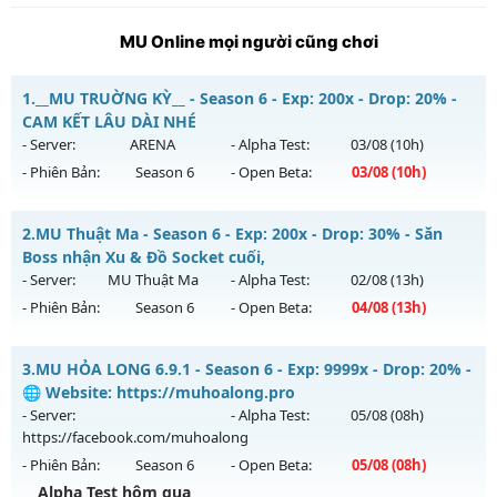
MU Online mọi người cũng chơi
1.
__MU TRUỜNG KỲ__ - Season 6 - Exp: 200x - Drop: 20% -
CAM KẾT LÂU DÀI NHÉ
- Server:
ARENA
- Alpha Test:
03/08
(10h)
- Phiên Bản:
Season 6
- Open Beta:
03/08
(10h)
__MU TRUỜNG KỲ__ - CAM KẾT LÂU DÀI NHÉ
2.
MU Thuật Ma - Season 6 - Exp: 200x - Drop: 30% - Săn
Mu mới ra tháng 08 2026 - Mở máy chủ
ARENA
vào 10h
Boss nhận Xu & Đồ Socket cuối,
ngày 03/08/2626
- Server:
MU Thuật Ma
- Alpha Test:
02/08
(13h)
- Phiên Bản:
Season 6
- Open Beta:
04/08
(13h)
Exp: 200x - Drop: 20%
Kiểu reset: Reset In Game
MU Thuật Ma - Săn Boss nhận Xu & Đồ Socket cuối,
3.
MU HỎA LONG 6.9.1 - Season 6 - Exp: 9999x - Drop: 20% -
Thể loại: Mu Nguyên bản Webzen
Mu mới ra tháng 08 2026 - Mở máy chủ
MU Thuật Ma
vào
🌐 Website: https://muhoalong.pro
Antihack: GoldShield
13h ngày 04/08/2626
- Server:
- Alpha Test:
05/08
(08h)
https://facebook.com/muhoalong
Exp: 200x - Drop: 30%
- Phiên Bản:
Season 6
- Open Beta:
05/08
(08h)
Kiểu reset: Reset In Game
Alpha Test hôm qua