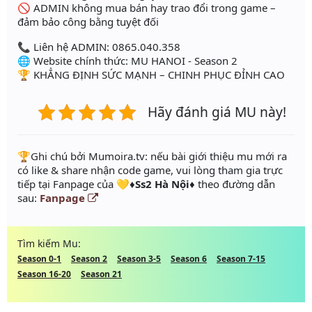
🚫 ADMIN không mua bán hay trao đổi trong game –
đảm bảo công bằng tuyệt đối
📞 Liên hệ ADMIN: 0865.040.358
🌐 Website chính thức: MU HANOI - Season 2
🏆 KHẲNG ĐỊNH SỨC MẠNH – CHINH PHỤC ĐỈNH CAO
Hãy đánh giá MU này!
️🏆Ghi chú bởi Mumoira.tv: nếu bài giới thiệu mu mới ra
có like & share nhận code game, vui lòng tham gia trực
tiếp tại Fanpage của
💛♦️Ss2 Hà Nội♦️
theo đường dẫn
sau:
Fanpage
Tìm kiếm Mu:
Season 0-1
Season 2
Season 3-5
Season 6
Season 7-15
Season 16-20
Season 21