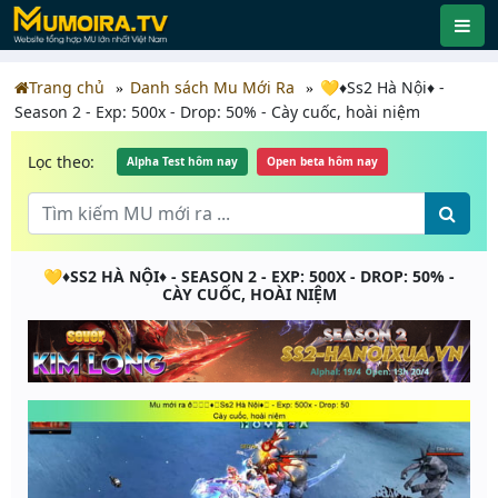
Trang chủ
Danh sách Mu Mới Ra
💛♦️Ss2 Hà Nội♦️ -
Season 2 - Exp: 500x - Drop: 50% - Cày cuốc, hoài niệm
Lọc theo:
Alpha Test hôm nay
Open beta hôm nay
💛♦️SS2 HÀ NỘI♦️ - SEASON 2 - EXP: 500X - DROP: 50% -
CÀY CUỐC, HOÀI NIỆM