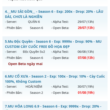
Thể loại: Mu Nguyên bản Webzen
MU HỎA LONG 6.9.1 - 🌐 Website: https://muhoalong.pro
Antihack: VietGuard
4.
__MU SÀI GÒN__ - Season 6 - Exp: 200x - Drop: 20% - LÂU
Mu mới ra tháng 08 2026 - Mở máy chủ
DÀI, CHƠI LÀ NGHIỀN
https://facebook.com/muhoalong
vào 08h ngày
- Server:
QUẬN 6
- Alpha Test:
29/07
(13h)
05/08/2626
- Phiên Bản:
Season 6
- Open Beta:
29/07
(13h)
Exp: 9999x - Drop: 20%
__MU SÀI GÒN__ - LÂU DÀI, CHƠI LÀ NGHIỀN
Kiểu reset: Non Reset
5.
Mu Độc Quyền - Season 6 - Exp: 9999x - Drop: 90% - MU
Mu mới ra tháng 07 2026 - Mở máy chủ
QUẬN 6
vào 13h
CUSTOM CÀY CUỐC FREE ĐỒ HỌA ĐẸP
Thể loại: Mu Nguyên bản Webzen
ngày 29/07/2626
- Server:
Độc Quyền Sv2
- Alpha Test:
06/08
(13h)
Antihack: XShield
- Phiên Bản:
Season 6
- Open Beta:
07/08
(13h)
Exp: 200x - Drop: 20%
Open Beta ngày mai
Kiểu reset: Reset In Game
Thể loại: Mu Nguyên bản Webzen
Mu Độc Quyền - MU CUSTOM CÀY CUỐC FREE ĐỒ HỌA ĐẸP
6.
MU CỔ XƯA - Season 2 - Exp: 100x - Drop: 10% - Cày Cuốc
Antihack: AntiShark
Mu mới ra tháng 08 2026 - Mở máy chủ
Độc Quyền Sv2
vào
100%, Không Custom
13h ngày 07/08/2626
- Server:
HOÀI NIỆM
- Alpha Test:
30/07
(19h)
- Phiên Bản:
Season 2
- Open Beta:
01/08
(19h)
Exp: 9999x - Drop: 90%
Kiểu reset: Reset In Game
MU CỔ XƯA - Cày Cuốc 100%, Không Custom
7.
MU HỎA LONG 6.9 - Season 6 - Exp: 9999x - Drop: 20% -
Thể loại: Mu Custom thêm đồ mới