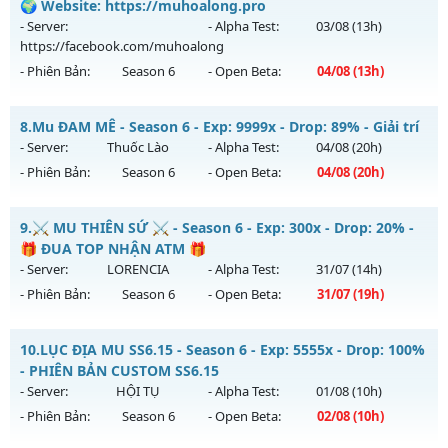
Mu mới ra tháng 08 2026 - Mở máy chủ
HOÀI NIỆM
vào 19h
🌍 Website: https://muhoalong.pro
Antihack: SharkGaurd
ngày 01/08/2626
- Server:
- Alpha Test:
03/08
(13h)
https://facebook.com/muhoalong
Exp: 100x - Drop: 10%
- Phiên Bản:
Season 6
- Open Beta:
04/08
(13h)
Kiểu reset: Reset In Game
Thể loại: Mu Nguyên bản Webzen
MU HỎA LONG 6.9 - 🌍 Website: https://muhoalong.pro
8.
Mu ĐAM MÊ - Season 6 - Exp: 9999x - Drop: 89% - Giải trí
Antihack: Phiên bản mới nhất
Mu mới ra tháng 08 2026 - Mở máy chủ
- Server:
Thuốc Lào
- Alpha Test:
04/08
(20h)
https://facebook.com/muhoalong
vào 13h ngày
- Phiên Bản:
Season 6
- Open Beta:
04/08
(20h)
04/08/2626
Exp: 9999x - Drop: 20%
Mu ĐAM MÊ - Giải trí
9.
⚔️ MU THIÊN SỨ ⚔️ - Season 6 - Exp: 300x - Drop: 20% -
Kiểu reset: Non Reset
Mu mới ra tháng 08 2026 - Mở máy chủ
Thuốc Lào
vào 20h
🎁 ĐUA TOP NHẬN ATM 🎁
ngày 04/08/2626
- Server:
LORENCIA
- Alpha Test:
31/07
(14h)
Thể loại: Mu Nguyên bản Webzen
- Phiên Bản:
Season 6
- Open Beta:
31/07
(19h)
Exp: 9999x - Drop: 89%
Antihack: XShield
Kiểu reset: Reset In Game
⚔️ MU THIÊN SỨ ⚔️ - 🎁 ĐUA TOP NHẬN ATM 🎁
10.
LỤC ĐỊA MU SS6.15 - Season 6 - Exp: 5555x - Drop: 100%
Thể loại: Mu Bán Đồ Full Trong Shop
Mu mới ra tháng 07 2026 - Mở máy chủ
LORENCIA
vào 19h
- PHIÊN BẢN CUSTOM SS6.15
Antihack: UGK
ngày 31/07/2626
- Server:
HỘI TỤ
- Alpha Test:
01/08
(10h)
- Phiên Bản:
Season 6
- Open Beta:
02/08
(10h)
Exp: 300x - Drop: 20%