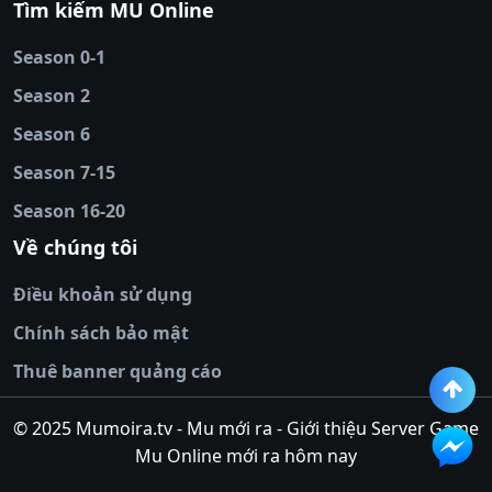
Tìm kiếm MU Online
online
|
sunwin
|
hitclub
|
b52club
|
iwin
cái uy tín
|
kèo nhà
Season 0-1
cái
|
nowgoal
|
1gom
|
net88
|
max88
|
Season 2
đĩa
|
bắn cá đổi
thưởng
Season 6
|
https://bongdalu.ceo
|
trang chủ
fly88
|
new88
|
https://keonhacai.claims/
|
ht
Season 7-15
bóng đá
|
NEW88
|
socolive
Season 16-20
tv
|
hitclub
|
ok9
|
Hitclub
|
Vic88
|
Red8
win
|
Xoilac
|
open 88
|
open 88
|
sun
Về chúng tôi
win
|
hit club
|
Kingfun
|
game bài đổi
Điều khoản sử dụng
thưởng
|
rik vip
|
game bắn cá đổi
thưởng
|
giai ma keo nha
Chính sách bảo mật
cai
|
8xbet
|
MB66
|
ty le ca
Thuê banner quảng cáo
cuoc
|
https://lv88.space/
|
NK88
|
tài xỉu
online
|
tài xỉu online
|
hit club
|
top nhà
© 2025 Mumoira.tv - Mu mới ra - Giới thiệu Server Game
cái uy
Mu Online mới ra hôm nay
tín
|
go88
|
https://ok88vin.com/
|
789BET
xỉu md5
|
sunwin79.net
|
SONCLUB
|
Win55