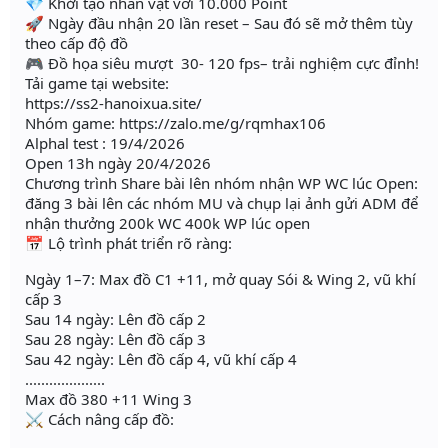
💎 Khởi tạo nhân vật với 10.000 Point
🚀 Ngày đầu nhận 20 lần reset – Sau đó sẽ mở thêm tùy
theo cấp độ đồ
🎮 Đồ họa siêu mượt 30- 120 fps– trải nghiệm cực đỉnh!
Tải game tại website:
https://ss2-hanoixua.site/
Nhóm game: https://zalo.me/g/rqmhax106
Alphal test : 19/4/2026
Open 13h ngày 20/4/2026
Chương trình Share bài lên nhóm nhận WP WC lúc Open:
đăng 3 bài lên các nhóm MU và chụp lại ảnh gửi ADM để
nhận thưởng 200k WC 400k WP lúc open
📅 Lộ trình phát triển rõ ràng:
Ngày 1–7: Max đồ C1 +11, mở quay Sói & Wing 2, vũ khí
cấp 3
Sau 14 ngày: Lên đồ cấp 2
Sau 28 ngày: Lên đồ cấp 3
Sau 42 ngày: Lên đồ cấp 4, vũ khí cấp 4
....................
Max đồ 380 +11 Wing 3
⚔️ Cách nâng cấp đồ: