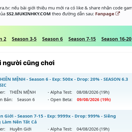
a.tv: nếu bài giới thiệu mu mới ra có like & share nhận code gam
 của
SS2.MUKINHKY.COM
theo đường dẫn sau:
Fanpage
n 2
Season 3-5
Season 6
Season 7-15
Season 16-20
 người cũng chơi
HIÊN MỆNH - Season 6 - Exp: 500x - Drop: 20% - SEASON 6.3
SIC
er:
THIÊN MỆNH
- Alpha Test:
08/08
/2026
(19h)
ên Bản:
Season 6
- Open Beta:
09/08
/2026
(19h)
U THIÊN MỆNH - SEASON 6.3 CLASSIC
 Giới - Season 7-15 - Exp: 9999x - Drop: 999% - Siêng
 Làm Nên Tất Cả
 mới ra tháng 08 2026 - Mở máy chủ
THIÊN MỆNH
vào 19h
er:
Huyền Giới
- Alpha Test:
04/08
/2026
(19h)