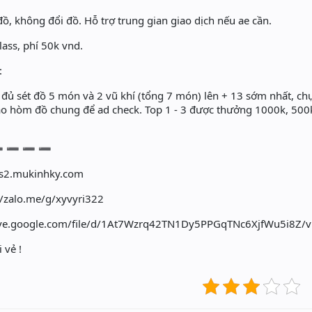
đồ, không đổi đồ. Hỗ trợ trung gian giao dịch nếu ae cần.
class, phí 50k vnd.
:
 đủ sét đồ 5 món và 2 vũ khí (tổng 7 món) lên + 13 sớm nhất, c
vào hòm đồ chung để ad check. Top 1 - 3 được thưởng 1000k, 500k
➖ ➖ ➖ ➖
ss2.mukinhky.com
/zalo.me/g/xyvyri322
drive.google.com/file/d/1At7Wzrq42TN1Dy5PPGqTNc6XjfWu5i8Z/
 vẻ !