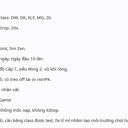
 class: DW, DK, ELF, MG, DL
 Drop: 20x.
point, 5m Zen.
/ngày, ngày đầu 10 lần.
đồ Cấp 7, siêu Wing 2, vũ khí rồng.
ồ, có treo off tại sv nonPK.
o nhân vật.
 Game:
 Không mốc nạp, không Xshop.
a đồ, cân bằng class được test, fix tỉ mỉ nhằm tạo môi trường chơi 