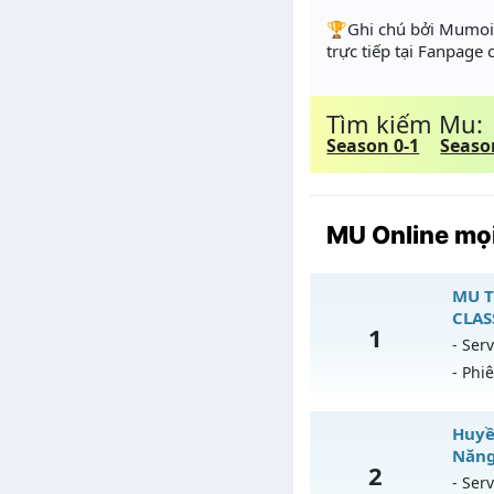
️🏆Ghi chú bởi Mumoir
trực tiếp tại Fanpage
Tìm kiếm Mu:
Season 0-1
Seaso
MU Online mọi
MU T
CLAS
1
- Serv
- Phi
M
Huyền
Năng
2
Mu
- Serv