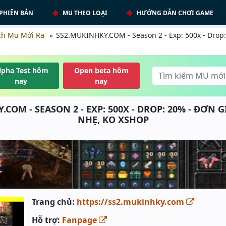
PHIÊN BẢN
MU THEO LOẠI
HƯỚNG DẪN CHƠI GAME
ch Mu Mới Ra
SS2.MUKINHKY.COM - Season 2 - Exp: 500x - Drop:
lpha Test hôm
Open beta hôm
nay
nay
COM - SEASON 2 - EXP: 500X - DROP: 20% - ĐƠN 
NHẸ, KO XSHOP
Trang chủ:
https://ss2.mukinhky.com
Hỗ trợ:
Fanpage