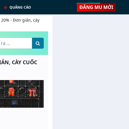
ĐĂNG MU MỚI
QUẢNG CÁO
 20% - Đơn giản, cày
GIẢN, CÀY CUỐC