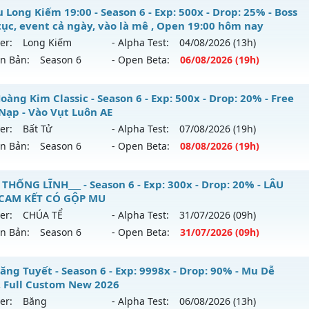
ểu reset: Reset In Game
hanoi2-Classic - Lối chơi cày cuốc Classic đồ chuẩn
 Long Kiếm 19:00 - Season 6 - Exp: 500x - Drop: 25% - Boss
hể loại: Mu Nguyên bản Webzen
 tục, event cả ngày, vào là mê , Open 19:00 hôm nay
 mới ra tháng 08 2026 - Mở máy chủ
Muhanoi2-Classic
và
er:
Long Kiếm
- Alpha Test:
04/08
/2026
(13h)
tihack: antihack
8/08/2626
ên Bản:
Season 6
- Open Beta:
06/08
/2026
(19h)
p: 5x - Drop: 10%
Mu Long Kiếm 19:00 - Boss liên tục, event cả ngày, vào là 
àng Kim Classic - Season 6 - Exp: 500x - Drop: 20% - Free
ểu reset: Reset In Game
y
Nạp - Vào Vụt Luôn AE
hể loại: Mu Nguyên bản Webzen
er:
Bất Tử
- Alpha Test:
07/08
/2026
(19h)
 mới ra tháng 08 2026 - Mở máy chủ
Long Kiếm
vào 19h n
ên Bản:
Season 6
- Open Beta:
08/08
/2026
(19h)
tihack: Pro
p: 500x - Drop: 25%
 Hoàng Kim Classic - Free Mốc Nạp - Vào Vụt Luôn AE
 THỐNG LĨNH___ - Season 6 - Exp: 300x - Drop: 20% - LÂU
ểu reset: Reset In Game
 CAM KẾT CÓ GỘP MU
 mới ra tháng 08 2026 - Mở máy chủ
Bất Tử
vào 19h ngày 
ể loại: Mu Nguyên bản Webzen
er:
CHÚA TỂ
- Alpha Test:
31/07
/2026
(09h)
ên Bản:
Season 6
- Open Beta:
31/07
/2026
(09h)
p: 500x - Drop: 20%
tihack: VIP SHIELD
ểu reset: Reset In Game
_MU THỐNG LĨNH___ - LÂU DÀI, CAM KẾT CÓ GỘP MU
ăng Tuyết - Season 6 - Exp: 9998x - Drop: 90% - Mu Dễ
hể loại: Mu Nguyên bản Webzen
, Full Custom New 2026
 mới ra tháng 07 2026 - Mở máy chủ
CHÚA TỂ
vào 09h ngà
er:
Băng
- Alpha Test:
06/08
/2026
(13h)
tihack: X-Team