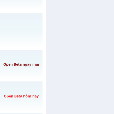
gày 06/08/2626
/muhoalong
vào 19h
Open Beta ngày mai
YCUỐC
h ngày 09/08/2626
Open Beta hôm nay