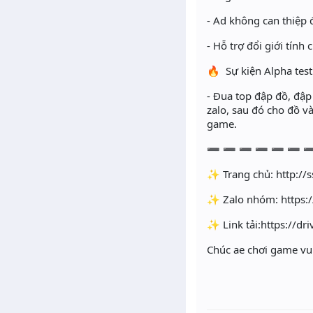
- Ad không can thiệp 
- Hỗ trợ đổi giới tính 
🔥 Sự kiện Alpha test
- Đua top đập đồ, đập
zalo, sau đó cho đồ 
game.
➖ ➖ ➖ ➖ ➖ ➖ 
✨ Trang chủ: http://
✨ Zalo nhóm: https:/
✨ Link tải:https://
Chúc ae chơi game vui