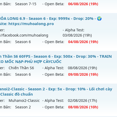
ên Bản:
Season 7-15
- Open Beta:
06/08
/2026
(19h)
p: 500x - Drop: 20%
ểu reset: Reset In Game
yền Giới - Siêng Năng Làm Nên Tất Cả
ỎA LONG 6.9 - Season 6 - Exp: 9999x - Drop: 20% - 🌍
hể loại: Mu Nguyên bản Webzen
ite: https://muhoalong.pro
 mới ra tháng 08 2026 - Mở máy chủ
Huyền Giới
vào 19h n
er:
- Alpha Test:
tihack: Antihack chạy bằng cơm
://facebook.com/muhoalong
03/08
/2026
(19h)
p: 9999x - Drop: 999%
ên Bản:
Season 6
- Open Beta:
04/08
/2026
(19h)
ểu reset: Reset In Game
ể loại: Mu Custom thêm đồ mới
ỎA LONG 6.9 - 🌍 Website: https://muhoalong.pro
 Thần S6 60FPS - Season 6 - Exp: 500x - Drop: 30% - TRAIN
KO MỐC NẠP-PHÙ HỢP CÀYCUỐC
tihack: Anti
ới ra tháng 08 2026 - Mở máy chủ
https://facebook.com
er:
Chiến Thần S6
- Alpha Test:
08/08
/2026
(19h)
 04/08/2626
ên Bản:
Season 6
- Open Beta:
09/08
/2026
(19h)
9999x - Drop: 20%
hiến Thần S6 60FPS - TRAIN WC-KO MỐC NẠP-PHÙ HỢP CÀ
oi2-Classic - Season 2 - Exp: 5x - Drop: 10% - Lối chơi cày
reset: Non Reset
 Classic đồ chuẩn
 mới ra tháng 08 2026 - Mở máy chủ
Chiến Thần S6
vào 19
loại: Mu Nguyên bản Webzen
er:
Muhanoi2-Classic
- Alpha Test:
02/08
/2026
(17h)
ên Bản:
Season 2
- Open Beta:
08/08
/2026
(10h)
p: 500x - Drop: 30%
ack: XShield