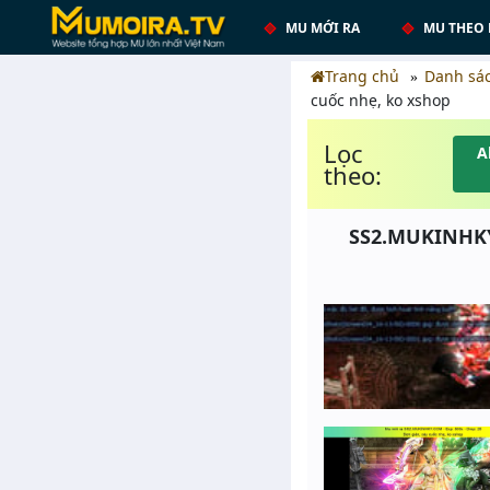
MU MỚI RA
MU THEO 
Trang chủ
Danh sá
cuốc nhẹ, ko xshop
Lọc
A
theo:
SS2.MUKINHKY.