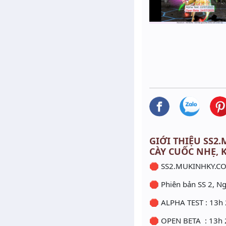
GIỚI THIỆU SS2.
CÀY CUỐC NHẸ, 
🛑 SS2.MUKINHKY.CO
🛑 Phiên bản SS 2, N
🛑 ALPHA TEST : 13h
🛑 OPEN BETA : 13h