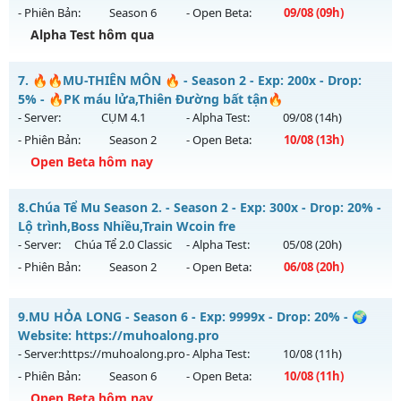
04/08/2626
- Phiên Bản:
Season 6
- Open Beta:
09/08
(09h)
Exp: 9999x - Drop: 20%
Alpha Test hôm qua
Kiểu reset: Non Reset
__MU VIỆT__ - CAM KẾT LÂU DÀI, CÓ GỘP
7.
🔥🔥MU-THIÊN MÔN 🔥 - Season 2 - Exp: 200x - Drop:
Thể loại: Mu Nguyên bản Webzen
Mu mới ra tháng 08 2026 - Mở máy chủ
KHÁT VỌNG
vào
5% - 🔥PK máu lửa,Thiên Đường bất tận🔥
Antihack: XShield
09h ngày 09/08/2626
- Server:
CỤM 4.1
- Alpha Test:
09/08
(14h)
- Phiên Bản:
Season 2
- Open Beta:
10/08
(13h)
Exp: 200x - Drop: 20%
Open Beta hôm nay
Kiểu reset: Reset In Game
Thể loại: Mu Nguyên bản Webzen
🔥🔥MU-THIÊN MÔN 🔥 - 🔥PK máu lửa,Thiên Đường bất
8.
Chúa Tể Mu Season 2. - Season 2 - Exp: 300x - Drop: 20% -
tận🔥
Antihack: GoldShield
Lộ trình,Boss Nhiều,Train Wcoin fre
Mu mới ra tháng 08 2026 - Mở máy chủ
CỤM 4.1
vào 13h
- Server:
Chúa Tể 2.0 Classic
- Alpha Test:
05/08
(20h)
ngày 10/08/2626
- Phiên Bản:
Season 2
- Open Beta:
06/08
(20h)
Exp: 200x - Drop: 5%
Chúa Tể Mu Season 2. - Lộ trình,Boss Nhiều,Train Wcoin fre
Kiểu reset: Reset In Game
9.
MU HỎA LONG - Season 6 - Exp: 9999x - Drop: 20% - 🌍
Mu mới ra tháng 08 2026 - Mở máy chủ
Chúa Tể 2.0 Classic
Website: https://muhoalong.pro
Thể loại: Mu Nguyên bản Webzen
vào 20h ngày 06/08/2626
- Server:
https://muhoalong.pro
- Alpha Test:
10/08
(11h)
Antihack: Sharkguard
- Phiên Bản:
Season 6
- Open Beta:
10/08
(11h)
Exp: 300x - Drop: 20%
Open Beta hôm nay