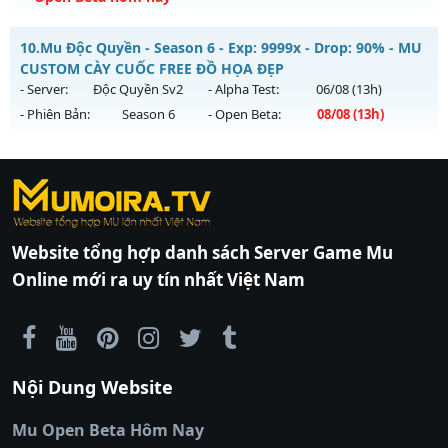
Kiểu reset: Reset In Game
Thể loại: Mu Nguyên bản Webzen
MU HỎA LONG - 🌍 Website: https://muhoalong.pro
10.
Mu Độc Quyền - Season 6 - Exp: 9999x - Drop: 90% - MU
Antihack: antihack
Mu mới ra tháng 08 2026 - Mở máy chủ
CUSTOM CÀY CUỐC FREE ĐỒ HỌA ĐẸP
https://muhoalong.pro
vào 11h ngày 10/08/2626
- Server:
Độc Quyền Sv2
- Alpha Test:
06/08
(13h)
- Phiên Bản:
Season 6
- Open Beta:
08/08
(13h)
Exp: 9999x - Drop: 20%
Kiểu reset: Non Reset
Mu Độc Quyền - MU CUSTOM CÀY CUỐC FREE ĐỒ HỌA ĐẸP
Thể loại: Mu Nguyên bản Webzen
https://ktdb.net/
Mu mới ra tháng 08 2026 - Mở máy chủ
|
789club
|
Jun88
Độc Quyền Sv2
|
bắn cá
vào
Antihack: XShield
13h ngày 08/08/2626
đổi thưởng
|
Xôi Lạc
TV
Exp: 9999x - Drop: 90%
|
789club
|
789club
|
xoilactv
|
Link
Website tổng hợp danh sách Server Game Mu
xem bóng đá cakhiatv
|
Link xem bóng đá
Kiểu reset: Reset In Game
Online mới ra uy tín nhất Việt Nam
90phut
|
Coi đá banh
Thể loại: Mu Custom thêm đồ mới
Thapcamtv
|
RR88
|
xem bóng đá
|
xem
Antihack: SharkGaurd
bóng đá trực tiếp
|
xem bóng đá trực
tuyến
|
trực tiếp bóng đá
|
colatv
|
colatv
Nội Dung Website
bóng đá trực tiếp
|
colatv trực tiếp bóng
đá
|
colatv truc tiep bong da
|
colatv
|
thập
Mu Open Beta Hôm Nay
cẩm tv
|
thapcam
|
xem bóng đá