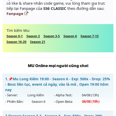
có like & share nhận code game, vui lòng tham gia trực
tiếp tại Fanpage của
SS6 CLASSIC
theo đường dẫn sau:
Fanpage
Tìm kiếm Mu:
Season 0-1
Season 2
Season 3-5
Season 6
Season 7-15
Season 16-20
Season 21
MU Online mọi người cũng chơi
1.
📌Mu Long Kiếm 19:00 - Season 6 - Exp: 500x - Drop: 25%
- Boss liên tục, event cả ngày, vào là mê , Open 19:00 hôm
nay
- Server:
Long Kiếm
- Alpha Test:
04/08
(13h)
- Phiên Bản:
Season 6
- Open Beta:
06/08
(19h)
📌Mu Long Kiếm 19:00 - Boss liên tục, event cả ngày, vào là
2.
Dragon Season 6.3 - Season 6 - Exp: 500x - Drop: 20% -