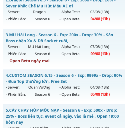
mê , Open 19:00 hôm nay
Sever Khắc Chế Mu Hút Máu AE ơi
Mu mới ra tháng 08 2026 - Mở máy chủ
Long Kiếm
vào 19h
- Server:
Dragon
- Alpha Test:
03/08
(13h)
ngày 06/08/2626
- Phiên Bản:
Season 6
- Open Beta:
04/08
(13h)
Exp: 500x - Drop: 25%
Dragon Season 6.3 - Sever Khắc Chế Mu Hút Máu AE ơi
Kiểu reset: Reset In Game
3.
MU Hải Long - Season 6 - Exp: 200x - Drop: 30% - Săn
Mu mới ra tháng 08 2026 - Mở máy chủ
Dragon
vào 13h
Boss nhận Xu & Đồ Socket cuối,
Thể loại: Mu Nguyên bản Webzen
ngày 04/08/2626
- Server:
MU Hải Long
- Alpha Test:
07/08
(13h)
Antihack: VIP SHIELD
- Phiên Bản:
Season 6
- Open Beta:
09/08
(13h)
Exp: 500x - Drop: 20%
Open Beta ngày mai
Kiểu reset: Reset In Game
Thể loại: Mu Nguyên bản Webzen
MU Hải Long - Săn Boss nhận Xu & Đồ Socket cuối,
4.
CUSTOM SEASON 6.15 - Season 6 - Exp: 9999x - Drop: 90%
Antihack: Antihack
Mu mới ra tháng 08 2026 - Mở máy chủ
MU Hải Long
vào
- Đua Top thưởng lớn, Free Set
13h ngày 09/08/2626
- Server:
Quân Vương
- Alpha Test:
04/08
(13h)
- Phiên Bản:
Season 6
- Open Beta:
05/08
(13h)
Exp: 200x - Drop: 30%
Kiểu reset: Reset In Game
CUSTOM SEASON 6.15 - Đua Top thưởng lớn, Free Set
5.
CÀY CHAY HÚP MỐC NẠP - Season 6 - Exp: 500x - Drop:
Thể loại: Mu Nguyên bản Webzen
Mu mới ra tháng 08 2026 - Mở máy chủ
Quân Vương
vào
25% - Boss liên tục, event cả ngày, vào là mê , Open 19:00
Antihack: VietGuard
13h ngày 05/08/2626
hôm nay