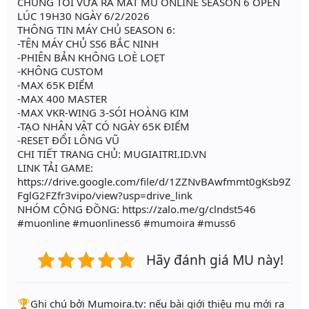
CHÚNG TÔI VỪA RA MẮT MU ONLINE SEASON 6 OPEN
LÚC 19H30 NGÀY 6/2/2026
THÔNG TIN MÁY CHỦ SEASON 6:
-TÊN MÁY CHỦ SS6 BẮC NINH
-PHIÊN BẢN KHÔNG LOÈ LOẸT
-KHÔNG CUSTOM
-MAX 65K ĐIỂM
-MAX 400 MASTER
-MAX VKR-WING 3-SÓI HOÀNG KIM
-TẠO NHÂN VẬT CÓ NGÀY 65K ĐIỂM
-RESET ĐỔI LÔNG VŨ
CHI TIẾT TRANG CHỦ: MUGIAITRI.ID.VN
LINK TẢI GAME:
https://drive.google.com/file/d/1ZZNvBAwfmmt0gKsb9Z
FglG2FZfr3vipo/view?usp=drive_link
NHÓM CỘNG ĐỒNG: https://zalo.me/g/clndst546
#muonline #muonliness6 #mumoira #muss6
Hãy đánh giá MU này!
️🏆Ghi chú bởi Mumoira.tv: nếu bài giới thiệu mu mới ra