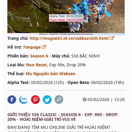
Trang chủ:
http://mugiaitri.id.vn/ss6bacninh.html
Hỗ trợ:
Fanpage
Phiên bản:
Season 6
-
Máy chủ:
SS6 BẮC NINH
Loại Mu:
Non Reset
, Exp 99x, Drop 20%
Thể loại:
Mu Nguyên bản Webzen
Alpha Test:
05/02/2026 (12h) -
Open Beta:
06/02/2026 (19h)
05/02/2026 | 12:20
GIỚI THIỆU SS6 CLASSIC - SEASON 6 - EXP: 99X - DROP:
20% - HOÀI NIỆM-GIẢI TRÍ-VUI VẺ
BẠN ĐANG TÌM MU ONLINE GIẢI TRÍ-HOÀI NIỆM?