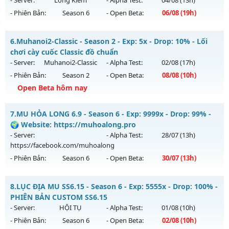
- Server:
Long Kiếm
- Alpha Test:
04/08
(13h)
Exp: 9999x - Drop: 90%
- Phiên Bản:
Season 6
- Open Beta:
06/08
(19h)
Kiểu reset: Reset In Game
Thể loại: Mu Bán Đồ Full Trong Shop
CÀY CHAY HÚP MỐC NẠP - Boss liên tục, event cả ngày, vào
6.
Muhanoi2-Classic - Season 2 - Exp: 5x - Drop: 10% - Lối
là mê , Open 19:00 hôm nay
Antihack: Phoenix Season 6.15
chơi cày cuốc Classic đồ chuẩn
Mu mới ra tháng 08 2026 - Mở máy chủ
Long Kiếm
vào 19h
- Server:
Muhanoi2-Classic
- Alpha Test:
02/08
(17h)
ngày 06/08/2626
- Phiên Bản:
Season 2
- Open Beta:
08/08
(10h)
Exp: 500x - Drop: 25%
Open Beta hôm nay
Kiểu reset: Reset In Game
Muhanoi2-Classic - Lối chơi cày cuốc Classic đồ chuẩn
7.
MU HỎA LONG 6.9 - Season 6 - Exp: 9999x - Drop: 99% -
Thể loại: Mu Nguyên bản Webzen
Mu mới ra tháng 08 2026 - Mở máy chủ
Muhanoi2-Classic
🌍 Website: https://muhoalong.pro
Antihack: VIP SHIELD
vào 10h ngày 08/08/2626
- Server:
- Alpha Test:
28/07
(13h)
https://facebook.com/muhoalong
Exp: 5x - Drop: 10%
- Phiên Bản:
Season 6
- Open Beta:
30/07
(13h)
Kiểu reset: Reset In Game
Thể loại: Mu Nguyên bản Webzen
MU HỎA LONG 6.9 - 🌍 Website: https://muhoalong.pro
8.
LỤC ĐỊA MU SS6.15 - Season 6 - Exp: 5555x - Drop: 100% -
Antihack: Pro
Mu mới ra tháng 07 2026 - Mở máy chủ
PHIÊN BẢN CUSTOM SS6.15
https://facebook.com/muhoalong
vào 13h ngày
- Server:
HỘI TỤ
- Alpha Test:
01/08
(10h)
30/07/2626
- Phiên Bản:
Season 6
- Open Beta:
02/08
(10h)