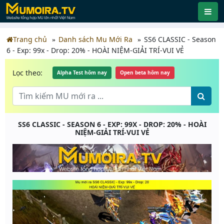
Trang chủ
Danh sách Mu Mới Ra
SS6 CLASSIC - Season
6 - Exp: 99x - Drop: 20% - HOÀI NIỆM-GIẢI TRÍ-VUI VẺ
Lọc theo:
Alpha Test hôm nay
Open beta hôm nay
SS6 CLASSIC - SEASON 6 - EXP: 99X - DROP: 20% - HOÀI
NIỆM-GIẢI TRÍ-VUI VẺ