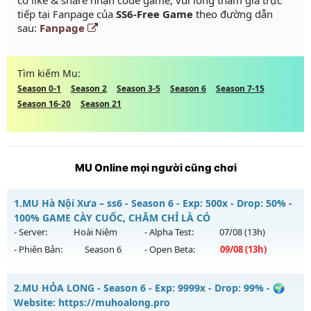
có like & share nhận code game, vui lòng tham gia trực
tiếp tại Fanpage của
SS6-Free Game
theo đường dẫn
sau:
Fanpage
Tìm kiếm Mu:
Season 0-1
Season 2
Season 3-5
Season 6
Season 7-15
Season 16-20
Season 21
MU Online mọi người cũng chơi
1.
MU Hà Nội Xưa – ss6 - Season 6 - Exp: 500x - Drop: 50% -
100% GAME CÀY CUỐC, CHĂM CHỈ LÀ CÓ
- Server:
Hoài Niệm
- Alpha Test:
07/08
(13h)
- Phiên Bản:
Season 6
- Open Beta:
09/08
(13h)
MU Hà Nội Xưa – ss6 - 100% GAME CÀY CUỐC, CHĂM CHỈ LÀ
2.
MU HỎA LONG - Season 6 - Exp: 9999x - Drop: 99% - 🌍
CÓ
Website: https://muhoalong.pro