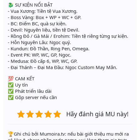
🐉 SỰ KIỆN NỔI BẬT
- Vua Xương: Tiền tệ Vua Xương.
- Boss Vàng: Box + WP + WC + GP.
- BC: Điểm BC, quà sự kiện.
- Devil: Nguyên liệu, tiền tệ Devil.
- Rồng Đỏ / Gà Mái / Erohim: Tiền tệ riêng từng sự kiện.
- Hỗn Nguyên Lâu: Ngọc quý.
- Kundun: Đồ Thần, Ring Pen, Omega.
- Event PK: WP, WC, GP, Ngọc.
- Medusa: Đồ cấp 6, WP, WC, GP.
- Đại Thánh – Đại Ma Đầu: Ngọc Custom May Mắn.
💯 CAM KẾT
✅ Uy tín
✅ Phát triển lâu dài
✅ Gộp server nếu cần
Hãy đánh giá MU này!
️🏆Ghi chú bởi Mumoira.tv: nếu bài giới thiệu mu mới ra