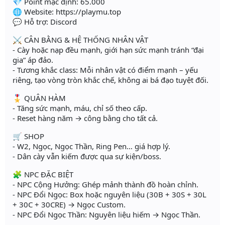
💎 Point mặc định: 65.000
🌐 Website: https://playmu.top
💬 Hỗ trợ: Discord
⚔ CÂN BẰNG & HỆ THỐNG NHÂN VẬT
- Cày hoặc nạp đều mạnh, giới hạn sức mạnh tránh “đại
gia” áp đảo.
- Tương khắc class: Mỗi nhân vật có điểm mạnh – yếu
riêng, tạo vòng tròn khắc chế, không ai bá đạo tuyệt đối.
🎖 QUÂN HÀM
- Tăng sức mạnh, máu, chỉ số theo cấp.
- Reset hàng năm → công bằng cho tất cả.
🛒 SHOP
- W2, Ngọc, Ngọc Thần, Ring Pen… giá hợp lý.
- Dân cày vẫn kiếm được qua sự kiện/boss.
🧩 NPC ĐẶC BIỆT
- NPC Cộng Hưởng: Ghép mảnh thành đồ hoàn chỉnh.
- NPC Đổi Ngọc: Box hoặc nguyên liệu (30B + 30S + 30L
+ 30C + 30CRE) → Ngọc Custom.
- NPC Đổi Ngọc Thần: Nguyên liệu hiếm → Ngọc Thần.