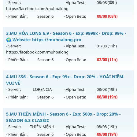
Mu mới ra tháng 08 2026 - Mở máy chủ
Hoài Niệm
vào 13h
- Server:
- Alpha Test:
08/08
(08h)
ngày 09/08/2626
https://facebook.com/muhoalong
- Phiên Bản:
Season 6
- Open Beta:
08/08
(08h)
Exp: 500x - Drop: 50%
Kiểu reset: Reset In Game
MU HỎA LONG - 🌍 Website: https://muhoalong.pro
3.
MU HỎA LONG 6.9 - Season 6 - Exp: 9999x - Drop: 99% -
Thể loại: Mu Nguyên bản Webzen
Mu mới ra tháng 08 2026 - Mở máy chủ
🌍 Website: https://muhoalong.pro
Antihack: BDCAM
https://facebook.com/muhoalong
vào 08h ngày
- Server:
- Alpha Test:
01/08
(11h)
08/08/2626
https://facebook.com/muhoalong
- Phiên Bản:
Season 6
- Open Beta:
02/08
(11h)
Exp: 9999x - Drop: 99%
Kiểu reset: Non Reset
MU HỎA LONG 6.9 - 🌍 Website: https://muhoalong.pro
4.
MU SS6 - Season 6 - Exp: 99x - Drop: 20% - HOÀI NIỆM-
Thể loại: Mu Nguyên bản Webzen
Mu mới ra tháng 08 2026 - Mở máy chủ
VUI VẺ
Antihack: XShield
https://facebook.com/muhoalong
vào 11h ngày
- Server:
LORENCIA
- Alpha Test:
08/08
(19h)
02/08/2626
- Phiên Bản:
Season 6
- Open Beta:
08/08
(19h)
Exp: 9999x - Drop: 99%
MU SS6 - HOÀI NIỆM-VUI VẺ
Kiểu reset: Non Reset
5.
MU THIÊN MỆNH - Season 6 - Exp: 500x - Drop: 20% -
Mu mới ra tháng 08 2026 - Mở máy chủ
LORENCIA
vào 19h
SEASON 6.3 CLASSIC
Thể loại: Mu Nguyên bản Webzen
ngày 08/08/2626
- Server:
THIÊN MỆNH
- Alpha Test:
08/08
(19h)
Antihack: XShield
- Phiên Bản:
Season 6
- Open Beta:
09/08
(19h)
Exp: 99x - Drop: 20%