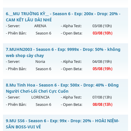
Kiểu reset: Non Reset
MU THIÊN MỆNH - SEASON 6.3 CLASSIC
6.
__MU TRUỜNG KỲ__ - Season 6 - Exp: 200x - Drop: 20% -
Thể loại: Mu Nguyên bản Webzen
Mu mới ra tháng 08 2026 - Mở máy chủ
THIÊN MỆNH
vào
CAM KẾT LÂU DÀI NHÉ
Antihack: OK
19h ngày 09/08/2626
- Server:
ARENA
- Alpha Test:
03/08
(10h)
- Phiên Bản:
Season 6
- Open Beta:
03/08
(10h)
Exp: 500x - Drop: 20%
Kiểu reset: Reset In Game
__MU TRUỜNG KỲ__ - CAM KẾT LÂU DÀI NHÉ
7.
MUHN2003 - Season 6 - Exp: 9999x - Drop: 50% - không
Thể loại: Mu Nguyên bản Webzen
Mu mới ra tháng 08 2026 - Mở máy chủ
ARENA
vào 10h
web shop cày chay
Antihack: Antihack chạy bằng cơm
ngày 03/08/2626
- Server:
Noria
- Alpha Test:
04/08
(19h)
- Phiên Bản:
Season 6
- Open Beta:
05/08
(19h)
Exp: 200x - Drop: 20%
Kiểu reset: Reset In Game
MUHN2003 - không web shop cày chay
8.
Mu Tinh Hoa - Season 6 - Exp: 500x - Drop: 40% - Đông
Thể loại: Mu Nguyên bản Webzen
Mu mới ra tháng 08 2026 - Mở máy chủ
Noria
vào 19h ngày
Người Chơi-Lối Chơi Cực Cuốn
Antihack: GoldShield
05/08/2626
- Server:
LORENCIA
- Alpha Test:
07/08
(13h)
- Phiên Bản:
Season 6
- Open Beta:
08/08
(13h)
Exp: 9999x - Drop: 50%
Kiểu reset: Reset In Game
Mu Tinh Hoa - Đông Người Chơi-Lối Chơi Cực Cuốn
9.
MU SS6 - Season 6 - Exp: 99x - Drop: 20% - HOÀI NIỆM-
Thể loại: Mu Nguyên bản Webzen
Mu mới ra tháng 08 2026 - Mở máy chủ
LORENCIA
vào 13h
SĂN BOSS-VUI VẺ