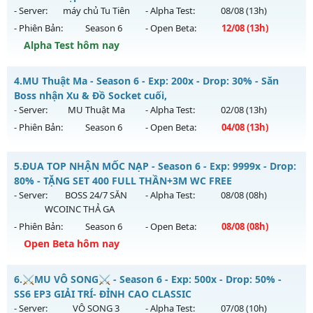
Antihack: IGMU.DEV
ngày 01/08/2626
- Server:
máy chủ Tu Tiên
- Alpha Test:
08/08
(13h)
- Phiên Bản:
Season 6
- Open Beta:
12/08
(13h)
Exp: 100x - Drop: 10%
Alpha Test hôm nay
Kiểu reset: Reset In Game
Thể loại: Mu Nguyên bản Webzen
Mu Tu Tiên - Miễn Phí 99% Mốc Nạp 250k
4.
MU Thuật Ma - Season 6 - Exp: 200x - Drop: 30% - Săn
Antihack: Chống Hack
Mu mới ra tháng 08 2026 - Mở máy chủ
máy chủ Tu Tiên
Boss nhận Xu & Đồ Socket cuối,
vào 13h ngày 12/08/2626
- Server:
MU Thuật Ma
- Alpha Test:
02/08
(13h)
- Phiên Bản:
Season 6
- Open Beta:
04/08
(13h)
Exp: 9999x - Drop: 80%
Kiểu reset: Reset In Game
MU Thuật Ma - Săn Boss nhận Xu & Đồ Socket cuối,
5.
ĐUA TOP NHẬN MỐC NẠP - Season 6 - Exp: 9999x - Drop:
Thể loại: Mu Bán Đồ Full Trong Shop
Mu mới ra tháng 08 2026 - Mở máy chủ
MU Thuật Ma
vào
80% - TẶNG SET 400 FULL THẦN+3M WC FREE
Antihack: Shark
13h ngày 04/08/2626
- Server:
BOSS 24/7 SĂN
- Alpha Test:
08/08
(08h)
WCOINC THẢ GA
Exp: 200x - Drop: 30%
- Phiên Bản:
Season 6
- Open Beta:
08/08
(08h)
Kiểu reset: Reset In Game
Open Beta hôm nay
Thể loại: Mu Nguyên bản Webzen
ĐUA TOP NHẬN MỐC NẠP - TẶNG SET 400 FULL THẦN+3M
Antihack: VietGuard
6.
⚔️MU VÔ SONG⚔️ - Season 6 - Exp: 500x - Drop: 50% -
WC FREE
SS6 EP3 GIẢI TRÍ- ĐỈNH CAO CLASSIC
Mu mới ra tháng 08 2026 - Mở máy chủ
BOSS 24/7 SĂN
- Server:
VÔ SONG 3
- Alpha Test:
07/08
(10h)