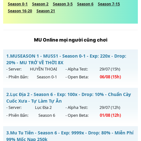
Season 0-1
Season 2
Season 3-5
Season 6
Season 7-15
Season 16-20
Season 21
MU Online mọi người cũng chơi
1.
MUSEASON 1 - MUSS1 - Season 0-1 - Exp: 220x - Drop:
20% - MU TRỞ VỀ THỜI 8X
- Server:
HUYỀN THOẠI
- Alpha Test:
29/07
(15h)
- Phiên Bản:
Season 0-1
- Open Beta:
06/08
(15h)
MUSEASON 1 - MUSS1 - MU TRỞ VỀ THỜI 8X
2.
Lục Địa 2 - Season 6 - Exp: 100x - Drop: 10% - Chuẩn Cày
Mu mới ra tháng 08 2026 - Mở máy chủ
HUYỀN THOẠI
vào
Cuốc Xưa - Tự Làm Tự Ăn
15h ngày 06/08/2626
- Server:
Lục Địa 2
- Alpha Test:
29/07
(12h)
- Phiên Bản:
Season 6
- Open Beta:
01/08
(12h)
Exp: 220x - Drop: 20%
Kiểu reset: Reset In Game
Lục Địa 2 - Chuẩn Cày Cuốc Xưa - Tự Làm Tự Ăn
3.
Mu Tu Tiên - Season 6 - Exp: 9999x - Drop: 80% - Miễn Phí
Thể loại: Mu Nguyên bản Webzen
Mu mới ra tháng 08 2026 - Mở máy chủ
Lục Địa 2
vào 12h
99% Mốc Nạp 250k