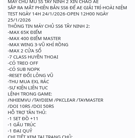
MÁY CHỦ MU SS TÂY NINH 2 XIN CHÀO AE
SẮP RA MẮT PHIÊN BẢN SS6 ĐỂ AE GIẢI TRÍ-HOÀI NIỆM
TEST NGÀY 14H 24/1/2026-OPEN 12H00 NGÀY
25/1/2026
THÔNG TIN MÁY CHỦ SS6 TÂY NINH 2:
-MAX 65K ĐIỂM
-MAX 400 ĐIỂM MASTER
-MAX WING 3-VŨ KHÍ RỒNG
-MAX 2 CỬA SỔ
-7 CLASS HUYỀN THOẠI
-CÓ TREO OFF
-CÓ SUB NOPK
-RESET ĐỔI LÔNG VŨ
-THU MUA EXL RÁC
-SỰ KIỆN LIÊN TỤC
LỆNH TRONG GAME:
/NHIEMVU /TAYDIEM /PKCLEAR /TAYMASTER
/DOI 10RS /DOI 50RS
HỖ TRỢ TÂN THỦ:
-1 SET ĐỒ +11
-1 GẤU TRÚC
-1 ĐẠI QUỶ
CHI TIẾT XEM TẠI TRANG CHỦ: