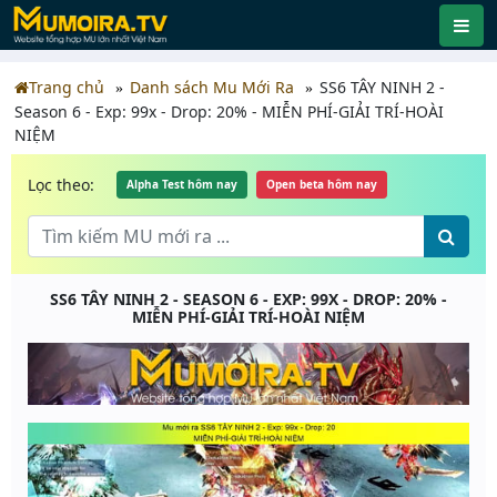
Trang chủ
Danh sách Mu Mới Ra
SS6 TÂY NINH 2 -
Season 6 - Exp: 99x - Drop: 20% - MIỄN PHÍ-GIẢI TRÍ-HOÀI
NIỆM
Lọc theo:
Alpha Test hôm nay
Open beta hôm nay
SS6 TÂY NINH 2 - SEASON 6 - EXP: 99X - DROP: 20% -
MIỄN PHÍ-GIẢI TRÍ-HOÀI NIỆM