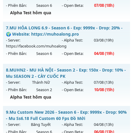
WCOINC THẢ GA
vào 08h ngày 08/08/2626
- Phiên Bản:
Season 6
- Open Beta:
07/08
(18h)
Exp: 9999x - Drop: 80%
Alpha Test hôm qua
Kiểu reset: Reset In Game
⚔️MU VÔ SONG⚔️ - SS6 EP3 GIẢI TRÍ- ĐỈNH CAO CLASSIC
7.
MU HỎA LONG 6.9 - Season 6 - Exp: 9999x - Drop: 20% -
Thể loại: Mu Nguyên bản Webzen
Mu mới ra tháng 08 2026 - Mở máy chủ
VÔ SONG 3
vào 18h
🌍 Website: https://muhoalong.pro
Antihack: KHÔNG THỂ HACK
ngày 07/08/2626
- Server:
- Alpha Test:
03/08
(19h)
https://facebook.com/muhoalong
Exp: 500x - Drop: 50%
- Phiên Bản:
Season 6
- Open Beta:
04/08
(19h)
Kiểu reset: Reset In Game
Thể loại: Mu Nguyên bản Webzen
MU HỎA LONG 6.9 - 🌍 Website: https://muhoalong.pro
8.
MUHN2 - MU HÀ NỘI - Season 2 - Exp: 150x - Drop: 10% -
Antihack: MU8X
Mu mới ra tháng 08 2026 - Mở máy chủ
Mu SEASON 2 - CÀY CUỐC PK
https://facebook.com/muhoalong
vào 19h ngày
- Server:
Thánh Nữ
- Alpha Test:
07/08
(13h)
04/08/2626
- Phiên Bản:
Season 2
- Open Beta:
10/08
(15h)
Exp: 9999x - Drop: 20%
Alpha Test hôm qua
Kiểu reset: Non Reset
MUHN2 - MU HÀ NỘI - Mu SEASON 2 - CÀY CUỐC PK
9.
Mu Custom New 2026 - Season 6 - Exp: 9999x - Drop: 90%
Thể loại: Mu Nguyên bản Webzen
Mu mới ra tháng 08 2026 - Mở máy chủ
Thánh Nữ
vào 15h
- Mu Ss6.18 Full Custom 60 Fps Đồ Mới
Antihack: XShield
ngày 10/08/2626
- Server:
Băng Tuyết
- Alpha Test:
04/08
(13h)
- Phiên Bản:
Season 6
- Open Beta:
06/08
(13h)
Exp: 150x - Drop: 10%