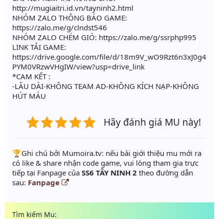
http://mugiaitri.id.vn/tayninh2.html
NHÓM ZALO THÔNG BÁO GAME:
https://zalo.me/g/clndst546
NHÓM ZALO CHÉM GIÓ: https://zalo.me/g/ssrphp995
LINK TẢI GAME:
https://drive.google.com/file/d/18m9V_wO9Rzt6n3xJ0g4
PYM0VRzwVHgIW/view?usp=drive_link
*CAM KẾT :
-LÂU DÀI-KHÔNG TEAM AD-KHÔNG KÍCH NẠP-KHÔNG
HÚT MÁU
Hãy đánh giá MU này!
️🏆Ghi chú bởi Mumoira.tv: nếu bài giới thiệu mu mới ra
có like & share nhận code game, vui lòng tham gia trực
tiếp tại Fanpage của
SS6 TÂY NINH 2
theo đường dẫn
sau:
Fanpage
Tìm kiếm Mu: