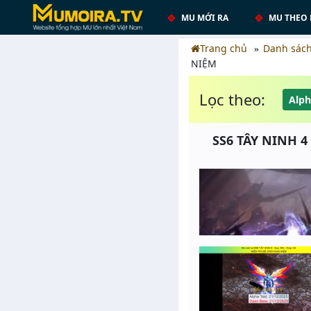
MU MỚI RA
MU THEO 
Trang chủ
Danh sác
NIỆM
Lọc theo:
Alph
SS6 TÂY NINH 4 