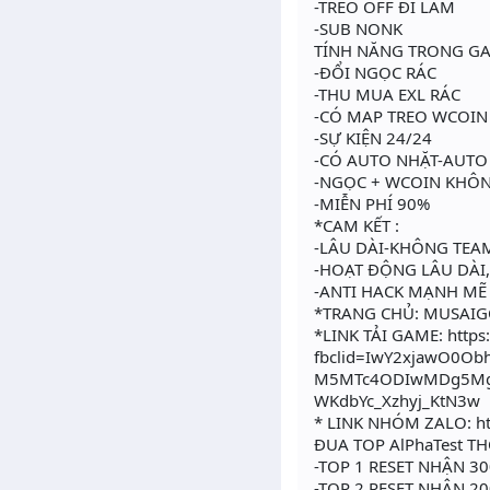
-TREO OFF ĐI LÀM
-SUB NONK
TÍNH NĂNG TRONG G
-ĐỔI NGỌC RÁC
-THU MUA EXL RÁC
-CÓ MAP TREO WCOIN
-SỰ KIỆN 24/24
-CÓ AUTO NHẶT-AUT
-NGỌC + WCOIN KHÔN
-MIỄN PHÍ 90%
*CAM KẾT :
-LÂU DÀI-KHÔNG TEA
-HOẠT ĐỘNG LÂU DÀI,
-ANTI HACK MẠNH MẼ
*TRANG CHỦ: MUSAIG
*LINK TẢI GAME: htt
fbclid=IwY2xjawO0O
M5MTc4ODIwMDg5MgAB
WKdbYc_Xzhyj_KtN3w
* LINK NHÓM ZALO: ht
ĐUA TOP AlPhaTest T
-TOP 1 RESET NHẬN 30
-TOP 2 RESET NHẬN 20