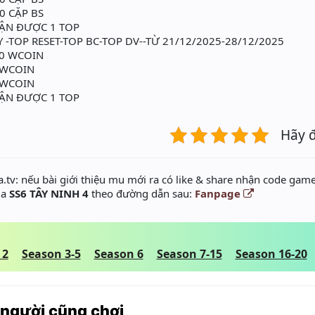
0 CẶP BS
HẬN ĐƯỢC 1 TOP
-TOP RESET-TOP BC-TOP DV--TỪ 21/12/2025-28/12/2025
00 WCOIN
 WCOIN
 WCOIN
HẬN ĐƯỢC 1 TOP
Hãy 
.tv: nếu bài giới thiệu mu mới ra có like & share nhận code game
ủa
SS6 TÂY NINH 4
theo đường dẫn sau:
Fanpage
 2
Season 3-5
Season 6
Season 7-15
Season 16-20
 người cũng chơi