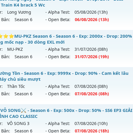
 loại: Mu Nguyên bản Webzen
 Train K4 brack 5 Wc
mới ra tháng 08 2026 - Mở máy chủ
LONG VƯƠNG
vào 13h
r:
Long Vương
- Alpha Test:
05/08
/2026
(13h)
ihack: GoldShield
n Bản:
Season 6
- Open Beta:
06/08
/2026
(13h)
: 1000x - Drop: 20%
u reset: Reset In Game
Reset hàng ngày - Boss Nhiều Train K4 brack 5 Wc
MU-PKZ Season 6 - Season 6 - Exp: 2000x - Drop: 200%
 loại: Mu Nguyên bản Webzen
ng mốc nạp - 30 dòng EXL mới
mới ra tháng 08 2026 - Mở máy chủ
Long Vương
vào 13h n
r:
MU-PKZ
- Alpha Test:
31/07
/2026
(08h)
ihack: GameGuard
n Bản:
Season 6
- Open Beta:
31/07
/2026
(19h)
: 1000x - Drop: 20%
u reset: Reset In Game
⭐⭐⭐MU-PKZ Season 6 - Không mốc nạp - 30 dòng EXL
ờng Tồn - Season 6 - Exp: 9999x - Drop: 90% - Cam kết lâu
 loại: Mu Nguyên bản Webzen
 Máy chủ siêu mượt
mới ra tháng 07 2026 - Mở máy chủ
MU-PKZ
vào 19h ngày 
r:
Thần Tốc
- Alpha Test:
07/08
/2026
(08h)
ihack: GameGuard
n Bản:
Season 6
- Open Beta:
07/08
/2026
(08h)
: 2000x - Drop: 200%
u reset: Reset In Game
Trường Tồn - Cam kết lâu dài - Máy chủ siêu mượt
Ô SONG⚔️ - Season 6 - Exp: 500x - Drop: 50% - SS6 EP3 GIẢI
 loại: Mu Nguyên bản Webzen
ĐỈNH CAO CLASSIC
mới ra tháng 08 2026 - Mở máy chủ
Thần Tốc
vào 08h ngày
r:
VÔ SONG 3
- Alpha Test:
07/08
/2026
(10h)
ihack: SuperAnti
n Bản:
Season 6
- Open Beta:
07/08
/2026
(18h)
: 9999x - Drop: 90%