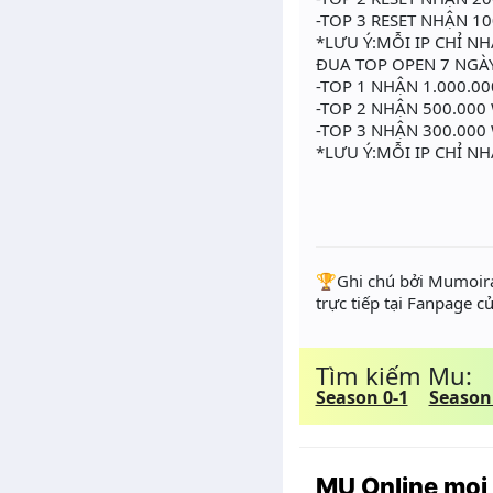
-TOP 3 RESET NHẬN 10
*LƯU Ý:MỖI IP CHỈ N
ĐUA TOP OPEN 7 NGÀY 
-TOP 1 NHẬN 1.000.0
-TOP 2 NHẬN 500.000
-TOP 3 NHẬN 300.000
*LƯU Ý:MỖI IP CHỈ N
️🏆Ghi chú bởi Mumoira
trực tiếp tại Fanpage c
Tìm kiếm Mu:
Season 0-1
Season
MU Online mọi