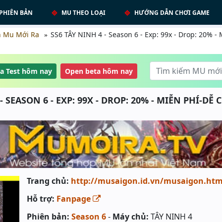
PHIÊN BẢN
MU THEO LOẠI
HƯỚNG DẪN CHƠI GAME
h Mu Mới Ra
SS6 TÂY NINH 4 - Season 6 - Exp: 99x - Drop: 20% - M
a Test hôm nay
Open beta hôm nay
- SEASON 6 - EXP: 99X - DROP: 20% - MIỄN PHÍ-DỄ 
Trang chủ:
http://musaigon.id.vn/musaigon.ht
Hỗ trợ:
Fanpage
Phiên bản:
Season 6
-
Máy chủ:
TÂY NINH 4