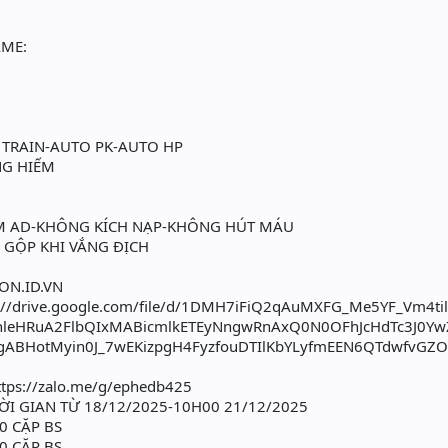
AME:
O TRAIN-AUTO PK-AUTO HP
G HIẾM
M AD-KHÔNG KÍCH NẠP-KHÔNG HÚT MÁU
 GỘP KHI VẮNG ĐỊCH
ON.ID.VN
ps://drive.google.com/file/d/1DMH7iFiQ2qAuMXFG_Me5YF_Vm4ti
bhleHRuA2FlbQIxMABicmlkETEyNngwRnAxQ0N0OFhJcHdTc3J0
HotMyin0J_7wEKizpgH4FyzfouDTIlKbYLyfmEEN6QTdwfvGZO
tps://zalo.me/g/ephedb425
HỜI GIAN TỪ 18/12/2025-10H00 21/12/2025
0 CẶP BS
0 CẶP BS