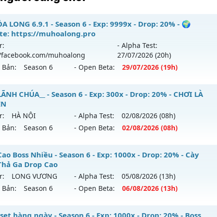
 LONG 6.9.1 - Season 6 - Exp: 9999x - Drop: 20% - 🌍
te: https://muhoalong.pro
r:
- Alpha Test:
//facebook.com/muhoalong
27/07
/2026
(20h)
n Bản:
Season 6
- Open Beta:
29/07
/2026
(19h)
A LONG 6.9.1 - 🌍 Website: https://muhoalong.pro
ÃNH CHÚA__ - Season 6 - Exp: 300x - Drop: 20% - CHƠI LÀ
ỀN
i ra tháng 07 2026 - Mở máy chủ
https://facebook.com/
r:
HÀ NỘI
- Alpha Test:
02/08
/2026
(08h)
29/07/2626
n Bản:
Season 6
- Open Beta:
02/08
/2026
(08h)
9999x - Drop: 20%
U LÃNH CHÚA__ - CHƠI LÀ NGHIỀN
ao Boss Nhiều - Season 6 - Exp: 1000x - Drop: 20% - Cày
reset: Non Reset
Thả Ga Drop Cao
mới ra tháng 08 2026 - Mở máy chủ
HÀ NỘI
vào 08h ngày 
oại: Mu Nguyên bản Webzen
r:
LONG VƯƠNG
- Alpha Test:
05/08
/2026
(13h)
n Bản:
Season 6
- Open Beta:
06/08
/2026
(13h)
: 300x - Drop: 20%
ck: Xshiel
u reset: Reset In Game
p Cao Boss Nhiều - Cày Cuốc Thả Ga Drop Cao
et hàng ngày - Season 6 - Exp: 1000x - Drop: 20% - Boss