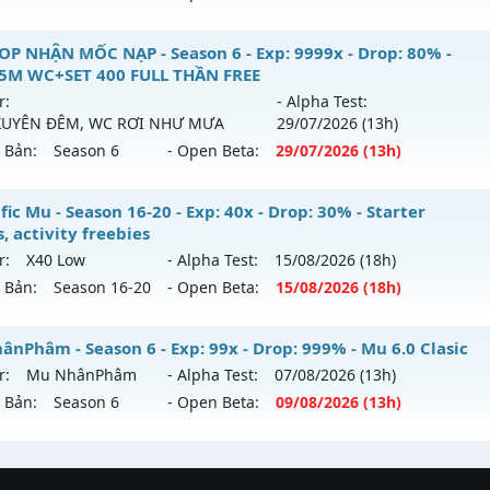
u reset: Reset In Game
U VÔ SONG⚔️ - SS6 EP3 GIẢI TRÍ- ĐỈNH CAO CLASSIC
OP NHẬN MỐC NẠP - Season 6 - Exp: 9999x - Drop: 80% -
 loại: Mu Nguyên bản Webzen
5M WC+SET 400 FULL THẦN FREE
mới ra tháng 08 2026 - Mở máy chủ
VÔ SONG 3
vào 18h ng
r:
- Alpha Test:
tihack: ICMPROTECT ✅ 🔴 ✨ ⚡️
XUYÊN ĐÊM, WC RƠI NHƯ MƯA
29/07
/2026
(13h)
: 500x - Drop: 50%
n Bản:
Season 6
- Open Beta:
29/07
/2026
(13h)
u reset: Reset In Game
 loại: Mu Nguyên bản Webzen
OP NHẬN MỐC NẠP - TẶNG 5M WC+SET 400 FULL THẦN FRE
ic Mu - Season 16-20 - Exp: 40x - Drop: 30% - Starter
, activity freebies
ihack: MU8X
i ra tháng 07 2026 - Mở máy chủ
BOSS XUYÊN ĐÊM, WC 
r:
X40 Low
- Alpha Test:
15/08
/2026
(18h)
29/07/2626
n Bản:
Season 16-20
- Open Beta:
15/08
/2026
(18h)
999x - Drop: 80%
nific Mu - Starter events, activity freebies
nPhâm - Season 6 - Exp: 99x - Drop: 999% - Mu 6.0 Clasic
eset: Reset In Game
r:
Mu NhânPhâm
- Alpha Test:
07/08
/2026
(13h)
mới ra tháng 08 2026 - Mở máy chủ
X40 Low
vào 18h ngày 
oại: Mu Nguyên bản Webzen
n Bản:
Season 6
- Open Beta:
09/08
/2026
(13h)
: 40x - Drop: 30%
ack: KHÔNG THỂ HACK
NhânPhâm - Mu 6.0 Clasic
u reset: Reset In Game