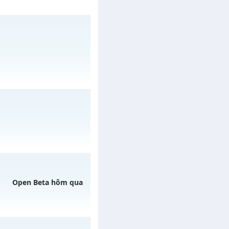
muhoalong
vào 19h
02/08/2626
Open Beta hôm qua