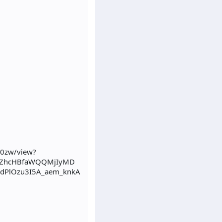
l0zw/view?
YwZhcHBfaWQQMjIyMD
dPlOzu3I5A_aem_knkA