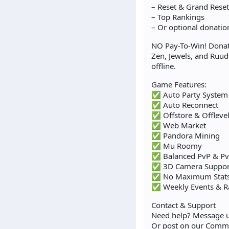
– Reset & Grand Rese
– Top Rankings
– Or optional donatio
NO Pay-To-Win! Donato
Zen, Jewels, and Ruud 
offline.
Game Features:
✅ Auto Party System
✅ Auto Reconnect
✅ Offstore & Offleve
✅ Web Market
✅ Pandora Mining
✅ Mu Roomy
✅ Balanced PvP & P
✅ 3D Camera Suppor
✅ No Maximum Stat
✅ Weekly Events & R
Contact & Support
Need help? Message u
Or post on our Commun