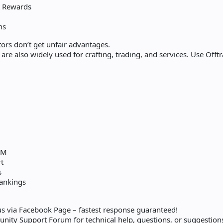
t Rewards
ns
rs don’t get unfair advantages.
are also widely used for crafting, trading, and services. Use Offtr
l
vM
t
s
ankings
s via Facebook Page – fastest response guaranteed!
ity Support Forum for technical help, questions, or suggestion