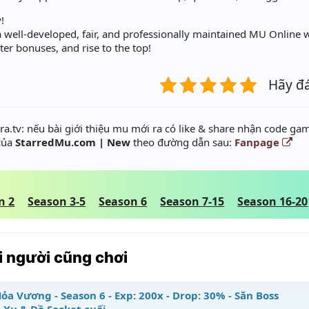
!
 a well-developed, fair, and professionally maintained MU Online 
rter bonuses, and rise to the top!
Hãy đ
a.tv: nếu bài giới thiệu mu mới ra có like & share nhận code gam
 của
StarredMu.com | New
theo đường dẫn sau:
Fanpage
n 2
Season 3-5
Season 6
Season 7-15
Season 16-20
 người cũng chơi
ỏa Vương - Season 6 - Exp: 200x - Drop: 30% - Săn Boss
 Xu & Đồ Socket cuối,