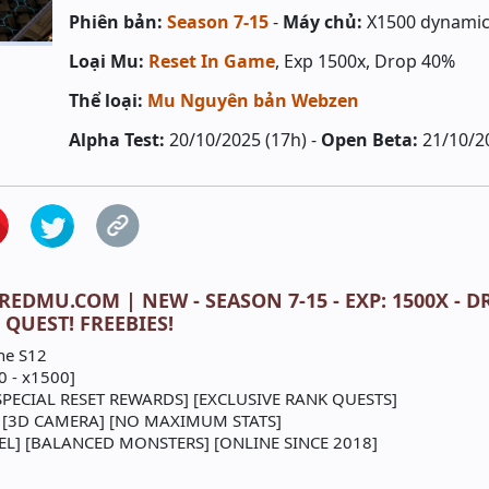
Phiên bản:
Season 7-15
-
Máy chủ:
X1500 dynami
Loại Mu:
Reset In Game
, Exp 1500x, Drop 40%
Thể loại:
Mu Nguyên bản Webzen
Alpha Test:
20/10/2025 (17h) -
Open Beta:
21/10/2
REDMU.COM | NEW - SEASON 7-15 - EXP: 1500X - DR
QUEST! FREEBIES!
ne S12
0 - x1500]
[SPECIAL RESET REWARDS] [EXCLUSIVE RANK QUESTS]
 [3D CAMERA] [NO MAXIMUM STATS]
EL] [BALANCED MONSTERS] [ONLINE SINCE 2018]