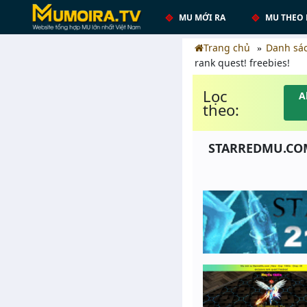
MU MỚI RA
MU THEO 
Trang chủ
Danh sá
rank quest! freebies!
Lọc
A
theo:
STARREDMU.COM 