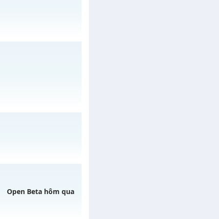
3h ngày 30/07/2626
/muhoalong
vào 08h
ngày 01/08/2626
Open Beta hôm qua