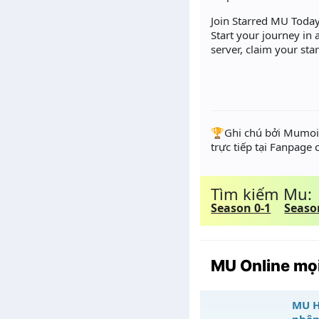
Join Starred MU Today
Start your journey in
server, claim your sta
️🏆Ghi chú bởi Mumoir
trực tiếp tại Fanpage
Tìm kiếm Mu:
Season 0-1
Seaso
MU Online mọi
MU H
nhận