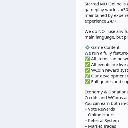
Starred MU Online is 
gameplay worlds: x30,
maintained by experie
experience 24/7.
We do NOT use any ful
main language, but pl
⚙️ Game Content
We run a fully featur
✅ All items can be wo
✅ All events are live 
✅ WCoin reward syste
✅ Our development t
✅ Full guides and su
Economy & Donation
Credits and WCoins ar
You can earn both in
– Vote Rewards
– Online Hours
– Referral System
– Market Trades