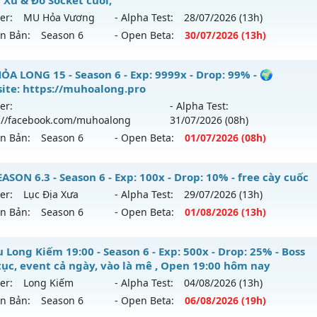
er:
MU Hỏa Vương
- Alpha Test:
28/07
/2026
(13h)
ên Bản:
Season 6
- Open Beta:
30/07
/2026
(13h)
 Hỏa Vương - Săn Boss nhận Xu & Đồ Socket cuối,
ỎA LONG 15 - Season 6 - Exp: 9999x - Drop: 99% - 🌍
ite: https://muhoalong.pro
 mới ra tháng 07 2026 - Mở máy chủ
MU Hỏa Vương
vào 1
er:
- Alpha Test:
://facebook.com/muhoalong
31/07
/2026
(08h)
p: 200x - Drop: 30%
ên Bản:
Season 6
- Open Beta:
01/07
/2026
(08h)
ểu reset: Reset In Game
hể loại: Mu Nguyên bản Webzen
ỎA LONG 15 - 🌍 Website: https://muhoalong.pro
SON 6.3 - Season 6 - Exp: 100x - Drop: 10% - free cày cuốc
er:
Lục Địa Xưa
- Alpha Test:
29/07
/2026
(13h)
tihack: VietGuard
ới ra tháng 07 2026 - Mở máy chủ
https://facebook.com
ên Bản:
Season 6
- Open Beta:
01/08
/2026
(13h)
 01/07/2626
9999x - Drop: 99%
SEASON 6.3 - free cày cuốc
 Long Kiếm 19:00 - Season 6 - Exp: 500x - Drop: 25% - Boss
 tục, event cả ngày, vào là mê , Open 19:00 hôm nay
reset: Non Reset
 mới ra tháng 08 2026 - Mở máy chủ
Lục Địa Xưa
vào 13h 
er:
Long Kiếm
- Alpha Test:
04/08
/2026
(13h)
loại: Mu Nguyên bản Webzen
ên Bản:
Season 6
- Open Beta:
06/08
/2026
(19h)
p: 100x - Drop: 10%