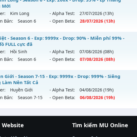
 Mới
tihack: SuperAnti
ới ra tháng 08 2026 - Mở máy chủ
https://facebook.com
er:
Kim Long
- Alpha Test:
27/07
/2026
(13h)
 06/08/2626
ên Bản:
Season 6
- Open Beta:
28/07
/2026
(13h)
9999x - Drop: 99%
u Kim Long - Ép Thăng Hạng Mới
ệt - Season 6 - Exp: 9999x - Drop: 90% - Miễn phí 99% -
reset: Non Reset
đồ FULL cực đã
 mới ra tháng 07 2026 - Mở máy chủ
Kim Long
vào 13h ng
loại: Mu Nguyên bản Webzen
er:
Hồi Sinh
- Alpha Test:
07/08
/2026
(08h)
ên Bản:
Season 6
- Open Beta:
07/08
/2026
(08h)
p: 200x - Drop: 35%
ack: XShield
ểu reset: Reset In Game
 Việt - Miễn phí 99% - Cày đồ FULL cực đã
 Giới - Season 7-15 - Exp: 9999x - Drop: 999% - Siêng
ể loại: Mu Custom thêm đồ mới
 Làm Nên Tất Cả
 mới ra tháng 08 2026 - Mở máy chủ
Hồi Sinh
vào 08h ngà
er:
Huyền Giới
- Alpha Test:
04/08
/2026
(19h)
tihack: CheatGuard
ên Bản:
Season 7-15
- Open Beta:
06/08
/2026
(19h)
p: 9999x - Drop: 90%
ểu reset: Reset In Game
yền Giới - Siêng Năng Làm Nên Tất Cả
hể loại: Mu Nguyên bản Webzen
 Website
Tìm kiếm MU Online
 mới ra tháng 08 2026 - Mở máy chủ
Huyền Giới
vào 19h n
cá đổi thưởng
|
Xôi Lạc TV
|
789club
|
789club
ntihack: ICMPROTECT ✅ 🔴 ✨ ⚡️
á banh Thapcamtv
|
RR88
|
xem bóng đá
|
xem b
p: 9999x - Drop: 999%