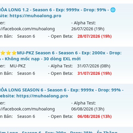
ack: Xshiel
ểu reset: Reset In Game
Mu Long Kiếm 19:00 - Boss liên tục, event cả ngày, vào là 
ỎA LONG 1.2 - Season 6 - Exp: 9999x - Drop: 99% - 🌐
hể loại: Mu Nguyên bản Webzen
y
ite: https://muhoalong.pro
er:
- Alpha Test:
tihack: hoàn toàn mới
 mới ra tháng 08 2026 - Mở máy chủ
Long Kiếm
vào 19h n
://facebook.com/muhoalong
26/07
/2026
(19h)
ên Bản:
Season 6
- Open Beta:
28/07
/2026
(19h)
p: 500x - Drop: 25%
ểu reset: Reset In Game
ỎA LONG 1.2 - 🌐 Website: https://muhoalong.pro
⭐MU-PKZ Season 6 - Season 6 - Exp: 2000x - Drop:
ể loại: Mu Nguyên bản Webzen
 - Không mốc nạp - 30 dòng EXL mới
ới ra tháng 07 2026 - Mở máy chủ
https://facebook.com
er:
MU-PKZ
- Alpha Test:
31/07
/2026
(08h)
tihack: VIP SHIELD
 28/07/2626
ên Bản:
Season 6
- Open Beta:
31/07
/2026
(19h)
9999x - Drop: 99%
⭐⭐⭐⭐MU-PKZ Season 6 - Không mốc nạp - 30 dòng EX
ỎA LONG SEASON 6 - Season 6 - Exp: 9999x - Drop: 99% -
reset: Non Reset
ebsite: https://muhoalong.pro
 mới ra tháng 07 2026 - Mở máy chủ
MU-PKZ
vào 19h ngày
loại: Mu Nguyên bản Webzen
er:
- Alpha Test:
://facebook.com/muhoalong
06/08
/2026
(13h)
p: 2000x - Drop: 200%
ack: XShield
ên Bản:
Season 6
- Open Beta:
06/08
/2026
(13h)
ểu reset: Reset In Game
hể loại: Mu Nguyên bản Webzen
ỎA LONG SEASON 6 - 🌐 Website: https://muhoalong.pro
im Long - Season 6 - Exp: 200x - Drop: 35% - Ép Thăng