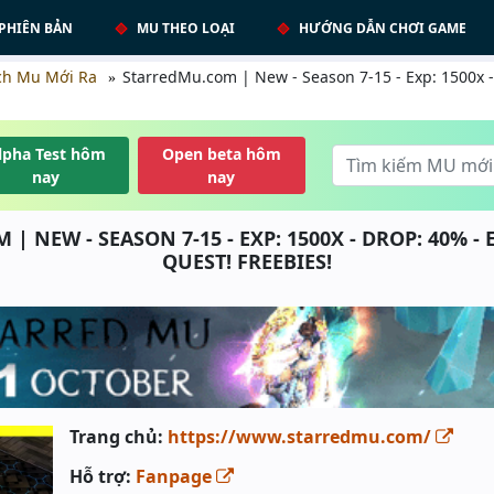
PHIÊN BẢN
MU THEO LOẠI
HƯỚNG DẪN CHƠI GAME
ch Mu Mới Ra
StarredMu.com | New - Season 7-15 - Exp: 1500x -
lpha Test hôm
Open beta hôm
nay
nay
| NEW - SEASON 7-15 - EXP: 1500X - DROP: 40% -
QUEST! FREEBIES!
Trang chủ:
https://www.starredmu.com/
Hỗ trợ:
Fanpage