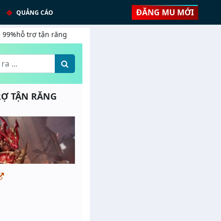
ĐĂNG MU MỚI
QUẢNG CÁO
e 99%hỗ trợ tận răng
TRỢ TẬN RĂNG