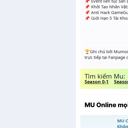
📌 Event liên tục săn I
📌 Khởi Tạo Nhân Vật:
📌 Anti Hack GameGu
📌 Giới Hạn 5 Tài Kh
️🏆Ghi chú bởi Mumoir
trực tiếp tại Fanpage
Tìm kiếm Mu:
Season 0-1
Seaso
MU Online mọi
MU C
Khôn