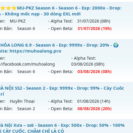
ểu reset: Reset In Game
 Sài Gòn - Miễn phí 99.99%
⭐MU-PKZ Season 6 - Season 6 - Exp: 2000x - Drop:
hể loại: Mu Nguyên bản Webzen
 - Không mốc nạp - 30 dòng EXL mới
 mới ra tháng 08 2026 - Mở máy chủ
Sài Gòn
vào 13h ngày
er:
MU-PKZ
- Alpha Test:
31/07
/2026
(08h)
tihack: ICM
ên Bản:
Season 6
- Open Beta:
31/07
/2026
(19h)
p: 9999x - Drop: 20%
ểu reset: Reset In Game
⭐⭐⭐⭐MU-PKZ Season 6 - Không mốc nạp - 30 dòng EX
HỎA LONG 6.9 - Season 6 - Exp: 9999x - Drop: 20% - 🌍
ể loại: Mu Custom thêm đồ mới
ite: https://muhoalong.pro
 mới ra tháng 07 2026 - Mở máy chủ
MU-PKZ
vào 19h ngày
er:
- Alpha Test:
tihack: 8x
://facebook.com/muhoalong
03/08
/2026
(08h)
p: 2000x - Drop: 200%
ên Bản:
Season 6
- Open Beta:
03/08
/2026
(08h)
ểu reset: Reset In Game
hể loại: Mu Nguyên bản Webzen
HỎA LONG 6.9 - 🌍 Website: https://muhoalong.pro
À NỘI SS2 - Season 2 - Exp: 9999x - Drop: 99% - Cày Cuốc
trí
tihack: SuperAnti
ới ra tháng 08 2026 - Mở máy chủ
https://facebook.com
er:
Huyền Thoại
- Alpha Test:
01/08
/2026
(14h)
 03/08/2626
ên Bản:
Season 2
- Open Beta:
08/08
/2026
(20h)
9999x - Drop: 20%
 HÀ NỘI SS2 - Cày Cuốc giải trí
 Nội Xưa – ss6 - Season 6 - Exp: 500x - Drop: 50% - 100%
reset: Non Reset
 CÀY CUỐC, CHĂM CHỈ LÀ CÓ