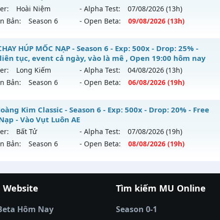
 mới ra tháng 08 2026 - Mở máy chủ
Huyền Thoại
vào 20h
loại: Mu Nguyên bản Webzen
er:
Hoài Niệm
- Alpha Test:
07/08
/2026
(13h)
ên Bản:
Season 6
- Open Beta:
09/08
/2026
(13h)
p: 9999x - Drop: 99%
ack: XShield
ểu reset: Reset In Game
U Hà Nội Xưa – ss6 - 100% GAME CÀY CUỐC, CHĂM CHỈ LÀ 
CHAY HÚP MỐC NẠP - Season 6 - Exp: 500x - Drop: 25% -
hể loại: Mu Nguyên bản Webzen
 liên tục, event cả ngày, vào là mê , Open 19:00 hôm nay
 mới ra tháng 08 2026 - Mở máy chủ
Hoài Niệm
vào 13h n
er:
Long Kiếm
- Alpha Test:
04/08
/2026
(13h)
tihack: ugk
ên Bản:
Season 6
- Open Beta:
06/08
/2026
(19h)
p: 500x - Drop: 50%
ểu reset: Reset In Game
Y CHAY HÚP MỐC NẠP - Boss liên tục, event cả ngày, vào là
àng Kim Classic - Season 6 - Exp: 500x - Drop: 20% - Free
hể loại: Mu Nguyên bản Webzen
y
Nạp - Vào Vụt Luôn AE
er:
Bất Tử
- Alpha Test:
07/08
/2026
(19h)
ntihack: BDCAM
 mới ra tháng 08 2026 - Mở máy chủ
Long Kiếm
vào 19h ng
ên Bản:
Season 6
- Open Beta:
08/08
/2026
(19h)
p: 500x - Drop: 25%
 Hoàng Kim Classic - Free Mốc Nạp - Vào Vụt Luôn AE
ểu reset: Reset In Game
 Website
Tìm kiếm MU Online
 mới ra tháng 08 2026 - Mở máy chủ
Bất Tử
vào 19h ngày 
cá đổi thưởng
|
Xôi Lạc TV
|
789club
|
789club
ể loại: Mu Nguyên bản Webzen
á banh Thapcamtv
|
RR88
|
xem bóng đá
|
xem b
p: 500x - Drop: 20%
tihack: VIP SHIELD
Beta Hôm Nay
Season 0-1
 bóng đá trực tiếp
|
colatv trực tiếp bóng đá
|
cola