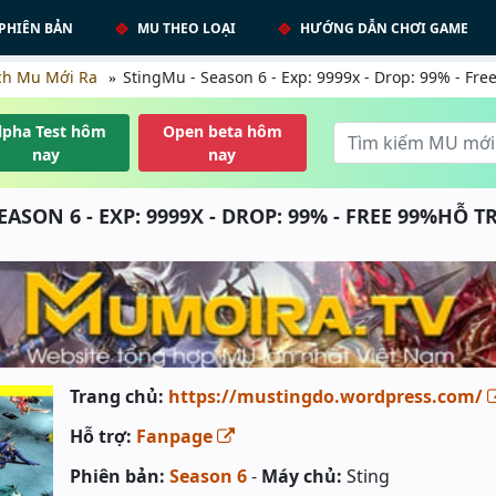
PHIÊN BẢN
MU THEO LOẠI
HƯỚNG DẪN CHƠI GAME
ch Mu Mới Ra
StingMu - Season 6 - Exp: 9999x - Drop: 99% - Fre
lpha Test hôm
Open beta hôm
nay
nay
EASON 6 - EXP: 9999X - DROP: 99% - FREE 99%HỖ 
Trang chủ:
https://mustingdo.wordpress.com/
Hỗ trợ:
Fanpage
Phiên bản:
Season 6
-
Máy chủ:
Sting