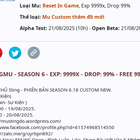
Loại Mu:
Reset In Game
, Exp 9999x, Drop 99%
Thể loại:
Mu Custom thêm đồ mới
Alpha Test:
21/08/2025 (10h) -
Open Beta:
21/08/2
GMU - SEASON 6 - EXP: 9999X - DROP: 99% - FREE
CHỦ Sting - PHIÊN BẢN SEASON 6.18 CUSTOM NEW.
 Kiện)
in- Sự Kiện )
0 - 19/08/2025.
 - 20/08/2025.
://mustingdo.wordpress.com/
//www.facebook.com/profile.php?id=61574968514550
://zalo.me/g/uyrbpn892/
n Ngay 5M WC Open : Bình Luận, Like, Share Bài Viết Vào 5 Nho