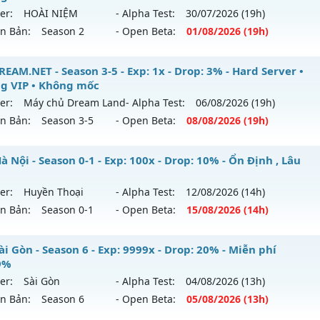
er:
HOÀI NIỆM
- Alpha Test:
30/07
/2026
(19h)
ên Bản:
Season 2
- Open Beta:
01/08
/2026
(19h)
U CỔ XƯA - Cày Cuốc 100%, Không Custom
EAM.NET - Season 3-5 - Exp: 1x - Drop: 3% - Hard Server •
g VIP • Không mốc
 mới ra tháng 08 2026 - Mở máy chủ
HOÀI NIỆM
vào 19h n
er:
Máy chủ Dream Land
- Alpha Test:
06/08
/2026
(19h)
ên Bản:
Season 3-5
- Open Beta:
08/08
/2026
(19h)
p: 100x - Drop: 10%
ểu reset: Reset In Game
DREAM.NET - Hard Server • Không VIP • Không mốc
 Nội - Season 0-1 - Exp: 100x - Drop: 10% - Ổn Định , Lâu
hể loại: Mu Nguyên bản Webzen
 mới ra tháng 08 2026 - Mở máy chủ
Máy chủ Dream Land
er:
Huyền Thoại
- Alpha Test:
12/08
/2026
(14h)
tihack: Phiên bản mới nhất
/08/2626
ên Bản:
Season 0-1
- Open Beta:
15/08
/2026
(14h)
p: 1x - Drop: 3%
 Hà Nội - Ổn Định , Lâu Dài
i Gòn - Season 6 - Exp: 9999x - Drop: 20% - Miễn phí
ểu reset: Non Reset
9%
 mới ra tháng 08 2026 - Mở máy chủ
Huyền Thoại
vào 14h
ể loại: Mu Nguyên bản Webzen
er:
Sài Gòn
- Alpha Test:
04/08
/2026
(13h)
ên Bản:
Season 6
- Open Beta:
05/08
/2026
(13h)
p: 100x - Drop: 10%
tihack: Chống Hack/ Dupe 100%