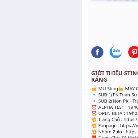
GIỚI THIỆU STIN
RĂNG
👑 MU Sting👑 MÁY 
🔹 SUB 1(PK-Trian-Sự
🔹 SUB 2(Non PK - Tra
⏰ ALPHA TEST : 19h0
⏰ OPEN BETA : 19h00
💥 Trang Chủ : https
💥 Fanpage : https:
💥 Nhóm Zalo : https
🧧 Event Chia Sẽ Nhậ