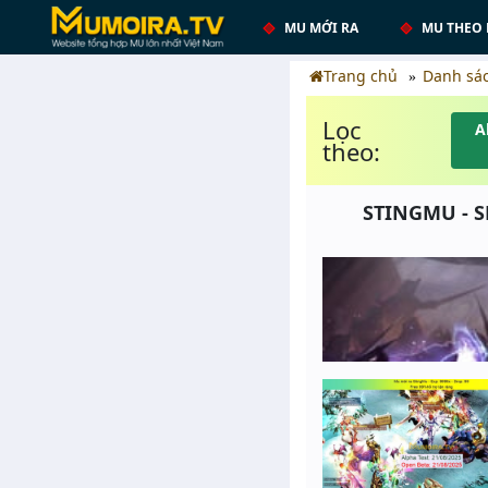
MU MỚI RA
MU THEO 
Trang chủ
Danh sá
Lọc
A
theo:
STINGMU - S