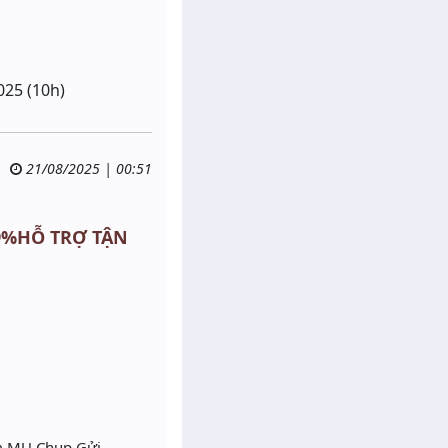
025 (10h)
21/08/2025 | 00:51
 99%HỖ TRỢ TẬN
́m MU Chụp Gửi