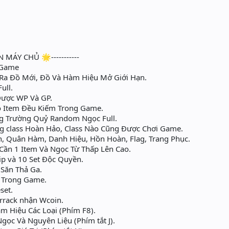
N MÁY CHỦ 🌟-----------
nGame
Ra Đồ Mới, Đồ Và Hàm Hiệu Mở Giới Hạn.
ull.
 Được WP Và GP.
ộ Item Đều Kiếm Trong Game.
g Trường Quỷ Random Ngọc Full.
g class Hoàn Hảo, Class Nào Cũng Được Chơi Game.
, Quân Hàm, Danh Hiệu, Hồn Hoàn, Flag, Trang Phục.
Cần 1 Item Và Ngọc Từ Thấp Lên Cao.
ip và 10 Set Độc Quyền.
Săn Thả Ga.
C Trong Game.
set.
rrack nhận Wcoin.
 Hiệu Các Loại (Phím F8).
ọc Và Nguyên Liệu (Phím tắt J).