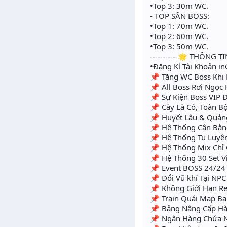
•Top 3: 30m WC.
- TOP SĂN BOSS:
•Top 1: 70m WC.
•Top 2: 60m WC.
•Top 3: 50m WC.
-----------🌟 THÔNG TI
•Đăng Kí Tài Khoản i
📌 Tăng WC Boss Khi 
📌 All Boss Rơi Ngọc F
📌 Sự Kiện Boss VIP
📌 Cày Là Có, Toàn B
📌 Huyết Lâu & Quản
📌 Hệ Thống Cân Bằn
📌 Hệ Thống Tu Luyện
📌 Hệ Thống Mix Chỉ 
📌 Hệ Thống 30 Set V
📌 Event BOSS 24/24 
📌 Đổi Vũ khí Tại NP
📌 Không Giới Hạn Re
📌 Train Quái Map Ba
📌 Bảng Nâng Cấp Hàm
📌 Ngân Hàng Chứa Ng