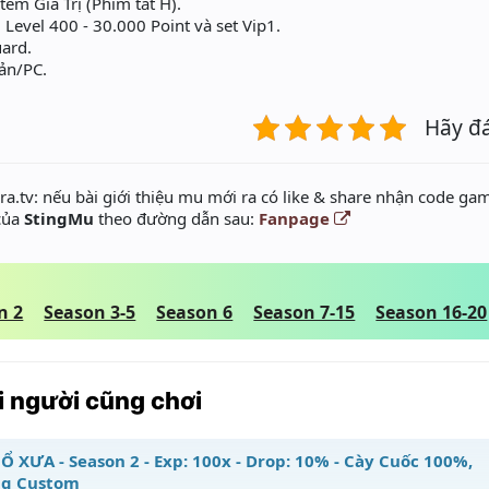
tem Giá Trị (Phím tắt H).
 Level 400 - 30.000 Point và set Vip1.
ard.
oản/PC.
Hãy đ
a.tv: nếu bài giới thiệu mu mới ra có like & share nhận code gam
 của
StingMu
theo đường dẫn sau:
Fanpage
n 2
Season 3-5
Season 6
Season 7-15
Season 16-20
 người cũng chơi
Ổ XƯA - Season 2 - Exp: 100x - Drop: 10% - Cày Cuốc 100%,
g Custom