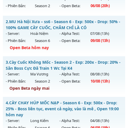
- Phiên Bản:
Season 2
- Open Beta:
06/08
(20h)
Chúa Tể Mu Season 2. - Lộ trình,Boss Nhiều,Train Wcoin fre
2.
MU Hà Nội Xưa – ss6 - Season 6 - Exp: 500x - Drop: 50% -
Mu mới ra tháng 08 2026 - Mở máy chủ
Chúa Tể 2.0 Classic
100% GAME CÀY CUỐC, CHĂM CHỈ LÀ CÓ
vào 20h ngày 06/08/2626
- Server:
Hoài Niệm
- Alpha Test:
07/08
(13h)
- Phiên Bản:
Season 6
- Open Beta:
09/08
(13h)
Exp: 300x - Drop: 20%
Open Beta hôm nay
Kiểu reset: Reset In Game
Thể loại: Mu Nguyên bản Webzen
MU Hà Nội Xưa – ss6 - 100% GAME CÀY CUỐC, CHĂM CHỈ LÀ
3.
Cày Cuốc Không Mốc - Season 2 - Exp: 200x - Drop: 20% -
CÓ
Antihack: antihack
Săn Boss Cực Đã Train 1 Wc Tại K4
Mu mới ra tháng 08 2026 - Mở máy chủ
Hoài Niệm
vào 13h
- Server:
Ma Vương
- Alpha Test:
08/08
(13h)
ngày 09/08/2626
- Phiên Bản:
Season 2
- Open Beta:
10/08
(13h)
Exp: 500x - Drop: 50%
Open Beta ngày mai
Kiểu reset: Reset In Game
Cày Cuốc Không Mốc - Săn Boss Cực Đã Train 1 Wc Tại K4
4.
CÀY CHAY HÚP MỐC NẠP - Season 6 - Exp: 500x - Drop:
Thể loại: Mu Nguyên bản Webzen
Mu mới ra tháng 08 2026 - Mở máy chủ
Ma Vương
vào 13h
25% - Boss liên tục, event cả ngày, vào là mê , Open 19:00
Antihack: BDCAM
ngày 10/08/2626
hôm nay
- Server:
Long Kiếm
- Alpha Test:
04/08
(13h)
Exp: 200x - Drop: 20%
- Phiên Bản:
Season 6
- Open Beta:
06/08
(19h)