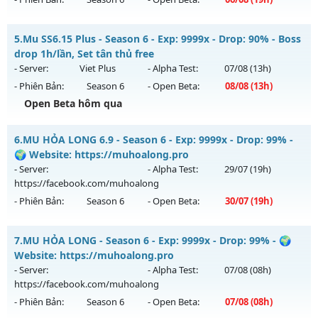
Kiểu reset: Reset In Game
Thể loại: Mu Nguyên bản Webzen
CÀY CHAY HÚP MỐC NẠP - Boss liên tục, event cả ngày, vào
5.
Mu SS6.15 Plus - Season 6 - Exp: 9999x - Drop: 90% - Boss
là mê , Open 19:00 hôm nay
Antihack: GameGuard
drop 1h/lần, Set tân thủ free
Mu mới ra tháng 08 2026 - Mở máy chủ
Long Kiếm
vào 19h
- Server:
Viet Plus
- Alpha Test:
07/08
(13h)
ngày 06/08/2626
- Phiên Bản:
Season 6
- Open Beta:
08/08
(13h)
Exp: 500x - Drop: 25%
Open Beta hôm qua
Kiểu reset: Reset In Game
Mu SS6.15 Plus - Boss drop 1h/lần, Set tân thủ free
6.
MU HỎA LONG 6.9 - Season 6 - Exp: 9999x - Drop: 99% -
Thể loại: Mu Nguyên bản Webzen
Mu mới ra tháng 08 2026 - Mở máy chủ
Viet Plus
vào 13h
🌍 Website: https://muhoalong.pro
Antihack: VIP SHIELD
ngày 08/08/2626
- Server:
- Alpha Test:
29/07
(19h)
https://facebook.com/muhoalong
Exp: 9999x - Drop: 90%
- Phiên Bản:
Season 6
- Open Beta:
30/07
(19h)
Kiểu reset: Reset In Game
Thể loại: Mu Bán Đồ Full Trong Shop
MU HỎA LONG 6.9 - 🌍 Website: https://muhoalong.pro
7.
MU HỎA LONG - Season 6 - Exp: 9999x - Drop: 99% - 🌍
Antihack: Phoenix chống hack mới
Mu mới ra tháng 07 2026 - Mở máy chủ
Website: https://muhoalong.pro
https://facebook.com/muhoalong
vào 19h ngày
- Server:
- Alpha Test:
07/08
(08h)
30/07/2626
https://facebook.com/muhoalong
- Phiên Bản:
Season 6
- Open Beta:
07/08
(08h)
Exp: 9999x - Drop: 99%