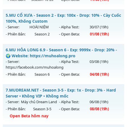
Exp: 9999x - Drop: 20%
Top Mu Online - Max 2 acc/pc - no vip - freebies
Kiểu reset: Non Reset
5.
MU CỔ XƯA - Season 2 - Exp: 100x - Drop: 10% - Cày Cuốc
Mu mới ra tháng 08 2026 - Mở máy chủ
X80 New
vào 19h
100%, Không Custom
Thể loại: Mu Nguyên bản Webzen
ngày 11/08/2626
- Server:
HOÀI NIỆM
- Alpha Test:
30/07
(19h)
Antihack: XShield
- Phiên Bản:
Season 2
- Open Beta:
01/08
(19h)
Exp: 80x - Drop: 35%
Kiểu reset: Reset In Game
MU CỔ XƯA - Cày Cuốc 100%, Không Custom
6.
MU HỎA LONG 6.9 - Season 6 - Exp: 9999x - Drop: 20% -
Thể loại: Mu Nguyên bản Webzen
Mu mới ra tháng 08 2026 - Mở máy chủ
HOÀI NIỆM
vào 19h
🌍 Website: https://muhoalong.pro
Antihack: AntiShield
ngày 01/08/2626
- Server:
- Alpha Test:
03/08
(19h)
https://facebook.com/muhoalong
Exp: 100x - Drop: 10%
- Phiên Bản:
Season 6
- Open Beta:
04/08
(19h)
Kiểu reset: Reset In Game
Thể loại: Mu Nguyên bản Webzen
MU HỎA LONG 6.9 - 🌍 Website: https://muhoalong.pro
7.
MUDREAM.NET - Season 3-5 - Exp: 1x - Drop: 3% - Hard
Antihack: Phiên bản mới nhất
Mu mới ra tháng 08 2026 - Mở máy chủ
Server • Không VIP • Không mốc
https://facebook.com/muhoalong
vào 19h ngày
- Server:
Máy chủ Dream Land
- Alpha Test:
06/08
(19h)
04/08/2626
- Phiên Bản:
Season 3-5
- Open Beta:
08/08
(19h)
Exp: 9999x - Drop: 20%
Open Beta hôm nay
Kiểu reset: Non Reset