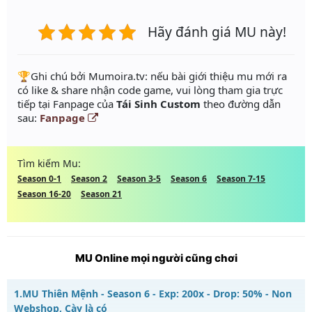
Hãy đánh giá MU này!
️🏆Ghi chú bởi Mumoira.tv: nếu bài giới thiệu mu mới ra
có like & share nhận code game, vui lòng tham gia trực
tiếp tại Fanpage của
Tái Sinh Custom
theo đường dẫn
sau:
Fanpage
Tìm kiếm Mu:
Season 0-1
Season 2
Season 3-5
Season 6
Season 7-15
Season 16-20
Season 21
MU Online mọi người cũng chơi
1.
MU Thiên Mệnh - Season 6 - Exp: 200x - Drop: 50% - Non
Webshop, Cày là có