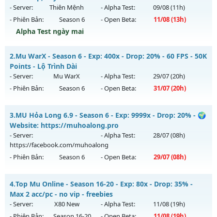
- Server:
Thiên Mệnh
- Alpha Test:
09/08
(11h)
- Phiên Bản:
Season 6
- Open Beta:
11/08
(13h)
Alpha Test ngày mai
MU Thiên Mệnh - Non Webshop, Cày là có
2.
Mu WarX - Season 6 - Exp: 400x - Drop: 20% - 60 FPS - 50K
Mu mới ra tháng 08 2026 - Mở máy chủ
Thiên Mệnh
vào
Points - Lộ Trình Dài
13h ngày 11/08/2626
- Server:
Mu WarX
- Alpha Test:
29/07
(20h)
- Phiên Bản:
Season 6
- Open Beta:
31/07
(20h)
Exp: 200x - Drop: 50%
Kiểu reset: Reset In Game
Mu WarX - 60 FPS - 50K Points - Lộ Trình Dài
3.
MU Hỏa Long 6.9 - Season 6 - Exp: 9999x - Drop: 20% - 🌍
Thể loại: Mu Custom thêm đồ mới
Mu mới ra tháng 07 2026 - Mở máy chủ
Mu WarX
vào 20h
Website: https://muhoalong.pro
Antihack: Anti
ngày 31/07/2626
- Server:
- Alpha Test:
28/07
(08h)
https://facebook.com/muhoalong
Exp: 400x - Drop: 20%
- Phiên Bản:
Season 6
- Open Beta:
29/07
(08h)
Kiểu reset: Reset In Game
Thể loại: Mu Custom thêm đồ mới
MU Hỏa Long 6.9 - 🌍 Website: https://muhoalong.pro
4.
Top Mu Online - Season 16-20 - Exp: 80x - Drop: 35% -
Antihack: UGK Shield + Phoenix
Mu mới ra tháng 07 2026 - Mở máy chủ
Max 2 acc/pc - no vip - freebies
https://facebook.com/muhoalong
vào 08h ngày
- Server:
X80 New
- Alpha Test:
11/08
(19h)
29/07/2626
- Phiên Bản:
Season 16-20
- Open Beta:
11/08
(19h)