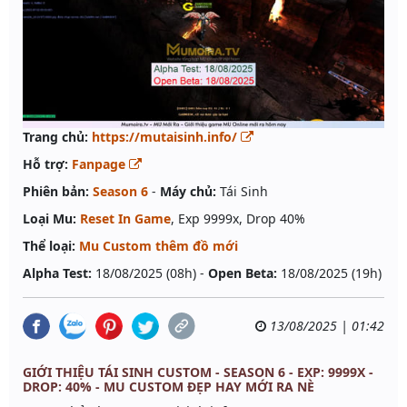
Trang chủ:
https://mutaisinh.info/
Hỗ trợ:
Fanpage
Phiên bản:
Season 6
-
Máy chủ:
Tái Sinh
Loại Mu:
Reset In Game
, Exp 9999x, Drop 40%
Thể loại:
Mu Custom thêm đồ mới
Alpha Test:
18/08/2025 (08h) -
Open Beta:
18/08/2025 (19h)
13/08/2025 | 01:42
GIỚI THIỆU TÁI SINH CUSTOM - SEASON 6 - EXP: 9999X -
DROP: 40% - MU CUSTOM ĐẸP HAY MỚI RA NÈ