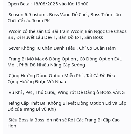
Open Beta : 18/08/2025 vào lúc 19h00
Season 6.9 ustom , Boss Vàng Dễ Chết, Boss Trùm Lâu
Chết để các Team PK
Wcoin có thể săn Có Bãi Train Wcoin,Bán Ngọc Cre Chaos
BS , Đi Huyết Lâu Devil , Bán Đồ Exl , Săn Boss
Sever Không Tu Chân Danh Hiệu , Chỉ Có Quân Hàm
Trang Bị Mở Max 6 Dòng Option , Có Dòng Option EXL
Mới , Phôi Đồ Nhiều Nâng Cấp Sướng
Cộng Hưởng Dòng Option Miễn Phí , Tất Cả Đồ Đều
Cộng Hưởng Được Với Nhau
Vũ Khỉ , Pet , Thú Cưỡi,, Wing rớt Dễ Dàng ở BOSS VÀNG
Nâng Cấp Thất Bại Không Bị Mất Dòng Option Exl và Cấp
Độ của Trang Bị Vũ Khí)
Siêu Boss là Boss lớn nên sẽ Rớt Các Trang Bị Cấp Cao
Hơn