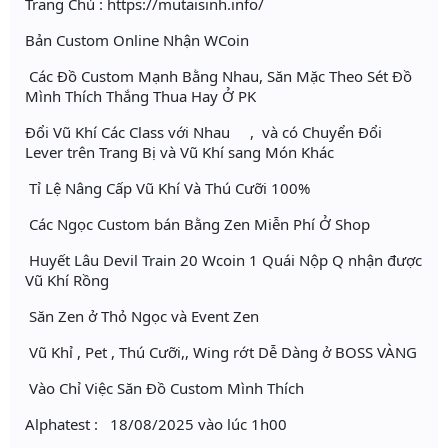
Trang Chủ : https://mutaisinh.info/
Bản Custom Online Nhận WCoin
Các Đồ Custom Mạnh Bằng Nhau, Săn Mặc Theo Sét Đồ
Mình Thích Thắng Thua Hay Ở PK
Đổi Vũ Khí Các Class với Nhau , và có Chuyển Đổi
Lever trên Trang Bị và Vũ Khí sang Món Khác
Tỉ Lệ Nâng Cấp Vũ Khí Và Thú Cưỡi 100%
Các Ngọc Custom bán Bằng Zen Miễn Phí Ở Shop
Huyết Lâu Devil Train 20 Wcoin 1 Quái Nộp Q nhận được
Vũ Khí Rồng
Săn Zen ở Thỏ Ngọc và Event Zen
Vũ Khỉ , Pet , Thú Cưỡi,, Wing rớt Dễ Dàng ở BOSS VÀNG
Vào Chỉ Việc Săn Đồ Custom Mình Thích
Alphatest : 18/08/2025 vào lúc 1h00