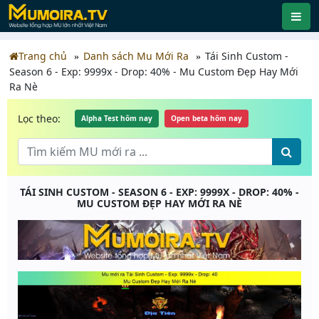
Trang chủ
Danh sách Mu Mới Ra
Tái Sinh Custom -
Season 6 - Exp: 9999x - Drop: 40% - Mu Custom Đẹp Hay Mới
Ra Nè
Lọc theo:
Alpha Test hôm nay
Open beta hôm nay
TÁI SINH CUSTOM - SEASON 6 - EXP: 9999X - DROP: 40% -
MU CUSTOM ĐẸP HAY MỚI RA NÈ