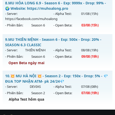
MUDREAM.NET - Hard Server • Không VIP • Không mốc
8.
MU HỎA LONG 6.9 - Season 6 - Exp: 9999x - Drop: 99% -
Thể loại: Mu Nguyên bản Webzen
Mu mới ra tháng 08 2026 - Mở máy chủ
Máy chủ Dream
🌍 Website: https://muhoalong.pro
Antihack: XShield
Land
vào 19h ngày 08/08/2626
- Server:
- Alpha Test:
01/08
(15h)
https://facebook.com/muhoalong
Exp: 1x - Drop: 3%
- Phiên Bản:
Season 6
- Open Beta:
03/08
(15h)
Kiểu reset: Non Reset
Thể loại: Mu Nguyên bản Webzen
MU HỎA LONG 6.9 - 🌍 Website: https://muhoalong.pro
9.
MU THIÊN MỆNH - Season 6 - Exp: 500x - Drop: 20% -
Antihack: Chống Hack/ Dupe 100%
Mu mới ra tháng 08 2026 - Mở máy chủ
SEASON 6.3 CLASSIC
https://facebook.com/muhoalong
vào 15h ngày
- Server:
THIÊN MỆNH
- Alpha Test:
08/08
(19h)
03/08/2626
- Phiên Bản:
Season 6
- Open Beta:
09/08
(19h)
Exp: 9999x - Drop: 99%
Open Beta ngày mai
Kiểu reset: Non Reset
MU THIÊN MỆNH - SEASON 6.3 CLASSIC
10.
💥 MU HÀ NỘI 💥 - Season 2 - Exp: 150x - Drop: 5% - 💎
Thể loại: Mu Nguyên bản Webzen
Mu mới ra tháng 08 2026 - Mở máy chủ
THIÊN MỆNH
vào
ĐUA TOP NHẬN ATM- pk 24/24💎
Antihack: XShield
19h ngày 09/08/2626
- Server:
DEVIAS
- Alpha Test:
07/08
(08h)
- Phiên Bản:
Season 2
- Open Beta:
07/08
(19h)
Exp: 500x - Drop: 20%
Alpha Test hôm qua
Kiểu reset: Reset In Game
Thể loại: Mu Nguyên bản Webzen
💥 MU HÀ NỘI 💥 - 💎 ĐUA TOP NHẬN ATM- pk 24/24💎