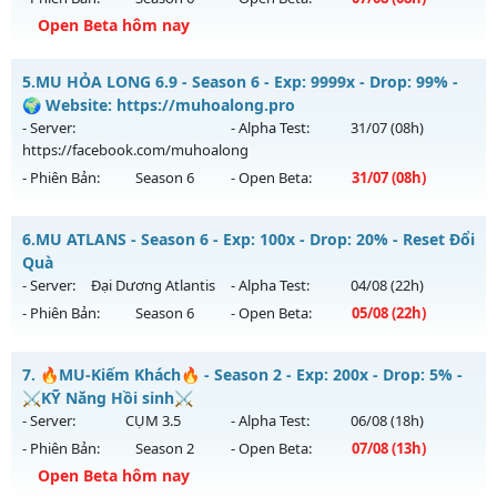
Exp: 99999x - Drop: 1000%
Open Beta hôm nay
Kiểu reset: Reset In Game
Thể loại: Mu Custom thêm đồ mới
Mu Trống Đồng - Chơi là mê - Không nạp vẫn khủng
5.
MU HỎA LONG 6.9 - Season 6 - Exp: 9999x - Drop: 99% -
Antihack: BDC
Mu mới ra tháng 08 2026 - Mở máy chủ
Tình Yêu
vào 08h
🌍 Website: https://muhoalong.pro
ngày 07/08/2626
- Server:
- Alpha Test:
31/07
(08h)
https://facebook.com/muhoalong
Exp: 9999x - Drop: 90%
- Phiên Bản:
Season 6
- Open Beta:
31/07
(08h)
Kiểu reset: Reset In Game
Thể loại: Mu Nguyên bản Webzen
MU HỎA LONG 6.9 - 🌍 Website: https://muhoalong.pro
6.
MU ATLANS - Season 6 - Exp: 100x - Drop: 20% - Reset Đổi
Antihack: ICMPROTECT ✅ 🔴 ✨ ⚡️
Mu mới ra tháng 07 2026 - Mở máy chủ
Quà
https://facebook.com/muhoalong
vào 08h ngày
- Server:
Đại Dương Atlantis
- Alpha Test:
04/08
(22h)
31/07/2626
- Phiên Bản:
Season 6
- Open Beta:
05/08
(22h)
Exp: 9999x - Drop: 99%
MU ATLANS - Reset Đổi Quà
Kiểu reset: Non Reset
7.
🔥MU-Kiếm Khách🔥 - Season 2 - Exp: 200x - Drop: 5% -
Mu mới ra tháng 08 2026 - Mở máy chủ
Đại Dương Atlantis
⚔️KỸ Năng Hồi sinh⚔️
Thể loại: Mu Nguyên bản Webzen
vào 22h ngày 05/08/2626
- Server:
CỤM 3.5
- Alpha Test:
06/08
(18h)
Antihack: Xshiel
- Phiên Bản:
Season 2
- Open Beta:
07/08
(13h)
Exp: 100x - Drop: 20%
Open Beta hôm nay
Kiểu reset: Reset In Game