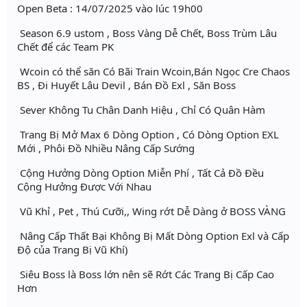
Open Beta : 14/07/2025 vào lúc 19h00
Season 6.9 ustom , Boss Vàng Dễ Chết, Boss Trùm Lâu
Chết để các Team PK
Wcoin có thể săn Có Bãi Train Wcoin,Bán Ngọc Cre Chaos
BS , Đi Huyết Lâu Devil , Bán Đồ Exl , Săn Boss
Sever Không Tu Chân Danh Hiệu , Chỉ Có Quân Hàm
Trang Bị Mở Max 6 Dòng Option , Có Dòng Option EXL
Mới , Phôi Đồ Nhiều Nâng Cấp Sướng
Cộng Hưởng Dòng Option Miễn Phí , Tất Cả Đồ Đều
Cộng Hưởng Được Với Nhau
Vũ Khỉ , Pet , Thú Cưỡi,, Wing rớt Dễ Dàng ở BOSS VÀNG
Nâng Cấp Thất Bại Không Bị Mất Dòng Option Exl và Cấp
Độ của Trang Bị Vũ Khí)
Siêu Boss là Boss lớn nên sẽ Rớt Các Trang Bị Cấp Cao
Hơn