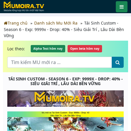
Trang chủ
Danh sách Mu Mới Ra
Tái Sinh Custom -
Season 6 - Exp: 9999x - Drop: 40% - Siêu Giải Trí , Lâu Dài Bền
Vững
Lọc theo:
Alpha Test hôm nay
Open beta hôm nay
TÁI SINH CUSTOM - SEASON 6 - EXP: 9999X - DROP: 40% -
SIÊU GIẢI TRÍ , LÂU DÀI BỀN VỮNG