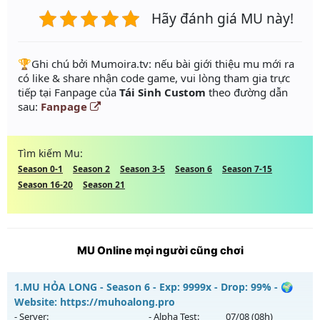
Hãy đánh giá MU này!
️🏆Ghi chú bởi Mumoira.tv: nếu bài giới thiệu mu mới ra
có like & share nhận code game, vui lòng tham gia trực
tiếp tại Fanpage của
Tái Sinh Custom
theo đường dẫn
sau:
Fanpage
Tìm kiếm Mu:
Season 0-1
Season 2
Season 3-5
Season 6
Season 7-15
Season 16-20
Season 21
MU Online mọi người cũng chơi
1.
MU HỎA LONG - Season 6 - Exp: 9999x - Drop: 99% - 🌍
Website: https://muhoalong.pro
- Server:
- Alpha Test:
07/08
(08h)