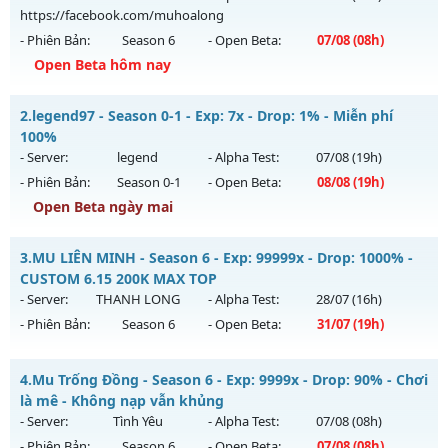
https://facebook.com/muhoalong
- Phiên Bản:
Season 6
- Open Beta:
07/08
(08h)
Open Beta hôm nay
MU HỎA LONG - 🌍 Website: https://muhoalong.pro
2.
legend97 - Season 0-1 - Exp: 7x - Drop: 1% - Miễn phí
Mu mới ra tháng 08 2026 - Mở máy chủ
100%
https://facebook.com/muhoalong
vào 08h ngày
- Server:
legend
- Alpha Test:
07/08
(19h)
07/08/2626
- Phiên Bản:
Season 0-1
- Open Beta:
08/08
(19h)
Exp: 9999x - Drop: 99%
Open Beta ngày mai
Kiểu reset: Non Reset
legend97 - Miễn phí 100%
3.
MU LIÊN MINH - Season 6 - Exp: 99999x - Drop: 1000% -
Thể loại: Mu Nguyên bản Webzen
Mu mới ra tháng 08 2026 - Mở máy chủ
legend
vào 19h
CUSTOM 6.15 200K MAX TOP
Antihack: XShield
ngày 08/08/2626
- Server:
THANH LONG
- Alpha Test:
28/07
(16h)
- Phiên Bản:
Season 6
- Open Beta:
31/07
(19h)
Exp: 7x - Drop: 1%
Kiểu reset: Reset In Game
MU LIÊN MINH - CUSTOM 6.15 200K MAX TOP
4.
Mu Trống Đồng - Season 6 - Exp: 9999x - Drop: 90% - Chơi
Thể loại: Mu Nguyên bản Webzen
Mu mới ra tháng 07 2026 - Mở máy chủ
THANH LONG
vào
là mê - Không nạp vẫn khủng
Antihack: Bandicam Hack 100%
19h ngày 31/07/2626
- Server:
Tình Yêu
- Alpha Test:
07/08
(08h)
- Phiên Bản:
Season 6
- Open Beta:
07/08
(08h)