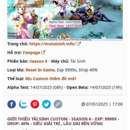
Trang chủ:
https://mutaisinh.info/
Hỗ trợ:
Fanpage
Phiên bản:
Season 6
-
Máy chủ:
Tái Sinh
Loại Mu:
Reset In Game
, Exp 9999x, Drop 40%
Thể loại:
Mu Custom thêm đồ mới
Alpha Test:
14/07/2025 (08h) -
Open Beta:
14/07/2025 (19h)
07/07/2025 | 17:06
GIỚI THIỆU TÁI SINH CUSTOM - SEASON 6 - EXP: 9999X -
DROP: 40% - SIÊU GIẢI TRÍ , LÂU DÀI BỀN VỮNG