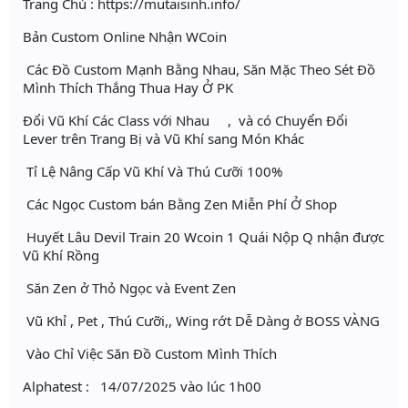
Trang Chủ : https://mutaisinh.info/
Bản Custom Online Nhận WCoin
Các Đồ Custom Mạnh Bằng Nhau, Săn Mặc Theo Sét Đồ
Mình Thích Thắng Thua Hay Ở PK
Đổi Vũ Khí Các Class với Nhau , và có Chuyển Đổi
Lever trên Trang Bị và Vũ Khí sang Món Khác
Tỉ Lệ Nâng Cấp Vũ Khí Và Thú Cưỡi 100%
Các Ngọc Custom bán Bằng Zen Miễn Phí Ở Shop
Huyết Lâu Devil Train 20 Wcoin 1 Quái Nộp Q nhận được
Vũ Khí Rồng
Săn Zen ở Thỏ Ngọc và Event Zen
Vũ Khỉ , Pet , Thú Cưỡi,, Wing rớt Dễ Dàng ở BOSS VÀNG
Vào Chỉ Việc Săn Đồ Custom Mình Thích
Alphatest : 14/07/2025 vào lúc 1h00