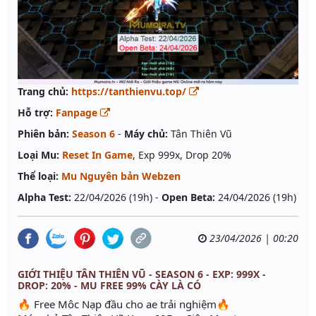
Trang chủ:
https://tanthienvu.top/
Hỗ trợ:
Fanpage
Phiên bản:
Season 6
-
Máy chủ:
Tân Thiên Vũ
Loại Mu:
Reset In Game
, Exp 999x, Drop 20%
Thể loại:
Mu Nguyên bản Webzen
Alpha Test:
22/04/2026 (19h) -
Open Beta:
24/04/2026 (19h)
23/04/2026 | 00:20
GIỚI THIỆU TÂN THIÊN VŨ - SEASON 6 - EXP: 999X -
DROP: 20% - MU FREE 99% CÀY LÀ CÓ
🔥 Free Môc Nạp đầu cho ae trải nghiệm🔥