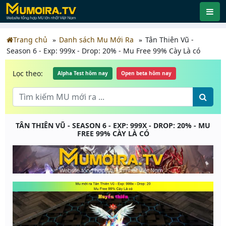
Trang chủ
Danh sách Mu Mới Ra
Tân Thiên Vũ -
Season 6 - Exp: 999x - Drop: 20% - Mu Free 99% Cày Là có
Lọc theo:
Alpha Test hôm nay
Open beta hôm nay
TÂN THIÊN VŨ - SEASON 6 - EXP: 999X - DROP: 20% - MU
FREE 99% CÀY LÀ CÓ