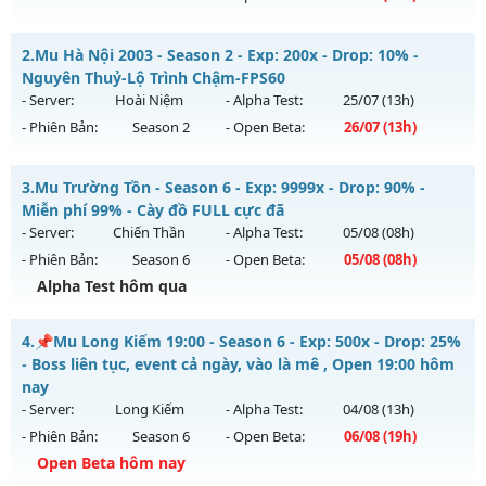
__MU LÃNH CHÚA__ - CHƠI LÀ NGHIỀN
2.
Mu Hà Nội 2003 - Season 2 - Exp: 200x - Drop: 10% -
Mu mới ra tháng 08 2026 - Mở máy chủ
HÀ NỘI
vào 08h
Nguyên Thuỷ-Lộ Trình Chậm-FPS60
ngày 02/08/2626
- Server:
Hoài Niệm
- Alpha Test:
25/07
(13h)
- Phiên Bản:
Season 2
- Open Beta:
26/07
(13h)
Exp: 300x - Drop: 20%
Kiểu reset: Reset In Game
Mu Hà Nội 2003 - Nguyên Thuỷ-Lộ Trình Chậm-FPS60
3.
Mu Trường Tồn - Season 6 - Exp: 9999x - Drop: 90% -
Thể loại: Mu Nguyên bản Webzen
Mu mới ra tháng 07 2026 - Mở máy chủ
Hoài Niệm
vào 13h
Miễn phí 99% - Cày đồ FULL cực đã
Antihack: GoldShield
ngày 26/07/2626
- Server:
Chiến Thần
- Alpha Test:
05/08
(08h)
- Phiên Bản:
Season 6
- Open Beta:
05/08
(08h)
Exp: 200x - Drop: 10%
Alpha Test hôm qua
Kiểu reset: Reset In Game
Thể loại: Mu Nguyên bản Webzen
Mu Trường Tồn - Miễn phí 99% - Cày đồ FULL cực đã
4.
📌Mu Long Kiếm 19:00 - Season 6 - Exp: 500x - Drop: 25%
Antihack: Chống Hack Tối Đa
Mu mới ra tháng 08 2026 - Mở máy chủ
Chiến Thần
vào 08h
- Boss liên tục, event cả ngày, vào là mê , Open 19:00 hôm
ngày 05/08/2626
nay
- Server:
Long Kiếm
- Alpha Test:
04/08
(13h)
Exp: 9999x - Drop: 90%
- Phiên Bản:
Season 6
- Open Beta:
06/08
(19h)
Kiểu reset: Reset In Game
Open Beta hôm nay
Thể loại: Mu Nguyên bản Webzen