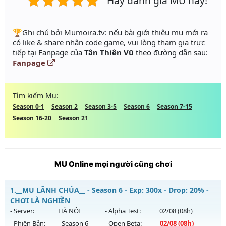
Hãy đánh giá MU này!
️🏆Ghi chú bởi Mumoira.tv: nếu bài giới thiệu mu mới ra
có like & share nhận code game, vui lòng tham gia trực
tiếp tại Fanpage của
Tân Thiên Vũ
theo đường dẫn sau:
Fanpage
Tìm kiếm Mu:
Season 0-1
Season 2
Season 3-5
Season 6
Season 7-15
Season 16-20
Season 21
MU Online mọi người cũng chơi
1.
__MU LÃNH CHÚA__ - Season 6 - Exp: 300x - Drop: 20% -
CHƠI LÀ NGHIỀN
- Server:
HÀ NỘI
- Alpha Test:
02/08
(08h)
- Phiên Bản:
Season 6
- Open Beta:
02/08
(08h)