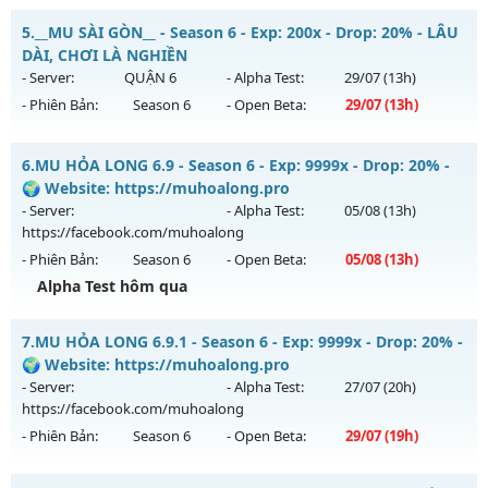
📌Mu Long Kiếm 19:00 - Boss liên tục, event cả ngày, vào là
Antihack: ICMPROTECT ✅ 🔴 ✨ ⚡️
5.
__MU SÀI GÒN__ - Season 6 - Exp: 200x - Drop: 20% - LÂU
mê , Open 19:00 hôm nay
DÀI, CHƠI LÀ NGHIỀN
Mu mới ra tháng 08 2026 - Mở máy chủ
Long Kiếm
vào 19h
- Server:
QUẬN 6
- Alpha Test:
29/07
(13h)
ngày 06/08/2626
- Phiên Bản:
Season 6
- Open Beta:
29/07
(13h)
Exp: 500x - Drop: 25%
__MU SÀI GÒN__ - LÂU DÀI, CHƠI LÀ NGHIỀN
Kiểu reset: Reset In Game
6.
MU HỎA LONG 6.9 - Season 6 - Exp: 9999x - Drop: 20% -
Mu mới ra tháng 07 2026 - Mở máy chủ
QUẬN 6
vào 13h
🌍 Website: https://muhoalong.pro
Thể loại: Mu Nguyên bản Webzen
ngày 29/07/2626
- Server:
- Alpha Test:
05/08
(13h)
Antihack: VIP SHIELD
https://facebook.com/muhoalong
Exp: 200x - Drop: 20%
- Phiên Bản:
Season 6
- Open Beta:
05/08
(13h)
Kiểu reset: Reset In Game
Alpha Test hôm qua
Thể loại: Mu Nguyên bản Webzen
MU HỎA LONG 6.9 - 🌍 Website: https://muhoalong.pro
Antihack: AntiShark
7.
MU HỎA LONG 6.9.1 - Season 6 - Exp: 9999x - Drop: 20% -
Mu mới ra tháng 08 2026 - Mở máy chủ
🌍 Website: https://muhoalong.pro
https://facebook.com/muhoalong
vào 13h ngày
- Server:
- Alpha Test:
27/07
(20h)
05/08/2626
https://facebook.com/muhoalong
- Phiên Bản:
Season 6
- Open Beta:
29/07
(19h)
Exp: 9999x - Drop: 20%
Kiểu reset: Non Reset
MU HỎA LONG 6.9.1 - 🌍 Website: https://muhoalong.pro