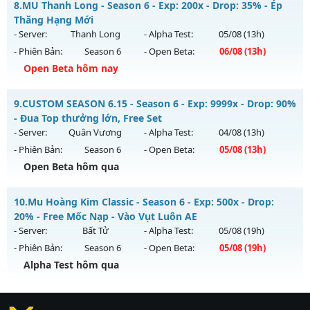
8.
MU Thanh Long - Season 6 - Exp: 200x - Drop: 35% - Ép
Thể loại: Mu Nguyên bản Webzen
Mu mới ra tháng 07 2026 - Mở máy chủ
Thăng Hạng Mới
Antihack: XShield
https://facebook.com/muhoalong
vào 19h ngày
- Server:
Thanh Long
- Alpha Test:
05/08
(13h)
29/07/2626
- Phiên Bản:
Season 6
- Open Beta:
06/08
(13h)
Exp: 9999x - Drop: 20%
Open Beta hôm nay
Kiểu reset: Non Reset
MU Thanh Long - Ép Thăng Hạng Mới
9.
CUSTOM SEASON 6.15 - Season 6 - Exp: 9999x - Drop: 90%
Thể loại: Mu Nguyên bản Webzen
Mu mới ra tháng 08 2026 - Mở máy chủ
Thanh Long
vào
- Đua Top thưởng lớn, Free Set
Antihack: Xshiel
13h ngày 06/08/2626
- Server:
Quân Vương
- Alpha Test:
04/08
(13h)
- Phiên Bản:
Season 6
- Open Beta:
05/08
(13h)
Exp: 200x - Drop: 35%
Open Beta hôm qua
Kiểu reset: Reset In Game
Thể loại: Mu Custom thêm đồ mới
CUSTOM SEASON 6.15 - Đua Top thưởng lớn, Free Set
10.
Mu Hoàng Kim Classic - Season 6 - Exp: 500x - Drop:
Antihack: CheatGuard
Mu mới ra tháng 08 2026 - Mở máy chủ
Quân Vương
vào
20% - Free Mốc Nạp - Vào Vụt Luôn AE
13h ngày 05/08/2626
- Server:
Bất Tử
- Alpha Test:
05/08
(19h)
- Phiên Bản:
Season 6
- Open Beta:
05/08
(19h)
Exp: 9999x - Drop: 90%
Alpha Test hôm qua
Kiểu reset: Reset In Game
Thể loại: Mu Bán Đồ Full Trong Shop
Mu Hoàng Kim Classic - Free Mốc Nạp - Vào Vụt Luôn AE