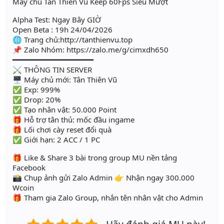
Máy chủ Tân Thiên Vũ Keep 60Fps Siêu Mượt
Alpha Test: Ngay Bây GIỜ
Open Beta : 19h 24/04/2026
🌐 Trang chủ:http://tanthienvu.top
📌 Zalo Nhóm: https://zalo.me/g/cimxdh650
━━━━━━━━━━━━━━━━━━
⚔️ THÔNG TIN SERVER
🖥 Máy chủ mới: Tân Thiên Vũ
✅ Exp: 999%
✅ Drop: 20%
✅ Tạo nhân vật: 50.000 Point
🎁 Hỗ trợ tân thủ: mốc đầu ingame
🎁 Lối chơi cày reset đổi quà
✅ Giới hạn: 2 ACC / 1 PC
🎁 Like & Share 3 bài trong group MU nền tảng
Facebook
📸 Chụp ảnh gửi Zalo Admin 👉 Nhận ngay 300.000
Wcoin
🎁 Tham gia Zalo Group, nhắn tên nhân vật cho Admin