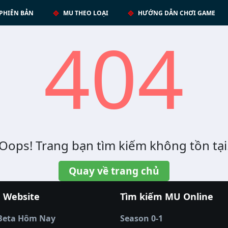
PHIÊN BẢN
MU THEO LOẠI
HƯỚNG DẪN CHƠI GAME
404
Oops! Trang bạn tìm kiếm không tồn tại
Quay về trang chủ
 Website
Tìm kiếm MU Online
cá đổi thưởng
|
Xôi Lạc TV
|
789club
|
789club
á banh Thapcamtv
|
RR88
|
xem bóng đá
|
xem b
Beta Hôm Nay
Season 0-1
 bóng đá trực tiếp
|
colatv trực tiếp bóng đá
|
cola