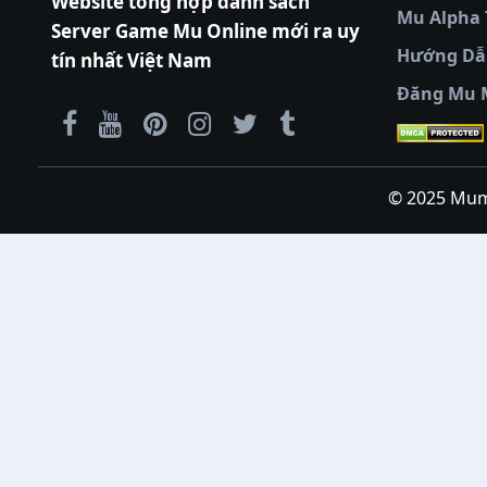
Website tổng hợp danh sách
tv
|
thapcam
|
xem bóng đá luongsontv
Mu Alpha 
Server Game Mu Online mới ra uy
cakhiatv
|
kèo nhà cái
|
qh88
|
Ok9
|
n
Hướng Dẫ
tín nhất Việt Nam
online
|
sunwin
|
hitclub
|
b52club
|
i
Đăng Mu M
cái
|
nowgoal
|
1gom
|
net88
|
max88
đĩa
|
bắn cá đổi thưởng
|
https://bongdalu.
fly88
|
new88
|
https://keonhacai.claims/
đá
|
NEW88
|
socolive
© 2025 Mumo
tv
|
hitclub
|
ok9
|
Hitclub
|
Vic88
|
win
|
Xoilac
|
open 88
|
open 88
|
sun 
ma keo nha cai
|
8xbet
|
MB66
|
ty le ca 
tín
|
go88
|
https://ok88vin.com/
|
789BE
thức
|
luck8
|
https://ko66.trade/
|
https
bóng đá Socolive
|
Hitclub
|
GO88
|
GG88
club
|
b52 club
|
789club
|
b52
|
trực t
88
|
hb88
|
sunwin
|
90phut tv
|
Xoilac
88
|
gavangtv
|
gavang
|
Xoso66
|
77b
đổi
thưởng
|
Cakhiatv
|
sunwin
|
rikvip
|