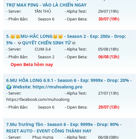
Thể loại: Mu Bán Đồ Full Trong Shop
Mu mới ra tháng 08 2026 - Mở máy chủ
Hoàng Kim
vào 19h
TRỢ MAX PING - VÀO LÀ CHIẾN NGAY
Antihack: Phoenix 2026
ngày 04/08/2626
- Server:
TÂN THỦ
- Alpha Test:
29/07
(19h)
- Phiên Bản:
Season 6
- Open Beta:
30/07
(19h)
Exp: 500x - Drop: 30%
Kiểu reset: Reset In Game
MU-GIAITRI.NET - HỖ TRỢ MAX PING - VÀO LÀ CHIẾN NGAY
5.
👑👑MU-HẮC LONG👑👑 - Season 2 - Exp: 200x - Drop:
Thể loại: Mu Nguyên bản Webzen
Mu mới ra tháng 07 2026 - Mở máy chủ
TÂN THỦ
vào 19h
5% - 💀QUYẾT CHIẾN SINH TỬ💀
Antihack: Anti Vip bắt hack tuyệt đối
ngày 30/07/2626
- Server:
CUM-3.4
- Alpha Test:
05/08
(18h)
- Phiên Bản:
Season 2
- Open Beta:
06/08
(13h)
Exp: 500x - Drop: 20%
Open Beta hôm nay
Kiểu reset: Reset In Game
Thể loại: Mu Nguyên bản Webzen
👑👑MU-HẮC LONG👑👑 - 💀QUYẾT CHIẾN SINH TỬ💀
6.
MU HỎA LONG 6.9.1 - Season 6 - Exp: 9999x - Drop: 20% -
Antihack: FPS 60 - CHỐNG HACK 100%
Mu mới ra tháng 08 2026 - Mở máy chủ
CUM-3.4
vào 13h
🌍 Website: https://muhoalong.pro
ngày 06/08/2626
- Server:
- Alpha Test:
27/07
(13h)
https://facebook.com/muhoalong
Exp: 200x - Drop: 5%
- Phiên Bản:
Season 6
- Open Beta:
29/07
(13h)
Kiểu reset: Reset In Game
Thể loại: Mu Nguyên bản Webzen
MU HỎA LONG 6.9.1 - 🌍 Website: https://muhoalong.pro
7.
Mu Trường Tồn - Season 6 - Exp: 9999x - Drop: 90% -
Antihack: Sharkguard
Mu mới ra tháng 07 2026 - Mở máy chủ
RESET AUTO - EVENT CÔNG THÀNH HAY
https://facebook.com/muhoalong
vào 13h ngày
- Server:
Phục Hưng
- Alpha Test:
06/08
(08h)