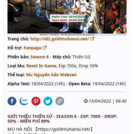
Trang chủ:
http://id2.goldmuhanoi.net/
Hỗ trợ:
Fanpage
Phiên bản:
Season 6
-
Máy chủ:
Thiên Sứ
Loại Mu:
Reset In Game
, Exp 700x, Drop 50%
Thể loại:
Mu Nguyên bản Webzen
Alpha Test:
18/04/2022 (14h) -
Open Beta:
19/04/2022 (14h)
15/04/2022 | 06:40
GIỚI THIỆU THIÊN SỨ - SEASON 6 - EXP: 700X - DROP:
50% - MIỄN PHÍ 99%
MU HÀ NỘI 【https://goldmuhanoi.net/】