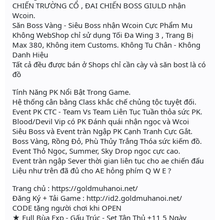
CHIẾN TRƯỜNG CỔ , ĐAI CHIẾN BOSS GIULD nhận
Wcoin.
Săn Boss Vàng - Siêu Boss nhận Wcoin Cực Phẩm Mu
Không WebShop chỉ sử dụng Tối Đa Wing 3 , Trang Bị
Max 380, Không item Customs. Không Tu Chân - Không
Danh Hiệu
Tất cả đều được bán ở Shops chỉ cần cày và săn bost là có
đồ
Tính Năng PK Nổi Bật Trong Game.
Hệ thống cân bằng Class khắc chế chủng tộc tuyệt đối.
Event PK CTC - Team Vs Team Liên Tục Tuần thỏa sức PK.
Blood/Devil Vip có PK Đánh quái nhận ngọc và Wcoi
Siêu Boss và Event tràn Ngập PK Cạnh Tranh Cực Gắt.
Boss Vàng, Rồng Đỏ, Phù Thủy Trắng Thóa sức kiếm đồ.
Event Thỏ Ngọc, Summer, Sky Drop ngọc cực cao.
Event tràn ngập Sever thời gian liên tục cho ae chiến đấu
Liệu như trên đã đủ cho AE hỏng phím Q W E ?
Trang chủ : https://goldmuhanoi.net/
Đăng Ký + Tải Game : http://id2.goldmuhanoi.net/
CODE tặng người chơi khi OPEN
★ Full Bùa Exp - Gấu Trúc - Set Tân Thủ +11 5 Ngày