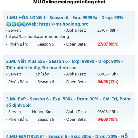
MU Online mọi người cũng chơi
1.
MU HỎA LONG 1 - Season 6 - Exp: 99999x - Drop: 99% -
🌍🌍🌍🌍Web: https://muhoalong.pro
- Server:
- Alpha Test:
25/07
(09h)
https://facebook.com/muhoalong
- Phiên Bản:
Season 6
- Open Beta:
27/07
(09h)
MU HỎA LONG 1 - 🌍🌍🌍🌍Web: https://muhoalong.pro
2.
Mu Viêt Plus SS6 - Season 6 - Exp: 9999x - Drop: 90% -
Mu mới ra tháng 07 2026 - Mở máy chủ
Tiêu phí tích lũy, Đồ họa đỉnh cao
https://facebook.com/muhoalong
vào 09h ngày
- Server:
Chí Tôn
- Alpha Test:
03/08
(13h)
27/07/2626
- Phiên Bản:
Season 6
- Open Beta:
04/08
(13h)
Exp: 99999x - Drop: 99%
Mu Viêt Plus SS6 - Tiêu phí tích lũy, Đồ họa đỉnh cao
Kiểu reset: Non Reset
3.
Mu PvP - Season 6 - Exp: 500x - Drop: 30% - Giải Trí, Point
Mu mới ra tháng 08 2026 - Mở máy chủ
Chí Tôn
vào 13h
cố định 55k
Thể loại: Mu Nguyên bản Webzen
ngày 04/08/2626
- Server:
Hoàng Kim
- Alpha Test:
03/08
(13h)
Antihack: XShield
- Phiên Bản:
Season 6
- Open Beta:
04/08
(19h)
Exp: 9999x - Drop: 90%
Kiểu reset: Reset In Game
Mu PvP - Giải Trí, Point cố định 55k
4.
MU-GIAITRI.NET - Season 6 - Exp: 500x - Drop: 20% - HỖ