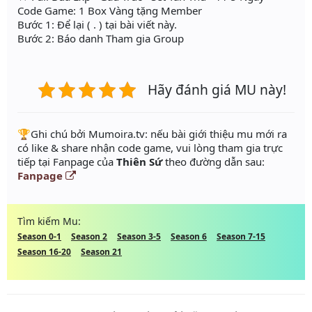
Code Game: 1 Box Vàng tặng Member
Bước 1: Để lại ( . ) tại bài viết này.
Bước 2: Báo danh Tham gia Group
Hãy đánh giá MU này!
️🏆Ghi chú bởi Mumoira.tv: nếu bài giới thiệu mu mới ra
có like & share nhận code game, vui lòng tham gia trực
tiếp tại Fanpage của
Thiên Sứ
theo đường dẫn sau:
Fanpage
Tìm kiếm Mu:
Season 0-1
Season 2
Season 3-5
Season 6
Season 7-15
Season 16-20
Season 21