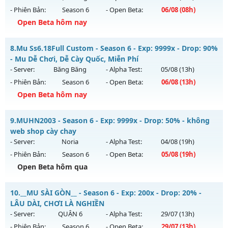
29/07/2626
- Phiên Bản:
Season 6
- Open Beta:
06/08
(08h)
Exp: 9999x - Drop: 20%
Open Beta hôm nay
Kiểu reset: Non Reset
Mu Trường Tồn - RESET AUTO - EVENT CÔNG THÀNH HAY
8.
Mu Ss6.18Full Custom - Season 6 - Exp: 9999x - Drop: 90%
Thể loại: Mu Nguyên bản Webzen
Mu mới ra tháng 08 2026 - Mở máy chủ
Phục Hưng
vào 08h
- Mu Dễ Chơi, Dễ Cày Quốc, Miễn Phí
Antihack: Xshiel
ngày 06/08/2626
- Server:
Băng Băng
- Alpha Test:
05/08
(13h)
- Phiên Bản:
Season 6
- Open Beta:
06/08
(13h)
Exp: 9999x - Drop: 90%
Open Beta hôm nay
Kiểu reset: Reset In Game
Thể loại: Mu Nguyên bản Webzen
Mu Ss6.18Full Custom - Mu Dễ Chơi, Dễ Cày Quốc, Miễn Phí
9.
MUHN2003 - Season 6 - Exp: 9999x - Drop: 50% - không
Antihack: ICMPROTECT ✅ 🔴 ✨ ⚡️
Mu mới ra tháng 08 2026 - Mở máy chủ
Băng Băng
vào 13h
web shop cày chay
ngày 06/08/2626
- Server:
Noria
- Alpha Test:
04/08
(19h)
- Phiên Bản:
Season 6
- Open Beta:
05/08
(19h)
Exp: 9999x - Drop: 90%
Open Beta hôm qua
Kiểu reset: Reset In Game
Thể loại: Mu Custom thêm đồ mới
MUHN2003 - không web shop cày chay
10.
__MU SÀI GÒN__ - Season 6 - Exp: 200x - Drop: 20% -
Antihack: Gold dragon
Mu mới ra tháng 08 2026 - Mở máy chủ
Noria
vào 19h ngày
LÂU DÀI, CHƠI LÀ NGHIỀN
05/08/2626
- Server:
QUẬN 6
- Alpha Test:
29/07
(13h)
- Phiên Bản:
Season 6
- Open Beta:
29/07
(13h)