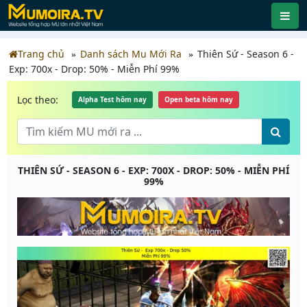
Trang chủ
Danh sách Mu Mới Ra
Thiên Sứ - Season 6 -
Exp: 700x - Drop: 50% - Miễn Phí 99%
Lọc theo:
Alpha Test hôm nay
Open beta hôm nay
THIÊN SỨ - SEASON 6 - EXP: 700X - DROP: 50% - MIỄN PHÍ
99%