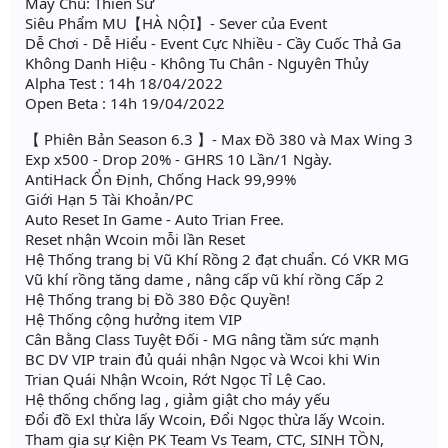
Máy Chủ: Thiên Sứ
Siêu Phẩm MU【HÀ NỘI】- Sever của Event
Dễ Chơi - Dễ Hiểu - Event Cực Nhiều - Cầy Cuốc Thả Ga
Không Danh Hiệu - Không Tu Chân - Nguyên Thủy
Alpha Test : 14h 18/04/2022
Open Beta : 14h 19/04/2022
【 Phiên Bản Season 6.3 】- Max Đồ 380 và Max Wing 3
Exp x500 - Drop 20% - GHRS 10 Lần/1 Ngày.
AntiHack Ổn Định, Chống Hack 99,99%
Giới Hạn 5 Tài Khoản/PC
Auto Reset In Game - Auto Trian Free.
Reset nhận Wcoin mỗi lần Reset
Hệ Thống trang bị Vũ Khí Rồng 2 đạt chuẩn. Có VKR MG
Vũ khí rồng tăng dame , nâng cấp vũ khí rồng Cấp 2
Hệ Thống trang bị Đồ 380 Độc Quyền!
Hệ Thống cộng hưởng item VIP
Cân Bằng Class Tuyệt Đối - MG nâng tầm sức mạnh
BC DV VIP train đủ quái nhận Ngọc và Wcoi khi Win
Trian Quái Nhận Wcoin, Rớt Ngọc Tỉ Lệ Cao.
Hệ thống chống lag , giảm giật cho máy yếu
Đổi đồ Exl thừa lấy Wcoin, Đổi Ngọc thừa lấy Wcoin.
Tham gia sự Kiện PK Team Vs Team, CTC, SINH TỒN,