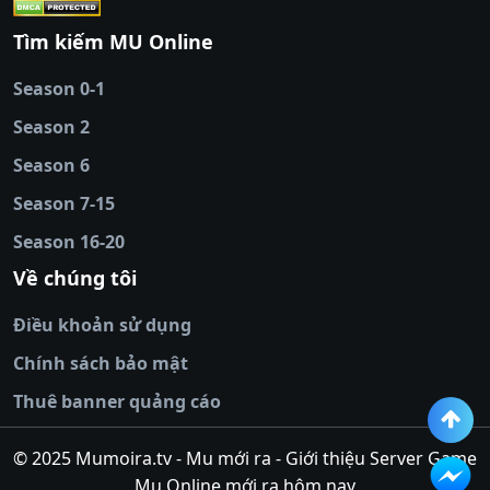
cái
|
qh88
|
Ok9
|
nhatvip
|
socolive
|
Ku
88
|
tài xỉu
Tìm kiếm MU Online
online
|
sunwin
|
hitclub
|
b52club
|
iwin
cái uy tín
|
kèo nhà
Season 0-1
cái
|
nowgoal
|
1gom
|
net88
|
max88
|
Season 2
đĩa
|
bắn cá đổi
thưởng
Season 6
|
https://bongdalu.ceo
|
trang chủ
fly88
|
new88
|
https://keonhacai.claims/
|
ht
Season 7-15
bóng đá
|
NEW88
|
socolive
Season 16-20
tv
|
hitclub
|
ok9
|
Hitclub
|
Vic88
|
Red8
win
|
Xoilac
|
open 88
|
open 88
|
sun
Về chúng tôi
win
|
hit club
|
Kingfun
|
game bài đổi
Điều khoản sử dụng
thưởng
|
rik vip
|
game bắn cá đổi
thưởng
|
giai ma keo nha
Chính sách bảo mật
cai
|
8xbet
|
MB66
|
ty le ca
Thuê banner quảng cáo
cuoc
|
https://lv88.space/
|
NK88
|
tài xỉu
online
|
tài xỉu online
|
hit club
|
top nhà
© 2025 Mumoira.tv - Mu mới ra - Giới thiệu Server Game
cái uy
Mu Online mới ra hôm nay