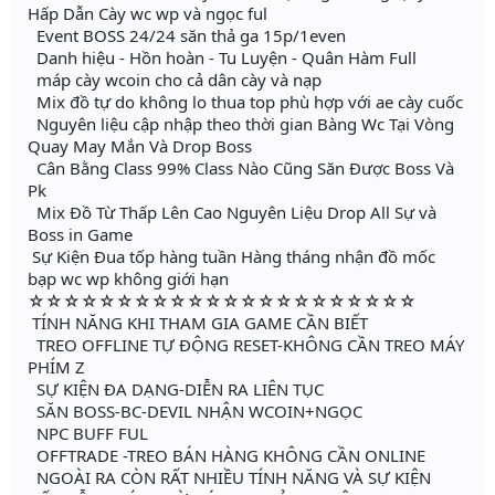
Hấp Dẫn Cày wc wp và ngọc ful
Event BOSS 24/24 săn thả ga 15p/1even
Danh hiệu - Hồn hoàn - Tu Luyện - Quân Hàm Full
máp cày wcoin cho cả dân cày và nạp
Mix đồ tự do không lo thua top phù hợp với ae cày cuốc
Nguyên liệu cập nhập theo thời gian Bàng Wc Tại Vòng
Quay May Mắn Và Drop Boss
Cân Bằng Class 99% Class Nào Cũng Săn Được Boss Và
Pk
Mix Đồ Từ Thấp Lên Cao Nguyên Liệu Drop All Sự và
Boss in Game
Sự Kiện Đua tốp hàng tuần Hàng tháng nhận đồ mốc
bạp wc wp không giới hạn
☆☆☆☆☆☆☆☆☆☆☆☆☆☆☆☆☆☆☆☆☆☆
TÍNH NĂNG KHI THAM GIA GAME CẦN BIẾT
TREO OFFLINE TỰ ĐỘNG RESET-KHÔNG CẦN TREO MÁY
PHÍM Z
SỰ KIỆN ĐA DẠNG-DIỄN RA LIÊN TỤC
SĂN BOSS-BC-DEVIL NHẬN WCOIN+NGỌC
NPC BUFF FUL
OFFTRADE -TREO BÁN HÀNG KHÔNG CẦN ONLINE
NGOÀI RA CÒN RẤT NHIỀU TÍNH NĂNG VÀ SỰ KIỆN