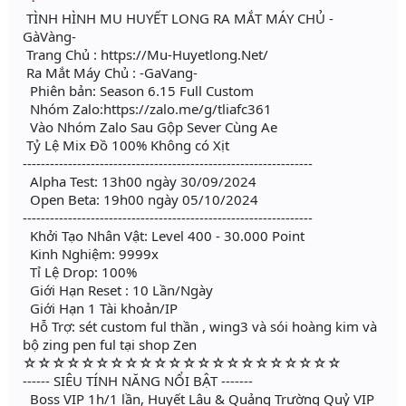
TÌNH HÌNH MU HUYẾT LONG RA MẮT MÁY CHỦ -
GàVàng-
Trang Chủ : https://Mu-Huyetlong.Net/
Ra Mắt Máy Chủ : -GaVang-
Phiên bản: Season 6.15 Full Custom
Nhóm Zalo:https://zalo.me/g/tliafc361
Vào Nhóm Zalo Sau Gộp Sever Cùng Ae
Tỷ Lệ Mix Đồ 100% Không có Xịt
----------------------------------------------------------------
Alpha Test: 13h00 ngày 30/09/2024
Open Beta: 19h00 ngày 05/10/2024
----------------------------------------------------------------
Khởi Tạo Nhân Vật: Level 400 - 30.000 Point
Kinh Nghiệm: 9999x
Tỉ Lệ Drop: 100%
Giới Hạn Reset : 10 Lần/Ngày
Giới Hạn 1 Tài khoản/IP
Hỗ Trợ: sét custom ful thần , wing3 và sói hoàng kim và
bộ zing pen ful tại shop Zen
☆☆☆☆☆☆☆☆☆☆☆☆☆☆☆☆☆☆☆☆☆☆
------ SIÊU TÍNH NĂNG NỔI BẬT -------
Boss VIP 1h/1 lần, Huyết Lâu & Quảng Trường Quỷ VIP