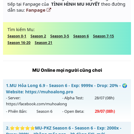
tiếp tại Fanpage của
TÌNH HÌNH MU HUYẾT
theo đường
dẫn sau:
Fanpage
Tìm kiếm Mu:
Season 0-1
Season 2
Season 3-5
Season 6
Season 7-15
Season 16-20
Season 21
MU Online mọi người cũng chơi
1.
MU Hỏa Long 6.9 - Season 6 - Exp: 9999x - Drop: 20% - 🌍
Website: https://muhoalong.pro
- Server:
- Alpha Test:
28/07
(08h)
https://facebook.com/muhoalong
- Phiên Bản:
Season 6
- Open Beta:
29/07
(08h)
MU Hỏa Long 6.9 - 🌍 Website: https://muhoalong.pro
2.
⭐⭐⭐⭐⭐MU-PKZ Season 6 - Season 6 - Exp: 2000x -
Mu mới ra tháng 07 2026 - Mở máy chủ