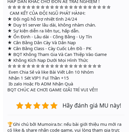
HẤP DẪN KHÁC CHỜ ĐÓN AE TRẢI NGHIỆM !
☆☆☆☆☆☆☆☆☆☆☆☆☆☆☆☆☆☆☆☆☆☆
CAM KẾT CỦA ĐỘI NGŨ PHÁT HÀNH:
★ Đội ngũ hỗ trợ nhiệt tình 24/24
★ Duy trì server lâu dài, không nhàm chán.
★ Sự kiện diễn ra liên tục, hấp dẫn.
★ Ổn Định - Lâu dài - Công Bằng - Uy Tín
★ Cân Bằng Dân Cày Và Dân Nạp
★ Cân Bằng Class - Cày Cuốc Lên Đồ - PK
★ BQT Không Tham Gia Và Can Thiệp Vào Game
★ Không Kích Nạp Dưới Mọi Hình Thức
☆☆☆☆☆☆☆☆☆☆☆☆☆☆☆☆☆☆☆☆
Even Chia Sẻ và like Bài Viết Lên 10 Nhóm
Nhận 1 Sét VIP1 Ful Thần +15
Ib zalo Hoặc Fb ADM Nhận Quà
BQT CHÚC AE CHƠI GAME GIẢI TRÍ VUI VẺ!!!
Hãy đánh giá MU này!
️🏆Ghi chú bởi Mumoira.tv: nếu bài giới thiệu mu mới ra
có like & share nhận code game, vui lòng tham gia trực