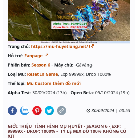
Trang chủ:
https://mu-huyetlong.net/
Hỗ trợ:
Fanpage
Phiên bản:
Season 6
-
Máy chủ:
-GàVàng-
Loại Mu:
Reset In Game
, Exp 99999x, Drop 1000%
Thể loại:
Mu Custom thêm đồ mới
Alpha Test:
30/09/2024 (13h) -
Open Beta:
05/10/2024 (19h)
30/09/2024 | 00:53
GIỚI THIỆU TÌNH HÌNH MU HUYẾT - SEASON 6 - EXP:
99999X - DROP: 1000% - TỶ LỆ MIX ĐỒ 100% KHÔNG CÓ
XỊT