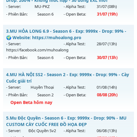
Drop: 200% - Không mốc nạp - 30 dòng EXL mới
https://facebook.com/muhoalong
vào 08h ngày
- Server:
MU-PKZ
- Alpha Test:
31/07
(08h)
29/07/2626
- Phiên Bản:
Season 6
- Open Beta:
31/07
(19h)
Exp: 9999x - Drop: 20%
⭐⭐⭐⭐⭐MU-PKZ Season 6 - Không mốc nạp - 30 dòng
Kiểu reset: Non Reset
3.
MU HỎA LONG 6.9 - Season 6 - Exp: 9999x - Drop: 99% -
EXL mới
🌍 Website: https://muhoalong.pro
Thể loại: Mu Nguyên bản Webzen
Mu mới ra tháng 07 2026 - Mở máy chủ
MU-PKZ
vào 19h
- Server:
- Alpha Test:
28/07
(13h)
Antihack: XShield
ngày 31/07/2626
https://facebook.com/muhoalong
- Phiên Bản:
Season 6
- Open Beta:
30/07
(13h)
Exp: 2000x - Drop: 200%
Kiểu reset: Reset In Game
MU HỎA LONG 6.9 - 🌍 Website: https://muhoalong.pro
4.
MU HÀ NỘI SS2 - Season 2 - Exp: 9999x - Drop: 99% - Cày
Thể loại: Mu Nguyên bản Webzen
Mu mới ra tháng 07 2026 - Mở máy chủ
Cuốc giải trí
Antihack: SuperAnti
https://facebook.com/muhoalong
vào 13h ngày
- Server:
Huyền Thoại
- Alpha Test:
01/08
(14h)
30/07/2626
- Phiên Bản:
Season 2
- Open Beta:
08/08
(20h)
Exp: 9999x - Drop: 99%
Open Beta hôm nay
Kiểu reset: Non Reset
MU HÀ NỘI SS2 - Cày Cuốc giải trí
5.
Mu Độc Quyền - Season 6 - Exp: 9999x - Drop: 90% - MU
Thể loại: Mu Nguyên bản Webzen
Mu mới ra tháng 08 2026 - Mở máy chủ
Huyền Thoại
vào
CUSTOM CÀY CUỐC FREE ĐỒ HỌA ĐẸP
Antihack: Xshiel
20h ngày 08/08/2626
- Server:
Độc Quyền Sv2
- Alpha Test:
06/08
(13h)