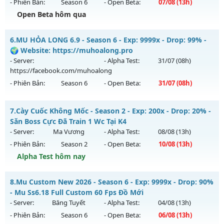
- Phiên Bản:
Season 6
- Open Beta:
07/08
(13h)
Exp: 9999x - Drop: 99%
Open Beta hôm qua
Kiểu reset: Reset In Game
Thể loại: Mu Nguyên bản Webzen
Mu Độc Quyền - MU CUSTOM CÀY CUỐC FREE ĐỒ HỌA ĐẸP
6.
MU HỎA LONG 6.9 - Season 6 - Exp: 9999x - Drop: 99% -
Antihack: ugk
Mu mới ra tháng 08 2026 - Mở máy chủ
Độc Quyền Sv2
vào
🌍 Website: https://muhoalong.pro
13h ngày 07/08/2626
- Server:
- Alpha Test:
31/07
(08h)
https://facebook.com/muhoalong
Exp: 9999x - Drop: 90%
- Phiên Bản:
Season 6
- Open Beta:
31/07
(08h)
Kiểu reset: Reset In Game
Thể loại: Mu Custom thêm đồ mới
MU HỎA LONG 6.9 - 🌍 Website: https://muhoalong.pro
7.
Cày Cuốc Không Mốc - Season 2 - Exp: 200x - Drop: 20% -
Antihack: SharkGaurd
Mu mới ra tháng 07 2026 - Mở máy chủ
Săn Boss Cực Đã Train 1 Wc Tại K4
https://facebook.com/muhoalong
vào 08h ngày
- Server:
Ma Vương
- Alpha Test:
08/08
(13h)
31/07/2626
- Phiên Bản:
Season 2
- Open Beta:
10/08
(13h)
Exp: 9999x - Drop: 99%
Alpha Test hôm nay
Kiểu reset: Non Reset
Cày Cuốc Không Mốc - Săn Boss Cực Đã Train 1 Wc Tại K4
8.
Mu Custom New 2026 - Season 6 - Exp: 9999x - Drop: 90%
Thể loại: Mu Nguyên bản Webzen
Mu mới ra tháng 08 2026 - Mở máy chủ
Ma Vương
vào 13h
- Mu Ss6.18 Full Custom 60 Fps Đồ Mới
Antihack: Xshiel
ngày 10/08/2626
- Server:
Băng Tuyết
- Alpha Test:
04/08
(13h)
- Phiên Bản:
Season 6
- Open Beta:
06/08
(13h)
Exp: 200x - Drop: 20%