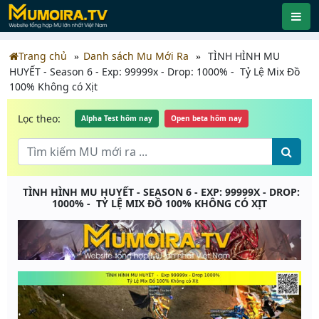
Trang chủ
Danh sách Mu Mới Ra
TÌNH HÌNH MU
HUYẾT - Season 6 - Exp: 99999x - Drop: 1000% - Tỷ Lệ Mix Đồ
100% Không có Xịt
Lọc theo:
Alpha Test hôm nay
Open beta hôm nay
TÌNH HÌNH MU HUYẾT - SEASON 6 - EXP: 99999X - DROP:
1000% - TỶ LỆ MIX ĐỒ 100% KHÔNG CÓ XỊT