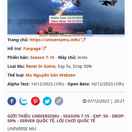
Trang chủ:
https://universemu.info/
Hỗ trợ:
Fanpage
Phiên bản:
Season 7-15
-
Máy chủ:
Aries
Loại Mu:
Reset In Game
, Exp 5x, Drop 50%
Thể loại:
Mu Nguyên bản Webzen
Alpha Test:
14/12/2023 (10h) -
Open Beta:
16/12/2023 (10h)
07/12/2023 | 20:21
GIỚI THIỆU UNIVERSEMU - SEASON 7-15 - EXP: 5X - DROP:
50% - SERVER QUỐC TẾ, LỐI CHƠI QUỐC TẾ
UNIVERSE MU