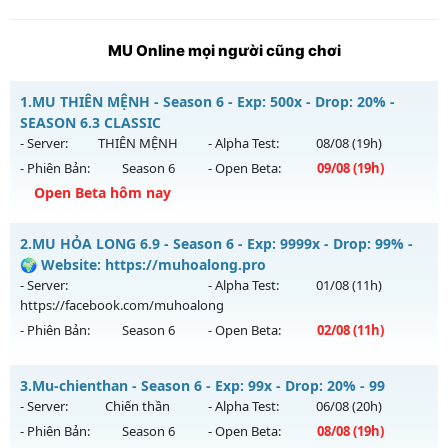
MU Online mọi người cũng chơi
1.
MU THIÊN MỆNH - Season 6 - Exp: 500x - Drop: 20% -
SEASON 6.3 CLASSIC
- Server:
THIÊN MỆNH
- Alpha Test:
08/08
(19h)
- Phiên Bản:
Season 6
- Open Beta:
09/08
(19h)
Open Beta hôm nay
MU THIÊN MỆNH - SEASON 6.3 CLASSIC
2.
MU HỎA LONG 6.9 - Season 6 - Exp: 9999x - Drop: 99% -
Mu mới ra tháng 08 2026 - Mở máy chủ
THIÊN MỆNH
vào
🌍 Website: https://muhoalong.pro
19h ngày 09/08/2626
- Server:
- Alpha Test:
01/08
(11h)
https://facebook.com/muhoalong
Exp: 500x - Drop: 20%
- Phiên Bản:
Season 6
- Open Beta:
02/08
(11h)
Kiểu reset: Reset In Game
Thể loại: Mu Nguyên bản Webzen
MU HỎA LONG 6.9 - 🌍 Website: https://muhoalong.pro
3.
Mu-chienthan - Season 6 - Exp: 99x - Drop: 20% - 99
Antihack: Antihack chạy bằng cơm
Mu mới ra tháng 08 2026 - Mở máy chủ
- Server:
Chiến thần
- Alpha Test:
06/08
(20h)
https://facebook.com/muhoalong
vào 11h ngày
- Phiên Bản:
Season 6
- Open Beta:
08/08
(19h)
02/08/2626