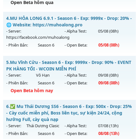
Open Beta hôm qua
Exp: 9999x - Drop: 99%
Mu-chienthan - 99
Kiểu reset: Non Reset
4.
MU HỎA LONG 6.9.1 - Season 6 - Exp: 9999x - Drop: 20% -
Mu mới ra tháng 08 2026 - Mở máy chủ
Chiến thần
vào 19h
🌐 Website: https://muhoalong.pro
Thể loại: Mu Nguyên bản Webzen
ngày 08/08/2626
- Server:
- Alpha Test:
05/08
(08h)
Antihack: XShield
https://facebook.com/muhoalong
Exp: 99x - Drop: 20%
- Phiên Bản:
Season 6
- Open Beta:
05/08
(08h)
Kiểu reset: Reset In Game
Thể loại: Mu Nguyên bản Webzen
MU HỎA LONG 6.9.1 - 🌐 Website: https://muhoalong.pro
5.
Mu Vĩnh Cửu - Season 6 - Exp: 9999x - Drop: 90% - EVENT
Antihack: Anti 8x
Mu mới ra tháng 08 2026 - Mở máy chủ
PK HÀNG TỐI - WCOIN MIỄN PHÍ
https://facebook.com/muhoalong
vào 08h ngày
- Server:
Vô Hạn
- Alpha Test:
09/08
(08h)
05/08/2626
- Phiên Bản:
Season 6
- Open Beta:
09/08
(08h)
Exp: 9999x - Drop: 20%
Open Beta hôm nay
Kiểu reset: Non Reset
Mu Vĩnh Cửu - EVENT PK HÀNG TỐI - WCOIN MIỄN PHÍ
6.
✅ Mu Thái Dương SS6 - Season 6 - Exp: 500x - Drop: 25%
Thể loại: Mu Nguyên bản Webzen
Mu mới ra tháng 08 2026 - Mở máy chủ
Vô Hạn
vào 08h
- Cày cuốc miễn phí, Boss liên tục, sự kiện 24/24, cộng
Antihack: XShield
ngày 09/08/2626
hưởng Full, cày quà nạp
- Server:
Thái Dương Clasic
- Alpha Test:
07/08
(13h)
Exp: 9999x - Drop: 90%
- Phiên Bản:
Season 6
- Open Beta:
08/08
(13h)
Kiểu reset: Reset In Game