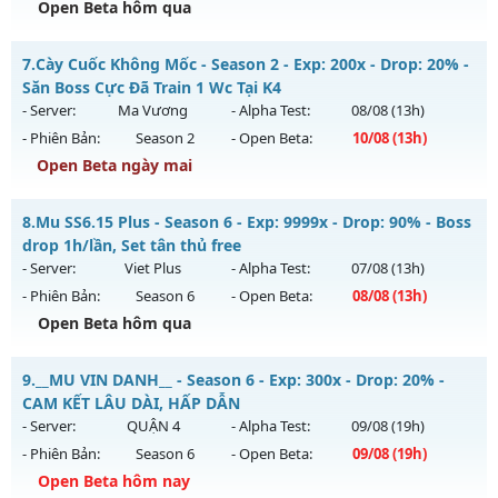
Open Beta hôm qua
Thể loại: Mu Nguyên bản Webzen
✅ Mu Thái Dương SS6 - Cày cuốc miễn phí, Boss liên tục,
Antihack: ICMPROTECT ✅ 🔴 ✨ ⚡️
7.
Cày Cuốc Không Mốc - Season 2 - Exp: 200x - Drop: 20% -
sự kiện 24/24, cộng hưởng Full, cày quà nạp
Săn Boss Cực Đã Train 1 Wc Tại K4
Mu mới ra tháng 08 2026 - Mở máy chủ
Thái Dương Clasic
- Server:
Ma Vương
- Alpha Test:
08/08
(13h)
vào 13h ngày 08/08/2626
- Phiên Bản:
Season 2
- Open Beta:
10/08
(13h)
Exp: 500x - Drop: 25%
Open Beta ngày mai
Kiểu reset: Reset In Game
Cày Cuốc Không Mốc - Săn Boss Cực Đã Train 1 Wc Tại K4
8.
Mu SS6.15 Plus - Season 6 - Exp: 9999x - Drop: 90% - Boss
Thể loại: Mu Nguyên bản Webzen
Mu mới ra tháng 08 2026 - Mở máy chủ
Ma Vương
vào 13h
drop 1h/lần, Set tân thủ free
Antihack: VIP SHIELD
ngày 10/08/2626
- Server:
Viet Plus
- Alpha Test:
07/08
(13h)
- Phiên Bản:
Season 6
- Open Beta:
08/08
(13h)
Exp: 200x - Drop: 20%
Open Beta hôm qua
Kiểu reset: Reset In Game
Thể loại: Mu Nguyên bản Webzen
Mu SS6.15 Plus - Boss drop 1h/lần, Set tân thủ free
9.
__MU VIN DANH__ - Season 6 - Exp: 300x - Drop: 20% -
Antihack: GameGuard
Mu mới ra tháng 08 2026 - Mở máy chủ
Viet Plus
vào 13h
CAM KẾT LÂU DÀI, HẤP DẪN
ngày 08/08/2626
- Server:
QUẬN 4
- Alpha Test:
09/08
(19h)
- Phiên Bản:
Season 6
- Open Beta:
09/08
(19h)
Exp: 9999x - Drop: 90%
Open Beta hôm nay
Kiểu reset: Reset In Game