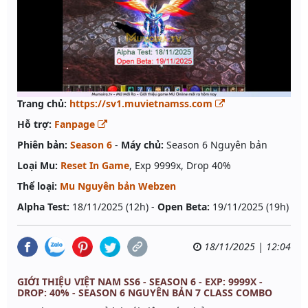
Trang chủ:
https://sv1.muvietnamss.com
Hỗ trợ:
Fanpage
Phiên bản:
Season 6
-
Máy chủ:
Season 6 Nguyên bản
Loại Mu:
Reset In Game
, Exp 9999x, Drop 40%
Thể loại:
Mu Nguyên bản Webzen
Alpha Test:
18/11/2025 (12h) -
Open Beta:
19/11/2025 (19h)
18/11/2025 | 12:04
GIỚI THIỆU VIỆT NAM SS6 - SEASON 6 - EXP: 9999X -
DROP: 40% - SEASON 6 NGUYÊN BẢN 7 CLASS COMBO