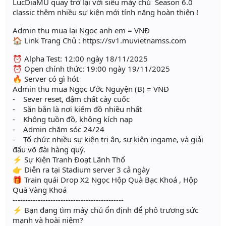
LucDiaMU quay trở lại với siêu máy chủ Season 6.0
classic thêm nhiều sự kiện mới tính năng hoàn thiện !
Admin thu mua lại Ngọc anh em = VNĐ
🏠 Link Trang Chủ : https://sv1.muvietnamss.com
⏰ Alpha Test: 12:00 ngày 18/11/2025
⏰ Open chính thức: 19:00 ngày 19/11/2025
🔥 Server có gì hót
Admin thu mua Ngọc Ước Nguyện (B) = VNĐ
- Sever reset, đậm chất cày cuốc
- Săn bắn là nơi kiếm đồ nhiều nhất
- Không tuồn đồ, không kích nạp
- Admin chăm sóc 24/24
- Tổ chức nhiều sự kiện tri ân, sự kiện ingame, và giải
đấu võ đài hàng quý.
⚡️ Sự Kiện Tranh Đoạt Lãnh Thổ
👉 Diễn ra tại Stadium server 3 cả ngày
🎁 Train quái Drop X2 Ngọc Hộp Quà Bạc Khoá , Hộp
Quà Vàng Khoá
--------------------------------------------
⚡️ Bạn đang tìm máy chủ ổn định để phô trương sức
mạnh và hoài niệm?