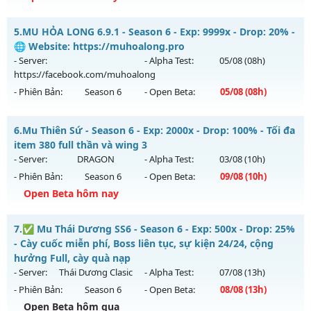
Kiểu reset: Reset In Game
Thể loại: Mu Nguyên bản Webzen
Mu Việt - Chuẩn cày cuốc - Lên đồ cực gắt
5.
MU HỎA LONG 6.9.1 - Season 6 - Exp: 9999x - Drop: 20% -
Antihack: Shark
Mu mới ra tháng 08 2026 - Mở máy chủ
Huyền Thoại
vào
🌐 Website: https://muhoalong.pro
08h ngày 09/08/2626
- Server:
- Alpha Test:
05/08
(08h)
https://facebook.com/muhoalong
Exp: 9999x - Drop: 90%
- Phiên Bản:
Season 6
- Open Beta:
05/08
(08h)
Kiểu reset: Reset In Game
Thể loại: Mu Nguyên bản Webzen
MU HỎA LONG 6.9.1 - 🌐 Website: https://muhoalong.pro
6.
Mu Thiên Sứ - Season 6 - Exp: 2000x - Drop: 100% - Tối đa
Antihack: ICMPROTECT ✅ 🔴 ✨ ⚡️
Mu mới ra tháng 08 2026 - Mở máy chủ
item 380 full thần và wing 3
https://facebook.com/muhoalong
vào 08h ngày
- Server:
DRAGON
- Alpha Test:
03/08
(10h)
05/08/2626
- Phiên Bản:
Season 6
- Open Beta:
09/08
(10h)
Exp: 9999x - Drop: 20%
Open Beta hôm nay
Kiểu reset: Non Reset
Mu Thiên Sứ - Tối đa item 380 full thần và wing 3
7.
✅ Mu Thái Dương SS6 - Season 6 - Exp: 500x - Drop: 25%
Thể loại: Mu Nguyên bản Webzen
Mu mới ra tháng 08 2026 - Mở máy chủ
DRAGON
vào 10h
- Cày cuốc miễn phí, Boss liên tục, sự kiện 24/24, cộng
Antihack: XShield
ngày 09/08/2626
hưởng Full, cày quà nạp
- Server:
Thái Dương Clasic
- Alpha Test:
07/08
(13h)
Exp: 2000x - Drop: 100%
- Phiên Bản:
Season 6
- Open Beta:
08/08
(13h)
Kiểu reset: Reset In Game
Open Beta hôm qua