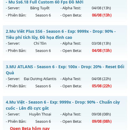
- Mu Ss6.18 Full Custom 60 Fps Đồ Mới
- Server:
Băng Tuyết
- Alpha Test:
04/08
(13h)
- Phiên Bản:
Season 6
- Open Beta:
06/08
(13h)
Mu Custom New 2026 - Mu Ss6.18 Full Custom 60 Fps Đồ
2.
Mu Viêt Plus SS6 - Season 6 - Exp: 9999x - Drop: 90% -
Mới
Tiêu phí tích lũy, Đồ họa đỉnh cao
Mu mới ra tháng 08 2026 - Mở máy chủ
Băng Tuyết
vào 13h
- Server:
Chí Tôn
- Alpha Test:
03/08
(13h)
ngày 06/08/2626
- Phiên Bản:
Season 6
- Open Beta:
04/08
(13h)
Exp: 9999x - Drop: 90%
Mu Viêt Plus SS6 - Tiêu phí tích lũy, Đồ họa đỉnh cao
Kiểu reset: Reset In Game
3.
MU ATLANS - Season 6 - Exp: 100x - Drop: 20% - Reset Đổi
Mu mới ra tháng 08 2026 - Mở máy chủ
Chí Tôn
vào 13h
Quà
Thể loại: Mu Custom thêm đồ mới
ngày 04/08/2626
- Server:
Đại Dương Atlantis
- Alpha Test:
04/08
(22h)
Antihack: Gold Dragon
- Phiên Bản:
Season 6
- Open Beta:
05/08
(22h)
Exp: 9999x - Drop: 90%
Kiểu reset: Reset In Game
MU ATLANS - Reset Đổi Quà
4.
Mu Việt - Season 6 - Exp: 9999x - Drop: 90% - Chuẩn cày
Thể loại: Mu Bán Đồ Full Trong Shop
Mu mới ra tháng 08 2026 - Mở máy chủ
Đại Dương Atlantis
cuốc - Lên đồ cực gắt
Antihack: Phoenix 2026
vào 22h ngày 05/08/2626
- Server:
Huyền Thoại
- Alpha Test:
09/08
(08h)
- Phiên Bản:
Season 6
- Open Beta:
09/08
(08h)
Exp: 100x - Drop: 20%
Open Beta hôm nay