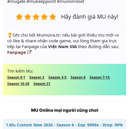
#mugate #mukeeppoint #munonreset
Hãy đánh giá MU này!
️🏆Ghi chú bởi Mumoira.tv: nếu bài giới thiệu mu mới ra
có like & share nhận code game, vui lòng tham gia trực
tiếp tại Fanpage của
Việt Nam SS6
theo đường dẫn sau:
Fanpage
Tìm kiếm Mu:
Season 0-1
Season 2
Season 3-5
Season 6
Season 7-15
Season 16-20
Season 21
MU Online mọi người cũng chơi
1.
Mu Custom New 2026 - Season 6 - Exp: 9999x - Drop: 90%