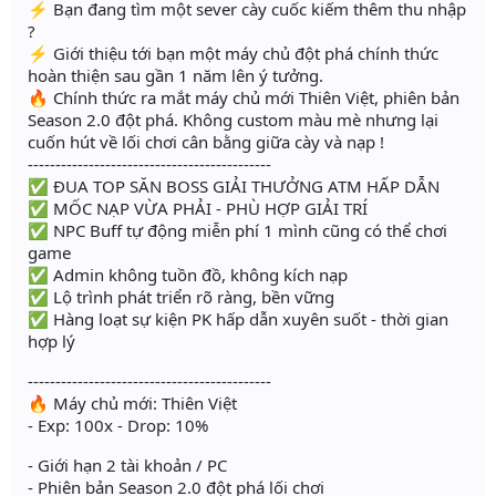
⚡️ Bạn đang tìm một sever cày cuốc kiếm thêm thu nhập
?
⚡️ Giới thiệu tới bạn một máy chủ đột phá chính thức
hoàn thiện sau gần 1 năm lên ý tưởng.
🔥 Chính thức ra mắt máy chủ mới Thiên Việt, phiên bản
Season 2.0 đột phá. Không custom màu mè nhưng lại
cuốn hút về lối chơi cân bằng giữa cày và nạp !
--------------------------------------------
✅ ĐUA TOP SĂN BOSS GIẢI THƯỞNG ATM HẤP DẪN
✅ MỐC NẠP VỪA PHẢI - PHÙ HỢP GIẢI TRÍ
✅ NPC Buff tự động miễn phí 1 mình cũng có thể chơi
game
✅ Admin không tuồn đồ, không kích nạp
✅ Lộ trình phát triển rõ ràng, bền vững
✅ Hàng loạt sự kiện PK hấp dẫn xuyên suốt - thời gian
hợp lý
--------------------------------------------
🔥 Máy chủ mới: Thiên Việt
- Exp: 100x - Drop: 10%
- Giới hạn 2 tài khoản / PC
- Phiên bản Season 2.0 đột phá lối chơi