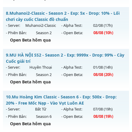
Thể loại: Mu Nguyên bản Webzen
✅ Mu Thái Dương SS6 - Cày cuốc miễn phí, Boss liên tục,
Antihack: sharkguard
8.
Muhanoi2-Classic - Season 2 - Exp: 5x - Drop: 10% - Lối
sự kiện 24/24, cộng hưởng Full, cày quà nạp
chơi cày cuốc Classic đồ chuẩn
Mu mới ra tháng 08 2026 - Mở máy chủ
Thái Dương Clasic
- Server:
Muhanoi2-Classic
- Alpha Test:
02/08
(17h)
vào 13h ngày 08/08/2626
- Phiên Bản:
Season 2
- Open Beta:
08/08
(10h)
Exp: 500x - Drop: 25%
Open Beta hôm qua
Kiểu reset: Reset In Game
Muhanoi2-Classic - Lối chơi cày cuốc Classic đồ chuẩn
9.
MU HÀ NỘI SS2 - Season 2 - Exp: 9999x - Drop: 99% - Cày
Thể loại: Mu Nguyên bản Webzen
Mu mới ra tháng 08 2026 - Mở máy chủ
Muhanoi2-Classic
Cuốc giải trí
Antihack: VIP SHIELD
vào 10h ngày 08/08/2626
- Server:
Huyền Thoại
- Alpha Test:
01/08
(14h)
- Phiên Bản:
Season 2
- Open Beta:
08/08
(20h)
Exp: 5x - Drop: 10%
Open Beta hôm qua
Kiểu reset: Reset In Game
Thể loại: Mu Nguyên bản Webzen
MU HÀ NỘI SS2 - Cày Cuốc giải trí
10.
Mu Hoàng Kim Classic - Season 6 - Exp: 500x - Drop:
Antihack: Pro
Mu mới ra tháng 08 2026 - Mở máy chủ
Huyền Thoại
vào
20% - Free Mốc Nạp - Vào Vụt Luôn AE
20h ngày 08/08/2626
- Server:
Bất Tử
- Alpha Test:
07/08
(19h)
- Phiên Bản:
Season 6
- Open Beta:
08/08
(19h)
Exp: 9999x - Drop: 99%
Open Beta hôm qua
Kiểu reset: Reset In Game