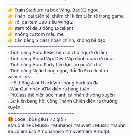
--------------------------------------------
👉 Train Stadium ra box Vàng, Bạc X2 ngọc
👉 Phân loại t.iền tệ, chăm chỉ kiếm t.iền tệ trong game
👉 Tối đá item 380 siêu Wing 2
👉 Item tối đa 3 dòng Excellent
👉 Không custom màu mè.
👉 Cân bằng 5 class hoàn chỉnh, không bá đạo
--------------------------------------------
- Tính năng Auto Reset tiện lợi cho người đi làm
- Tính năng Blood Vip, Devil Vip đánh quái rơi ngọc
- Tính năng Auto Party tiện lợi cho người chơi
- Tính năng Ngân hàng ngọc, đổi đồ Excellent ra
wcoiin...v.v...
- Hệ thống A.ntiH.ack Vip chống hack tối đa
- War Guil nhận ATM diễn ra hàng tuần
- PKClass thể hiện sức mạnh cá nhân thường xuyên
- Sự kiện bang hội Công Thành Chiến diễn ra thường
xuyên
--------------------------------------------
🎁 Code : bùa gấu ( 72 giờ )
#Muonline #Muss6 #Muhanoi #Muviet #Muss2 #Muhn
#lucdiamu.co #muhanois6 #muvietnam #mufpt