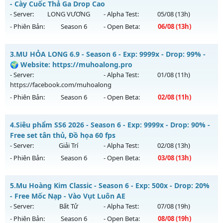
Mu mới ra tháng 08 2026 - Mở máy chủ
THIÊN MỆNH
vào
- Cày Cuốc Thả Ga Drop Cao
19h ngày 09/08/2626
- Server:
LONG VƯƠNG
- Alpha Test:
05/08
(13h)
- Phiên Bản:
Season 6
- Open Beta:
06/08
(13h)
Exp: 500x - Drop: 20%
Kiểu reset: Reset In Game
Drop Cao Boss Nhiều - Cày Cuốc Thả Ga Drop Cao
3.
MU HỎA LONG 6.9 - Season 6 - Exp: 9999x - Drop: 99% -
Thể loại: Mu Nguyên bản Webzen
Mu mới ra tháng 08 2026 - Mở máy chủ
LONG VƯƠNG
vào
🌍 Website: https://muhoalong.pro
Antihack: Antihack chạy bằng cơm
13h ngày 06/08/2626
- Server:
- Alpha Test:
01/08
(11h)
https://facebook.com/muhoalong
Exp: 1000x - Drop: 20%
- Phiên Bản:
Season 6
- Open Beta:
02/08
(11h)
Kiểu reset: Reset In Game
Thể loại: Mu Nguyên bản Webzen
MU HỎA LONG 6.9 - 🌍 Website: https://muhoalong.pro
4.
Siêu phẩm SS6 2026 - Season 6 - Exp: 9999x - Drop: 90% -
Antihack: GameGuard
Mu mới ra tháng 08 2026 - Mở máy chủ
Free set tân thủ, Đồ họa 60 fps
https://facebook.com/muhoalong
vào 11h ngày
- Server:
Giải Trí
- Alpha Test:
02/08
(13h)
02/08/2626
- Phiên Bản:
Season 6
- Open Beta:
03/08
(13h)
Exp: 9999x - Drop: 99%
Siêu phẩm SS6 2026 - Free set tân thủ, Đồ họa 60 fps
Kiểu reset: Non Reset
5.
Mu Hoàng Kim Classic - Season 6 - Exp: 500x - Drop: 20%
Mu mới ra tháng 08 2026 - Mở máy chủ
Giải Trí
vào 13h
- Free Mốc Nạp - Vào Vụt Luôn AE
Thể loại: Mu Nguyên bản Webzen
ngày 03/08/2626
- Server:
Bất Tử
- Alpha Test:
07/08
(19h)
Antihack: XShield
- Phiên Bản:
Season 6
- Open Beta:
08/08
(19h)
Exp: 9999x - Drop: 90%