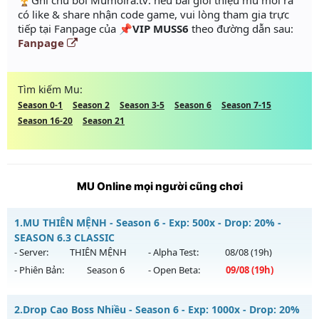
️🏆Ghi chú bởi Mumoira.tv: nếu bài giới thiệu mu mới ra
có like & share nhận code game, vui lòng tham gia trực
tiếp tại Fanpage của
📌VIP MUSS6
theo đường dẫn sau:
Fanpage
Tìm kiếm Mu:
Season 0-1
Season 2
Season 3-5
Season 6
Season 7-15
Season 16-20
Season 21
MU Online mọi người cũng chơi
1.
MU THIÊN MỆNH - Season 6 - Exp: 500x - Drop: 20% -
SEASON 6.3 CLASSIC
- Server:
THIÊN MỆNH
- Alpha Test:
08/08
(19h)
- Phiên Bản:
Season 6
- Open Beta:
09/08
(19h)
MU THIÊN MỆNH - SEASON 6.3 CLASSIC
2.
Drop Cao Boss Nhiều - Season 6 - Exp: 1000x - Drop: 20%