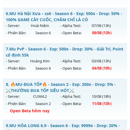
Kiểu reset: Reset In Game
Mu Hoàng Kim Classic - Free Mốc Nạp - Vào Vụt Luôn AE
6.
MU Hà Nội Xưa – ss6 - Season 6 - Exp: 500x - Drop: 50% -
Thể loại: Mu Bán Đồ Full Trong Shop
Mu mới ra tháng 08 2026 - Mở máy chủ
Bất Tử
vào 19h
100% GAME CÀY CUỐC, CHĂM CHỈ LÀ CÓ
Antihack: Anti Phoenix
ngày 08/08/2626
- Server:
Hoài Niệm
- Alpha Test:
07/08
(13h)
- Phiên Bản:
Season 6
- Open Beta:
09/08
(13h)
Exp: 500x - Drop: 20%
Kiểu reset: Reset In Game
MU Hà Nội Xưa – ss6 - 100% GAME CÀY CUỐC, CHĂM CHỈ LÀ
7.
Mu PvP - Season 6 - Exp: 500x - Drop: 30% - Giải Trí, Point
Thể loại: Mu Nguyên bản Webzen
CÓ
cố định 55k
Antihack: X-Team
Mu mới ra tháng 08 2026 - Mở máy chủ
Hoài Niệm
vào 13h
- Server:
Hoàng Kim
- Alpha Test:
03/08
(13h)
ngày 09/08/2626
- Phiên Bản:
Season 6
- Open Beta:
04/08
(19h)
Exp: 500x - Drop: 50%
Mu PvP - Giải Trí, Point cố định 55k
Kiểu reset: Reset In Game
8.
🔥MU-ĐUA TỐP🔥 - Season 2 - Exp: 200x - Drop: 5% -
Mu mới ra tháng 08 2026 - Mở máy chủ
Hoàng Kim
vào 19h
⚔️THƯỞNG ĐUA TỐP SIÊU HÓT⚔️
Thể loại: Mu Nguyên bản Webzen
ngày 04/08/2626
- Server:
CUM4.2
- Alpha Test:
10/08
(18h)
Antihack: BDCAM
- Phiên Bản:
Season 2
- Open Beta:
11/08
(13h)
Exp: 500x - Drop: 30%
Open Beta hôm nay
Kiểu reset: Reset In Game
Thể loại: Mu Nguyên bản Webzen
🔥MU-ĐUA TỐP🔥 - ⚔️THƯỞNG ĐUA TỐP SIÊU HÓT⚔️
9.
MU HỎA LONG 6.9 - Season 6 - Exp: 9999x - Drop: 20% -