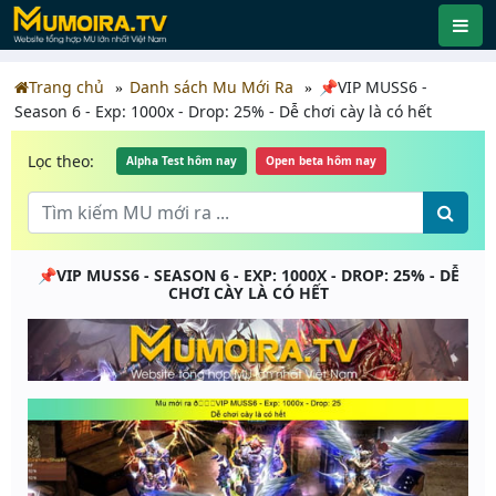
Trang chủ
Danh sách Mu Mới Ra
📌VIP MUSS6 -
Season 6 - Exp: 1000x - Drop: 25% - Dễ chơi cày là có hết
Lọc theo:
Alpha Test hôm nay
Open beta hôm nay
📌VIP MUSS6 - SEASON 6 - EXP: 1000X - DROP: 25% - DỄ
CHƠI CÀY LÀ CÓ HẾT