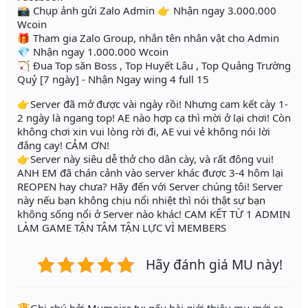
📸 Chụp ảnh gửi Zalo Admin 👉 Nhận ngay 3.000.000
Wcoin
🎁 Tham gia Zalo Group, nhắn tên nhân vật cho Admin
💎 Nhận ngay 1.000.000 Wcoin
🏹 Đua Top săn Boss , Top Huyết Lâu , Top Quảng Trường
Quỷ [7 ngày] - Nhận Ngay wing 4 full 15
👉Server đã mở được vài ngày rồi! Nhưng cam kết cày 1-
2 ngày là ngang top! AE nào hợp cạ thì mời ở lại chơi! Còn
không chơi xin vui lòng rời đi, AE vui vẻ không nói lời
đắng cay! CẢM ƠN!
👉Server này siêu dễ thở cho dân cày, và rất đông vui!
ANH EM đã chán cảnh vào server khác được 3-4 hôm lại
REOPEN hay chưa? Hãy đến với Server chúng tôi! Server
này nếu bạn không chịu nổi nhiệt thì nói thật sự bạn
không sống nổi ở Server nào khác! CAM KẾT TỪ 1 ADMIN
LÀM GAME TẬN TÂM TẬN LỰC VÌ MEMBERS
Hãy đánh giá MU này!