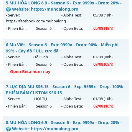
5.
MU HỎA LONG 6.9 - Season 6 - Exp: 9999x - Drop: 20% -
Antihack: Anti Vip
Mu mới ra tháng 08 2026 - Mở máy chủ
Băng
vào 13h ngày
🌍 Website: https://muhoalong.pro
06/08/2626
- Server:
- Alpha Test:
05/08
(19h)
https://facebook.com/muhoalong
Exp: 9998x - Drop: 90%
- Phiên Bản:
Season 6
- Open Beta:
05/08
(19h)
Kiểu reset: Reset In Game
Thể loại: Mu Custom thêm đồ mới
MU HỎA LONG 6.9 - 🌍 Website: https://muhoalong.pro
6.
Mu Việt - Season 6 - Exp: 9999x - Drop: 90% - Miễn phí
Antihack: Dragon
Mu mới ra tháng 08 2026 - Mở máy chủ
99% - Cày đồ FULL cực đã
https://facebook.com/muhoalong
vào 19h ngày
- Server:
Hồi Sinh
- Alpha Test:
07/08
(08h)
05/08/2626
- Phiên Bản:
Season 6
- Open Beta:
07/08
(08h)
Exp: 9999x - Drop: 20%
Open Beta hôm nay
Kiểu reset: Non Reset
Mu Việt - Miễn phí 99% - Cày đồ FULL cực đã
7.
LỤC ĐỊA MU SS6.15 - Season 6 - Exp: 5555x - Drop: 100% -
Thể loại: Mu Nguyên bản Webzen
Mu mới ra tháng 08 2026 - Mở máy chủ
Hồi Sinh
vào 08h
PHIÊN BẢN CUSTOM SS6.15
Antihack: XShield
ngày 07/08/2626
- Server:
HỘI TỤ
- Alpha Test:
01/08
(10h)
- Phiên Bản:
Season 6
- Open Beta:
02/08
(10h)
Exp: 9999x - Drop: 90%
Kiểu reset: Reset In Game
LỤC ĐỊA MU SS6.15 - PHIÊN BẢN CUSTOM SS6.15
8.
MU HỎA LONG 6.9 - Season 6 - Exp: 9999x - Drop: 20% -
Thể loại: Mu Nguyên bản Webzen
Mu mới ra tháng 08 2026 - Mở máy chủ
HỘI TỤ
vào 10h
🌍 Website: https://muhoalong.pro