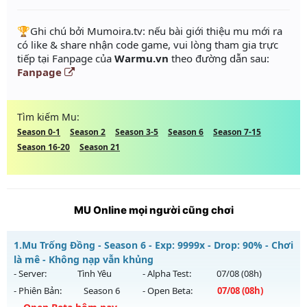
️🏆Ghi chú bởi Mumoira.tv: nếu bài giới thiệu mu mới ra
có like & share nhận code game, vui lòng tham gia trực
tiếp tại Fanpage của
Warmu.vn
theo đường dẫn sau:
Fanpage
Tìm kiếm Mu:
Season 0-1
Season 2
Season 3-5
Season 6
Season 7-15
Season 16-20
Season 21
MU Online mọi người cũng chơi
1.
Mu Trống Đồng - Season 6 - Exp: 9999x - Drop: 90% - Chơi
là mê - Không nạp vẫn khủng
- Server:
Tình Yêu
- Alpha Test:
07/08
(08h)
- Phiên Bản:
Season 6
- Open Beta:
07/08
(08h)