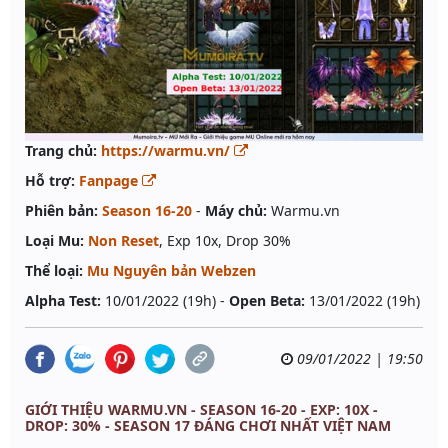
Trang chủ:
https://warmu.vn/
Hỗ trợ:
Fanpage
Phiên bản:
Season 16-20
-
Máy chủ:
Warmu.vn
Loại Mu:
Non Reset
, Exp 10x, Drop 30%
Thể loại:
Mu Nguyên bản Webzen
Alpha Test:
10/01/2022 (19h) -
Open Beta:
13/01/2022 (19h)
09/01/2022 | 19:50
GIỚI THIỆU WARMU.VN - SEASON 16-20 - EXP: 10X -
DROP: 30% - SEASON 17 ĐÁNG CHƠI NHẤT VIỆT NAM