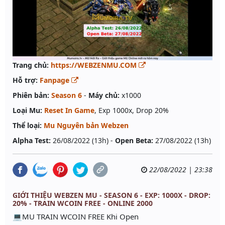
Trang chủ:
https://WEBZENMU.COM
Hỗ trợ:
Fanpage
Phiên bản:
Season 6
-
Máy chủ:
x1000
Loại Mu:
Reset In Game
, Exp 1000x, Drop 20%
Thể loại:
Mu Nguyên bản Webzen
Alpha Test:
26/08/2022 (13h) -
Open Beta:
27/08/2022 (13h)
22/08/2022 | 23:38
GIỚI THIỆU WEBZEN MU - SEASON 6 - EXP: 1000X - DROP:
20% - TRAIN WCOIN FREE - ONLINE 2000
💻MU TRAIN WCOIN FREE Khi Open