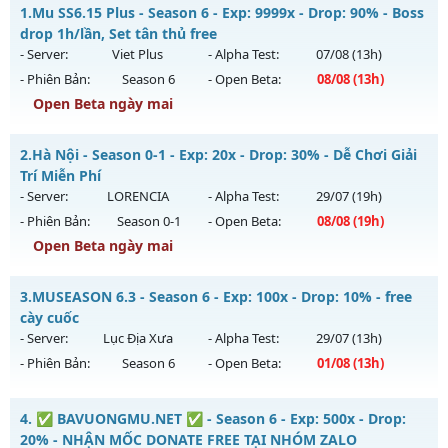
1.
Mu SS6.15 Plus - Season 6 - Exp: 9999x - Drop: 90% - Boss
drop 1h/lần, Set tân thủ free
- Server:
Viet Plus
- Alpha Test:
07/08
(13h)
- Phiên Bản:
Season 6
- Open Beta:
08/08
(13h)
Open Beta ngày mai
Mu SS6.15 Plus - Boss drop 1h/lần, Set tân thủ free
2.
Hà Nội - Season 0-1 - Exp: 20x - Drop: 30% - Dễ Chơi Giải
Mu mới ra tháng 08 2026 - Mở máy chủ
Viet Plus
vào 13h
Trí Miễn Phí
ngày 08/08/2626
- Server:
LORENCIA
- Alpha Test:
29/07
(19h)
- Phiên Bản:
Season 0-1
- Open Beta:
08/08
(19h)
Exp: 9999x - Drop: 90%
Open Beta ngày mai
Kiểu reset: Reset In Game
Thể loại: Mu Bán Đồ Full Trong Shop
Hà Nội - Dễ Chơi Giải Trí Miễn Phí
3.
MUSEASON 6.3 - Season 6 - Exp: 100x - Drop: 10% - free
Antihack: Phoenix chống hack mới
Mu mới ra tháng 08 2026 - Mở máy chủ
LORENCIA
vào 19h
cày cuốc
ngày 08/08/2626
- Server:
Lục Địa Xưa
- Alpha Test:
29/07
(13h)
- Phiên Bản:
Season 6
- Open Beta:
01/08
(13h)
Exp: 20x - Drop: 30%
Kiểu reset: Reset In Game
MUSEASON 6.3 - free cày cuốc
4.
✅ BAVUONGMU.NET ✅ - Season 6 - Exp: 500x - Drop:
Thể loại: Mu Nguyên bản Webzen
Mu mới ra tháng 08 2026 - Mở máy chủ
Lục Địa Xưa
vào
20% - NHẬN MỐC DONATE FREE TẠI NHÓM ZALO