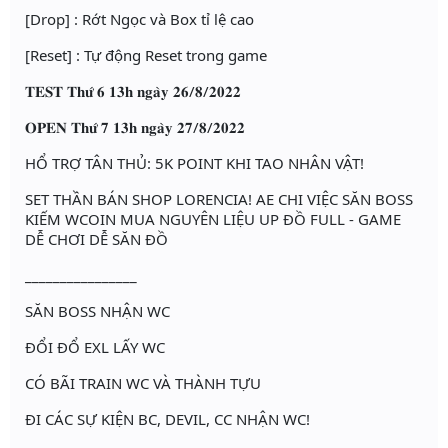
[Drop] : Rớt Ngọc và Box tỉ lệ cao
[Reset] : Tự động Reset trong game
𝐓𝐄𝐒𝐓 𝐓𝐡𝐮̛́ 𝟔 𝟏𝟑𝐡 𝐧𝐠𝐚̀𝐲 𝟐𝟔/𝟖/𝟐𝟎𝟐𝟐
𝐎𝐏𝐄𝐍 𝐓𝐡𝐮̛́ 𝟕 𝟏𝟑𝐡 𝐧𝐠𝐚̀𝐲 𝟐𝟕/𝟖/𝟐𝟎𝟐𝟐
HỔ TRỢ TÂN THỦ: 5K POINT KHI TAO NHÂN VẬT!
SET THẦN BÁN SHOP LORENCIA! AE CHI VIỆC SĂN BOSS
KIẾM WCOIN MUA NGUYÊN LIỆU UP ĐỒ FULL - GAME
DỄ CHƠI DỄ SĂN ĐỒ
________________
SĂN BOSS NHẬN WC
ĐỔI ĐỔ EXL LẤY WC
CÓ BÃI TRAIN WC VÀ THÀNH TỰU
ĐI CÁC SỰ KIỆN BC, DEVIL, CC NHẬN WC!