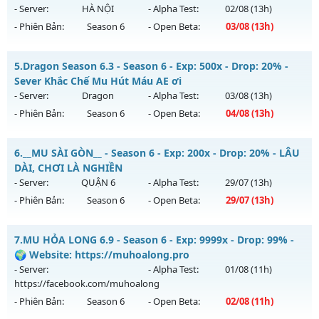
Antihack: gold
13h ngày 01/08/2626
- Server:
HÀ NỘI
- Alpha Test:
02/08
(13h)
- Phiên Bản:
Season 6
- Open Beta:
03/08
(13h)
Exp: 100x - Drop: 10%
Kiểu reset: Reset In Game
✅ BAVUONGMU.NET ✅ - NHẬN MỐC DONATE FREE TẠI
5.
Dragon Season 6.3 - Season 6 - Exp: 500x - Drop: 20% -
Thể loại: Mu Nguyên bản Webzen
NHÓM ZALO
Sever Khắc Chế Mu Hút Máu AE ơi
Antihack: hoàn toàn mới
Mu mới ra tháng 08 2026 - Mở máy chủ
HÀ NỘI
vào 13h
- Server:
Dragon
- Alpha Test:
03/08
(13h)
ngày 03/08/2626
- Phiên Bản:
Season 6
- Open Beta:
04/08
(13h)
Exp: 500x - Drop: 20%
Dragon Season 6.3 - Sever Khắc Chế Mu Hút Máu AE ơi
Kiểu reset: Reset In Game
6.
__MU SÀI GÒN__ - Season 6 - Exp: 200x - Drop: 20% - LÂU
Mu mới ra tháng 08 2026 - Mở máy chủ
Dragon
vào 13h
DÀI, CHƠI LÀ NGHIỀN
Thể loại: Mu Nguyên bản Webzen
ngày 04/08/2626
- Server:
QUẬN 6
- Alpha Test:
29/07
(13h)
Antihack: FPS 60 PLUS - CHỐNG HACK 100%
- Phiên Bản:
Season 6
- Open Beta:
29/07
(13h)
Exp: 500x - Drop: 20%
Kiểu reset: Reset In Game
__MU SÀI GÒN__ - LÂU DÀI, CHƠI LÀ NGHIỀN
7.
MU HỎA LONG 6.9 - Season 6 - Exp: 9999x - Drop: 99% -
Thể loại: Mu Nguyên bản Webzen
Mu mới ra tháng 07 2026 - Mở máy chủ
QUẬN 6
vào 13h
🌍 Website: https://muhoalong.pro
Antihack: Antihack
ngày 29/07/2626
- Server:
- Alpha Test:
01/08
(11h)
https://facebook.com/muhoalong
Exp: 200x - Drop: 20%
- Phiên Bản:
Season 6
- Open Beta:
02/08
(11h)
Kiểu reset: Reset In Game