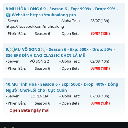
Thể loại: Mu Nguyên bản Webzen
MU HỎA LONG 6.9 - 🌍 Website: https://muhoalong.pro
8.
MU HỎA LONG 6.9 - Season 6 - Exp: 9999x - Drop: 99% -
Antihack: AntiShark
Mu mới ra tháng 08 2026 - Mở máy chủ
🌍 Website: https://muhoalong.pro
https://facebook.com/muhoalong
vào 11h ngày
- Server:
- Alpha Test:
28/07
(13h)
02/08/2626
https://facebook.com/muhoalong
- Phiên Bản:
Season 6
- Open Beta:
30/07
(13h)
Exp: 9999x - Drop: 99%
Kiểu reset: Non Reset
MU HỎA LONG 6.9 - 🌍 Website: https://muhoalong.pro
9.
⚔️MU VÔ SONG⚔️ - Season 6 - Exp: 500x - Drop: 50% -
Thể loại: Mu Nguyên bản Webzen
Mu mới ra tháng 07 2026 - Mở máy chủ
SS6 EP3 ĐỈNH CAO CLASSIC CHƠI LÀ MÊ
Antihack: XShield
https://facebook.com/muhoalong
vào 13h ngày
- Server:
VÔ SONG 2
- Alpha Test:
02/08
(10h)
30/07/2626
- Phiên Bản:
Season 6
- Open Beta:
03/08
(18h)
Exp: 9999x - Drop: 99%
⚔️MU VÔ SONG⚔️ - SS6 EP3 ĐỈNH CAO CLASSIC CHƠI LÀ MÊ
Kiểu reset: Non Reset
10.
Mu Tinh Hoa - Season 6 - Exp: 500x - Drop: 40% - Đông
Mu mới ra tháng 08 2026 - Mở máy chủ
VÔ SONG 2
vào 18h
Người Chơi-Lối Chơi Cực Cuốn
Thể loại: Mu Nguyên bản Webzen
ngày 03/08/2626
- Server:
LORENCIA
- Alpha Test:
07/08
(13h)
Antihack: Xshiel
- Phiên Bản:
Season 6
- Open Beta:
08/08
(13h)
Exp: 500x - Drop: 50%
Open Beta ngày mai
Kiểu reset: Reset In Game
Thể loại: Mu Nguyên bản Webzen
Mu Tinh Hoa - Đông Người Chơi-Lối Chơi Cực Cuốn