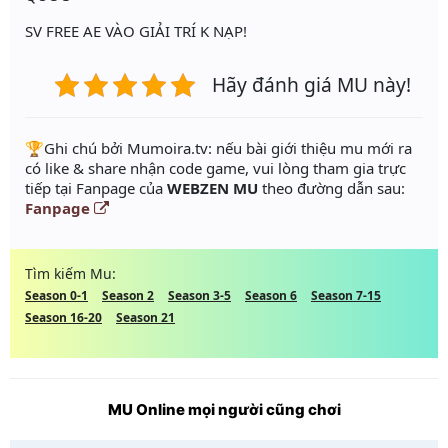
SV FREE AE VÀO GIẢI TRÍ K NẠP!
Hãy đánh giá MU này!
️🏆Ghi chú bởi Mumoira.tv: nếu bài giới thiệu mu mới ra
có like & share nhận code game, vui lòng tham gia trực
tiếp tại Fanpage của
WEBZEN MU
theo đường dẫn sau:
Fanpage
Tìm kiếm Mu:
Season 0-1
Season 2
Season 3-5
Season 6
Season 7-15
Season 16-20
Season 21
MU Online mọi người cũng chơi