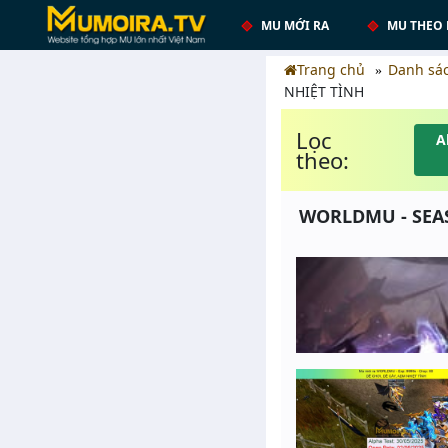
MU MỚI RA
MU THEO 
Trang chủ
Danh sá
NHIỆT TÌNH
Lọc
A
theo:
WORLDMU - SEASO