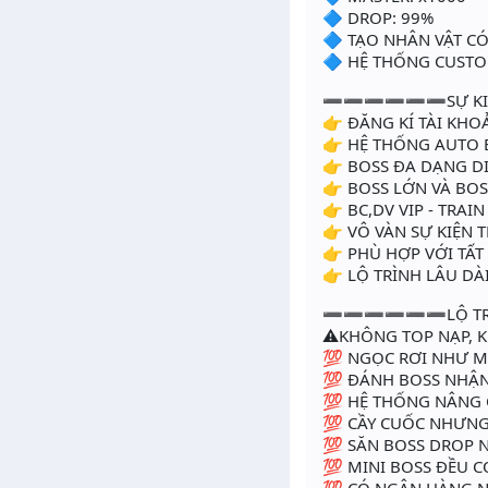
🔷 DROP: 99%
🔷 TẠO NHÂN VẬT CÓ
🔷 HỆ THỐNG CUSTO
➖➖➖➖➖➖SỰ KI
👉 ĐĂNG KÍ TÀI KH
👉 HỆ THỐNG AUTO 
👉 BOSS ĐA DẠNG DI
👉 BOSS LỚN VÀ BOS
👉 BC,DV VIP - TRA
👉 VÔ VÀN SỰ KIỆN
👉 PHÙ HỢP VỚI TẤT
👉 LỘ TRÌNH LÂU DÀ
➖➖➖➖➖➖LỘ TR
⚠KHÔNG TOP NẠP, K
💯 NGỌC RƠI NHƯ M
💯 ĐÁNH BOSS NHẬN
💯 HỆ THỐNG NÂNG 
💯 CẦY CUỐC NHƯNG 
💯 SĂN BOSS DROP 
💯 MINI BOSS ĐỀU C