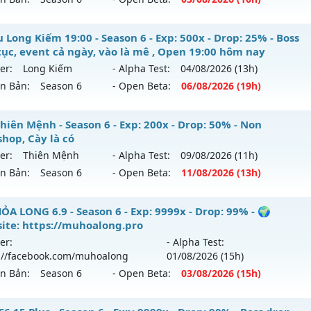
p: 300x - Drop: 20%
ểu reset: Reset In Game
_MU TRUỜNG KỲ__ - CAM KẾT LÂU DÀI NHÉ
 Long Kiếm 19:00 - Season 6 - Exp: 500x - Drop: 25% - Boss
hể loại: Mu Nguyên bản Webzen
 tục, event cả ngày, vào là mê , Open 19:00 hôm nay
 mới ra tháng 08 2026 - Mở máy chủ
ARENA
vào 10h ngày 
er:
Long Kiếm
- Alpha Test:
04/08
/2026
(13h)
ntihack: BDCAM
ên Bản:
Season 6
- Open Beta:
06/08
/2026
(19h)
p: 200x - Drop: 20%
ểu reset: Reset In Game
Mu Long Kiếm 19:00 - Boss liên tục, event cả ngày, vào là 
hiên Mệnh - Season 6 - Exp: 200x - Drop: 50% - Non
hể loại: Mu Nguyên bản Webzen
y
hop, Cày là có
er:
Thiên Mệnh
- Alpha Test:
09/08
/2026
(11h)
tihack: GoldShield
 mới ra tháng 08 2026 - Mở máy chủ
Long Kiếm
vào 19h n
ên Bản:
Season 6
- Open Beta:
11/08
/2026
(13h)
p: 500x - Drop: 25%
 Thiên Mệnh - Non Webshop, Cày là có
ỎA LONG 6.9 - Season 6 - Exp: 9999x - Drop: 99% - 🌍
ểu reset: Reset In Game
ite: https://muhoalong.pro
 mới ra tháng 08 2026 - Mở máy chủ
Thiên Mệnh
vào 13h 
ể loại: Mu Nguyên bản Webzen
er:
- Alpha Test:
://facebook.com/muhoalong
01/08
/2026
(15h)
p: 200x - Drop: 50%
tihack: VIP SHIELD
ên Bản:
Season 6
- Open Beta:
03/08
/2026
(15h)
ểu reset: Reset In Game