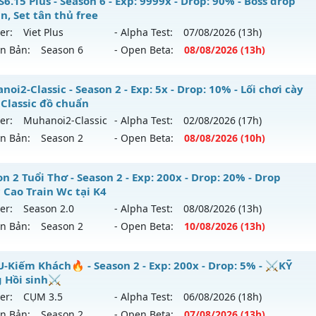
ể loại: Mu Custom thêm đồ mới
ỎA LONG 6.9 - 🌍 Website: https://muhoalong.pro
6.15 Plus - Season 6 - Exp: 9999x - Drop: 90% - Boss drop
n, Set tân thủ free
tihack: Anti
ới ra tháng 08 2026 - Mở máy chủ
https://facebook.com
er:
Viet Plus
- Alpha Test:
07/08
/2026
(13h)
 03/08/2626
ên Bản:
Season 6
- Open Beta:
08/08
/2026
(13h)
9999x - Drop: 99%
 SS6.15 Plus - Boss drop 1h/lần, Set tân thủ free
oi2-Classic - Season 2 - Exp: 5x - Drop: 10% - Lối chơi cày
reset: Non Reset
 Classic đồ chuẩn
 mới ra tháng 08 2026 - Mở máy chủ
Viet Plus
vào 13h ngà
loại: Mu Nguyên bản Webzen
er:
Muhanoi2-Classic
- Alpha Test:
02/08
/2026
(17h)
ên Bản:
Season 2
- Open Beta:
08/08
/2026
(10h)
p: 9999x - Drop: 90%
ack: XShield
ểu reset: Reset In Game
hanoi2-Classic - Lối chơi cày cuốc Classic đồ chuẩn
n 2 Tuổi Thơ - Season 2 - Exp: 200x - Drop: 20% - Drop
ể loại: Mu Bán Đồ Full Trong Shop
 Cao Train Wc tại K4
 mới ra tháng 08 2026 - Mở máy chủ
Muhanoi2-Classic
và
er:
Season 2.0
- Alpha Test:
08/08
/2026
(13h)
tihack: Phoenix chống hack mới
8/08/2626
ên Bản:
Season 2
- Open Beta:
10/08
/2026
(13h)
p: 5x - Drop: 10%
ason 2 Tuổi Thơ - Drop Ngọc Cao Train Wc tại K4
-Kiếm Khách🔥 - Season 2 - Exp: 200x - Drop: 5% - ⚔️KỸ
ểu reset: Reset In Game
 Hồi sinh⚔️
 mới ra tháng 08 2026 - Mở máy chủ
Season 2.0
vào 13h n
hể loại: Mu Nguyên bản Webzen
er:
CỤM 3.5
- Alpha Test:
06/08
/2026
(18h)
ên Bản:
Season 2
- Open Beta:
07/08
/2026
(13h)