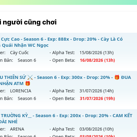
 người cũng chơi
Cực Cao - Season 6 - Exp: 888x - Drop: 20% - Cày Là Có
 Quái Nhận WC Ngọc
er:
Cày Cuốc
- Alpha Test:
15/08
/2026
(13h)
ên Bản:
Season 6
- Open Beta:
16/08
/2026
(13h)
rop Cực Cao - Cày Là Có Đánh Quái Nhận WC Ngọc
U THIÊN SỨ ⚔️ - Season 6 - Exp: 300x - Drop: 20% - 🎁 ĐUA
NHẬN ATM 🎁
 mới ra tháng 08 2026 - Mở máy chủ
Cày Cuốc
vào 13h ngà
er:
LORENCIA
- Alpha Test:
31/07
/2026
(14h)
ên Bản:
Season 6
- Open Beta:
31/07
/2026
(19h)
p: 888x - Drop: 20%
ểu reset: Non Reset
️ MU THIÊN SỨ ⚔️ - 🎁 ĐUA TOP NHẬN ATM 🎁
 TRUỜNG KỲ__ - Season 6 - Exp: 200x - Drop: 20% - CAM KẾT
hể loại: Mu Nguyên bản Webzen
DÀI NHÉ
 mới ra tháng 07 2026 - Mở máy chủ
LORENCIA
vào 19h ng
er:
ARENA
- Alpha Test:
03/08
/2026
(10h)
ntihack: Game Guard
ên Bản:
Season 6
- Open Beta:
03/08
/2026
(10h)