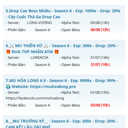
Exp: 9999x - Drop: 99%
MUA HỎA LONG 6.9 - 🌍 Website: https://muhoalong.pro
Kiểu reset: Non Reset
5.
Drop Cao Boss Nhiều - Season 6 - Exp: 1000x - Drop: 20%
Mu mới ra tháng 08 2026 - Mở máy chủ
- Cày Cuốc Thả Ga Drop Cao
Thể loại: Mu Nguyên bản Webzen
https://facebook.com/muhoalong
vào 08h ngày
- Server:
LONG VƯƠNG
- Alpha Test:
05/08
(13h)
Antihack: XShield
03/08/2626
- Phiên Bản:
Season 6
- Open Beta:
06/08
(13h)
Exp: 9999x - Drop: 20%
Drop Cao Boss Nhiều - Cày Cuốc Thả Ga Drop Cao
Kiểu reset: Non Reset
6.
⚔️ MU THIÊN SỨ ⚔️ - Season 6 - Exp: 300x - Drop: 20% -
Mu mới ra tháng 08 2026 - Mở máy chủ
LONG VƯƠNG
vào
🎁 ĐUA TOP NHẬN ATM 🎁
Thể loại: Mu Nguyên bản Webzen
13h ngày 06/08/2626
- Server:
LORENCIA
- Alpha Test:
31/07
(14h)
Antihack: XShield
- Phiên Bản:
Season 6
- Open Beta:
31/07
(19h)
Exp: 1000x - Drop: 20%
Kiểu reset: Reset In Game
⚔️ MU THIÊN SỨ ⚔️ - 🎁 ĐUA TOP NHẬN ATM 🎁
7.
MU HỎA LONG 6.9 - Season 6 - Exp: 9999x - Drop: 99% -
Thể loại: Mu Nguyên bản Webzen
Mu mới ra tháng 07 2026 - Mở máy chủ
LORENCIA
vào 19h
🌍 Website: https://muhoalong.pro
Antihack: GameGuard
ngày 31/07/2626
- Server:
- Alpha Test:
01/08
(15h)
https://facebook.com/muhoalong
Exp: 300x - Drop: 20%
- Phiên Bản:
Season 6
- Open Beta:
03/08
(15h)
Kiểu reset: Reset In Game
Thể loại: Mu Nguyên bản Webzen
MU HỎA LONG 6.9 - 🌍 Website: https://muhoalong.pro
8.
__MU TRUỜNG KỲ__ - Season 6 - Exp: 200x - Drop: 20% -
Antihack: BDCAM
Mu mới ra tháng 08 2026 - Mở máy chủ
CAM KẾT LÂU DÀI NHÉ