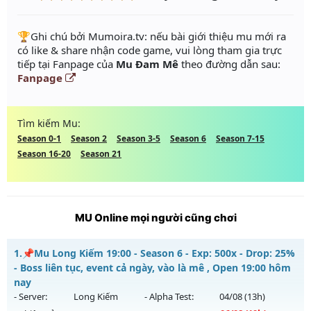
️🏆Ghi chú bởi Mumoira.tv: nếu bài giới thiệu mu mới ra
có like & share nhận code game, vui lòng tham gia trực
tiếp tại Fanpage của
Mu Đam Mê
theo đường dẫn sau:
Fanpage
Tìm kiếm Mu:
Season 0-1
Season 2
Season 3-5
Season 6
Season 7-15
Season 16-20
Season 21
MU Online mọi người cũng chơi
1.
📌Mu Long Kiếm 19:00 - Season 6 - Exp: 500x - Drop: 25%
- Boss liên tục, event cả ngày, vào là mê , Open 19:00 hôm
nay
- Server:
Long Kiếm
- Alpha Test:
04/08
(13h)