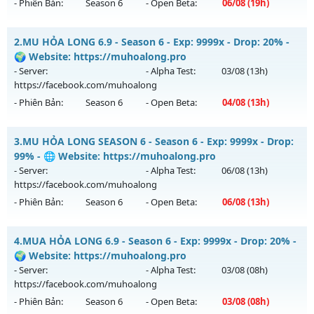
- Phiên Bản:
Season 6
- Open Beta:
06/08
(19h)
📌Mu Long Kiếm 19:00 - Boss liên tục, event cả ngày, vào là
2.
MU HỎA LONG 6.9 - Season 6 - Exp: 9999x - Drop: 20% -
mê , Open 19:00 hôm nay
🌍 Website: https://muhoalong.pro
Mu mới ra tháng 08 2026 - Mở máy chủ
Long Kiếm
vào 19h
- Server:
- Alpha Test:
03/08
(13h)
ngày 06/08/2626
https://facebook.com/muhoalong
- Phiên Bản:
Season 6
- Open Beta:
04/08
(13h)
Exp: 500x - Drop: 25%
Kiểu reset: Reset In Game
MU HỎA LONG 6.9 - 🌍 Website: https://muhoalong.pro
3.
MU HỎA LONG SEASON 6 - Season 6 - Exp: 9999x - Drop:
Thể loại: Mu Nguyên bản Webzen
Mu mới ra tháng 08 2026 - Mở máy chủ
99% - 🌐 Website: https://muhoalong.pro
Antihack: VIP SHIELD
https://facebook.com/muhoalong
vào 13h ngày
- Server:
- Alpha Test:
06/08
(13h)
04/08/2626
https://facebook.com/muhoalong
- Phiên Bản:
Season 6
- Open Beta:
06/08
(13h)
Exp: 9999x - Drop: 20%
Kiểu reset: Non Reset
MU HỎA LONG SEASON 6 - 🌐 Website:
4.
MUA HỎA LONG 6.9 - Season 6 - Exp: 9999x - Drop: 20% -
Thể loại: Mu Nguyên bản Webzen
https://muhoalong.pro
🌍 Website: https://muhoalong.pro
Antihack: XShield
Mu mới ra tháng 08 2026 - Mở máy chủ
- Server:
- Alpha Test:
03/08
(08h)
https://facebook.com/muhoalong
vào 13h ngày
https://facebook.com/muhoalong
06/08/2626
- Phiên Bản:
Season 6
- Open Beta:
03/08
(08h)