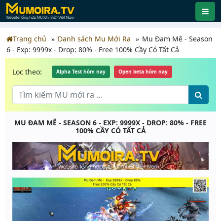
Trang chủ
Danh sách Mu Mới Ra
Mu Đam Mê - Season
6 - Exp: 9999x - Drop: 80% - Free 100% Cầy Có Tất Cả
Lọc theo:
Alpha Test hôm nay
Open beta hôm nay
MU ĐAM MÊ - SEASON 6 - EXP: 9999X - DROP: 80% - FREE
100% CẦY CÓ TẤT CẢ