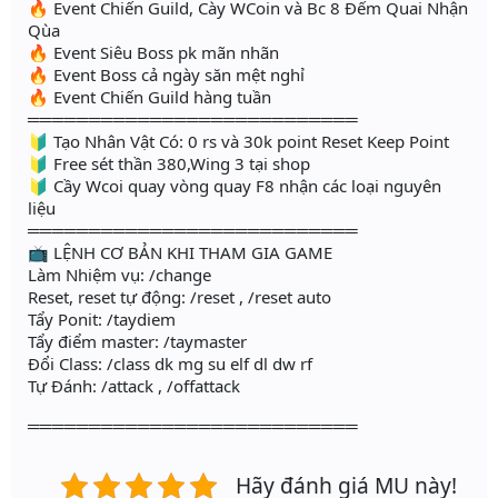
🔥 Event Chiến Guild, Cày WCoin và Bc 8 Đếm Quai Nhận
Qùa
🔥 Event Siêu Boss pk mãn nhãn
🔥 Event Boss cả ngày săn mệt nghỉ
🔥 Event Chiến Guild hàng tuần
═══════════════════════════
🔰 Tạo Nhân Vật Có: 0 rs và 30k point Reset Keep Point
🔰 Free sét thần 380,Wing 3 tại shop
🔰 Cầy Wcoi quay vòng quay F8 nhận các loại nguyên
liệu
═══════════════════════════
📺 LỆNH CƠ BẢN KHI THAM GIA GAME
Làm Nhiệm vụ: /change
Reset, reset tự động: /reset , /reset auto
Tẩy Ponit: /taydiem
Tẩy điểm master: /taymaster
Đổi Class: /class dk mg su elf dl dw rf
Tự Đánh: /attack , /offattack
═══════════════════════════
Hãy đánh giá MU này!