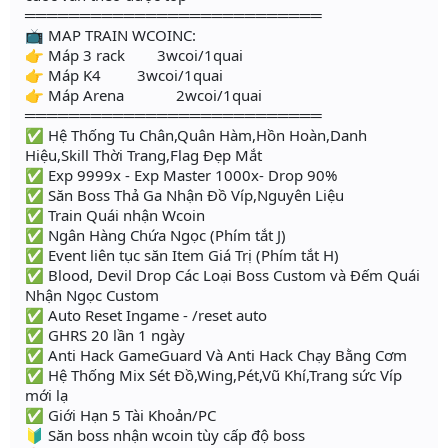
═══════════════════════════
📺 MAP TRAIN WCOINC:
👉 Máp 3 rack 3wcoi/1quai
👉 Máp K4 3wcoi/1quai
👉 Máp Arena 2wcoi/1quai
═══════════════════════════
✅ Hệ Thống Tu Chân,Quân Hàm,Hồn Hoàn,Danh
Hiệu,Skill Thời Trang,Flag Đẹp Mắt
✅ Exp 9999x - Exp Master 1000x- Drop 90%
✅ Săn Boss Thả Ga Nhận Đồ Víp,Nguyên Liệu
✅ Train Quái nhận Wcoin
✅ Ngân Hàng Chứa Ngọc (Phím tắt J)
✅ Event liên tục săn Item Giá Trị (Phím tắt H)
✅ Blood, Devil Drop Các Loại Boss Custom và Đếm Quái
Nhận Ngọc Custom
✅ Auto Reset Ingame - /reset auto
✅ GHRS 20 lần 1 ngày
✅ Anti Hack GameGuard Và Anti Hack Chạy Bằng Cơm
✅ Hệ Thống Mix Sét Đồ,Wing,Pét,Vũ Khí,Trang sức Víp
mới lạ
✅ Giới Hạn 5 Tài Khoản/PC
🔰 Săn boss nhận wcoin tùy cấp độ boss