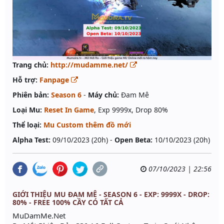
Trang chủ:
http://mudamme.net/
Hỗ trợ:
Fanpage
Phiên bản:
Season 6
-
Máy chủ:
Đam Mê
Loại Mu:
Reset In Game
, Exp 9999x, Drop 80%
Thể loại:
Mu Custom thêm đồ mới
Alpha Test:
09/10/2023 (20h) -
Open Beta:
10/10/2023 (20h)
07/10/2023 | 22:56
GIỚI THIỆU MU ĐAM MÊ - SEASON 6 - EXP: 9999X - DROP:
80% - FREE 100% CẦY CÓ TẤT CẢ
MuDamMe.Net