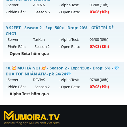
https://facebook.com/muhoalong
vào 15h ngày
- Server:
ARENA
- Alpha Test:
03/08
(10h)
03/08/2626
- Phiên Bản:
Season 6
- Open Beta:
03/08
(10h)
Exp: 9999x - Drop: 99%
__MU TRUỜNG KỲ__ - CAM KẾT LÂU DÀI NHÉ
Kiểu reset: Non Reset
9.
S2FPT - Season 2 - Exp: 500x - Drop: 20% - GIẢI TRÍ-DỄ
Mu mới ra tháng 08 2026 - Mở máy chủ
ARENA
vào 10h
CHƠI
Thể loại: Mu Nguyên bản Webzen
ngày 03/08/2626
- Server:
TarKan
- Alpha Test:
06/08
(09h)
Antihack: XShield
- Phiên Bản:
Season 2
- Open Beta:
07/08
(13h)
Exp: 200x - Drop: 20%
Open Beta hôm qua
Kiểu reset: Reset In Game
Thể loại: Mu Nguyên bản Webzen
S2FPT - GIẢI TRÍ-DỄ CHƠI
10.
💥 MU HÀ NỘI 💥 - Season 2 - Exp: 150x - Drop: 5% - 💎
Antihack: GoldShield
Mu mới ra tháng 08 2026 - Mở máy chủ
TarKan
vào 13h
ĐUA TOP NHẬN ATM- pk 24/24💎
ngày 07/08/2626
- Server:
DEVIAS
- Alpha Test:
07/08
(08h)
- Phiên Bản:
Season 2
- Open Beta:
07/08
(19h)
Exp: 500x - Drop: 20%
Alpha Test hôm qua
Kiểu reset: Reset In Game
Thể loại: Mu Nguyên bản Webzen
💥 MU HÀ NỘI 💥 - 💎 ĐUA TOP NHẬN ATM- pk 24/24💎
Antihack: PRO
https://ktdb.net/
Mu mới ra tháng 08 2026 - Mở máy chủ
|
789club
|
Jun88
DEVIAS
vào 19h
|
bắn cá
ngày 07/08/2626
đổi thưởng
|
Xôi Lạc