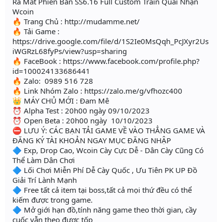
Ra Mắt Phiên Bản SS6.16 Full Custom Train Quái Nhận
Wcoin
🔥 Trang Chủ : http://mudamme.net/
🔥 Tải Game :
https://drive.google.com/file/d/1S2Ie0MsQqh_PcJXyr2Us
iWGRzL68fyPs/view?usp=sharing
🔥 FaceBook : https://www.facebook.com/profile.php?
id=100024133686441
🔥 Zalo: 0989 516 728
🔥 Link Nhóm Zalo : https://zalo.me/g/vfhozc400
👑 MÁY CHỦ MỚI : Đam Mê
⏰ Alpha Test : 20h00 ngày 09/10/2023
⏰ Open Beta : 20h00 ngày 10/10/2023
⛔ LƯU Ý: CÁC BẠN TẢI GAME VỀ VÀO THẲNG GAME VÀ
ĐĂNG KÝ TÀI KHOẢN NGAY MỤC ĐĂNG NHẬP
🔷 Exp, Drop Cao, Wcoin Cày Cực Dễ - Dân Cày Cũng Có
Thể Làm Dân Chơi
🔷 Lối Chơi Miễn Phí Dễ Cày Quốc , Ưu Tiên PK UP Đồ
Giải Trí Lành Mạnh
🔷 Free tất cả item tại boss,tất cả mọi thứ đều có thể
kiếm được trong game.
🔷 Mở giới hạn đồ,tính năng game theo thời gian, cầy
cuốc vẫn theo được tốp