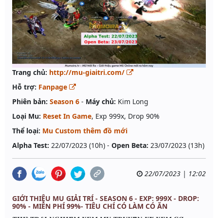
Trang chủ:
http://mu-giaitri.com/
Hỗ trợ:
Fanpage
Phiên bản:
Season 6
-
Máy chủ:
Kim Long
Loại Mu:
Reset In Game
, Exp 999x, Drop 90%
Thể loại:
Mu Custom thêm đồ mới
Alpha Test:
22/07/2023 (10h) -
Open Beta:
23/07/2023 (13h)
22/07/2023 | 12:02
GIỚI THIỆU MU GIẢI TRÍ - SEASON 6 - EXP: 999X - DROP:
90% - MIỄN PHÍ 99%- TIÊU CHÍ CÓ LÀM CÓ ĂN