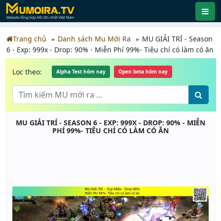
Trang chủ
Danh sách Mu Mới Ra
MU GIẢI TRÍ - Season
6 - Exp: 999x - Drop: 90% - Miễn Phí 99%- Tiêu chí có làm có ăn
Lọc theo:
Alpha Test hôm nay
Open beta hôm nay
MU GIẢI TRÍ - SEASON 6 - EXP: 999X - DROP: 90% - MIỄN
PHÍ 99%- TIÊU CHÍ CÓ LÀM CÓ ĂN