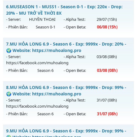
Mu Sài Gòn - Miễn phí 99.99%
6.
MUSEASON 1 - MUSS1 - Season 0-1 - Exp: 220x - Drop:
Thể loại: Mu Custom thêm đồ mới
Mu mới ra tháng 08 2026 - Mở máy chủ
Sài Gòn
vào 13h
20% - MU TRỞ VỀ THỜI 8X
Antihack: SharkGaurd
ngày 05/08/2626
- Server:
HUYỀN THOẠI
- Alpha Test:
29/07
(15h)
- Phiên Bản:
Season 0-1
- Open Beta:
06/08
(15h)
Exp: 9999x - Drop: 20%
Kiểu reset: Reset In Game
MUSEASON 1 - MUSS1 - MU TRỞ VỀ THỜI 8X
7.
MU HỎA LONG 6.9 - Season 6 - Exp: 9999x - Drop: 20% -
Thể loại: Mu Custom thêm đồ mới
Mu mới ra tháng 08 2026 - Mở máy chủ
HUYỀN THOẠI
vào
🌍 Website: https://muhoalong.pro
Antihack: 8x
15h ngày 06/08/2626
- Server:
- Alpha Test:
03/08
(08h)
https://facebook.com/muhoalong
Exp: 220x - Drop: 20%
- Phiên Bản:
Season 6
- Open Beta:
03/08
(08h)
Kiểu reset: Reset In Game
Thể loại: Mu Nguyên bản Webzen
MU HỎA LONG 6.9 - 🌍 Website: https://muhoalong.pro
8.
MU HỎA LONG 6.9 - Season 6 - Exp: 9999x - Drop: 99% -
Antihack: IGMU.DEV
Mu mới ra tháng 08 2026 - Mở máy chủ
🌍 Website: https://muhoalong.pro
https://facebook.com/muhoalong
vào 08h ngày
- Server:
- Alpha Test:
31/07
(08h)
03/08/2626
https://facebook.com/muhoalong
- Phiên Bản:
Season 6
- Open Beta:
31/07
(08h)
Exp: 9999x - Drop: 20%
Kiểu reset: Non Reset
MU HỎA LONG 6.9 - 🌍 Website: https://muhoalong.pro
9.
MU HỎA LONG 6.9 - Season 6 - Exp: 9999x - Drop: 99% -
Thể loại: Mu Nguyên bản Webzen
Mu mới ra tháng 07 2026 - Mở máy chủ