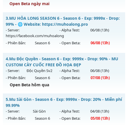
Open Beta ngày mai
Kiểu reset: Reset In Game
Thể loại: Mu Nguyên bản Webzen
MU Hải Long - Săn Boss nhận Xu & Đồ Socket cuối,
3.
MU HỎA LONG SEASON 6 - Season 6 - Exp: 9999x - Drop:
Antihack: gold
Mu mới ra tháng 08 2026 - Mở máy chủ
MU Hải Long
vào
99% - 🌐 Website: https://muhoalong.pro
13h ngày 09/08/2626
- Server:
- Alpha Test:
06/08
(13h)
https://facebook.com/muhoalong
Exp: 200x - Drop: 30%
- Phiên Bản:
Season 6
- Open Beta:
06/08
(13h)
Kiểu reset: Reset In Game
Thể loại: Mu Nguyên bản Webzen
MU HỎA LONG SEASON 6 - 🌐 Website:
4.
Mu Độc Quyền - Season 6 - Exp: 9999x - Drop: 90% - MU
https://muhoalong.pro
Antihack: VietGuard
CUSTOM CÀY CUỐC FREE ĐỒ HỌA ĐẸP
Mu mới ra tháng 08 2026 - Mở máy chủ
- Server:
Độc Quyền Sv2
- Alpha Test:
06/08
(13h)
https://facebook.com/muhoalong
vào 13h ngày
- Phiên Bản:
Season 6
- Open Beta:
07/08
(13h)
06/08/2626
Open Beta hôm qua
Exp: 9999x - Drop: 99%
Mu Độc Quyền - MU CUSTOM CÀY CUỐC FREE ĐỒ HỌA ĐẸP
Kiểu reset: Non Reset
5.
Mu Sài Gòn - Season 6 - Exp: 9999x - Drop: 20% - Miễn phí
Mu mới ra tháng 08 2026 - Mở máy chủ
Độc Quyền Sv2
vào
99.99%
Thể loại: Mu Nguyên bản Webzen
13h ngày 07/08/2626
- Server:
Sài Gòn
- Alpha Test:
04/08
(13h)
Antihack: XShield
- Phiên Bản:
Season 6
- Open Beta:
05/08
(13h)
Exp: 9999x - Drop: 90%
Kiểu reset: Reset In Game