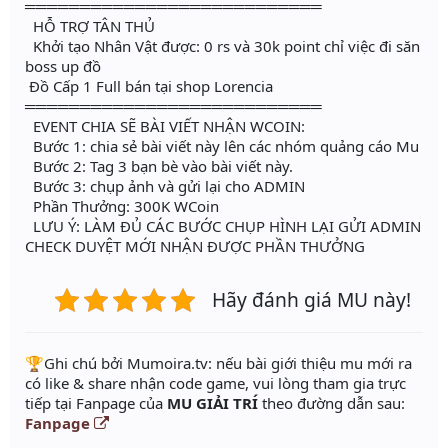
═══════════════════════════
HỖ TRỢ TÂN THỦ
Khởi tạo Nhân Vật được: 0 rs và 30k point chỉ việc đi săn
boss up đồ
Đồ Cấp 1 Full bán tại shop Lorencia
═══════════════════════════
EVENT CHIA SẼ BÀI VIẾT NHẬN WCOIN:
Bước 1: chia sẻ bài viết này lên các nhóm quảng cáo Mu
Bước 2: Tag 3 bạn bè vào bài viết này.
Bước 3: chụp ảnh và gửi lại cho ADMIN
Phần Thưởng: 300K WCoin
LƯU Ý: LÀM ĐỦ CÁC BƯỚC CHỤP HÌNH LẠI GỬI ADMIN
CHECK DUYỆT MỚI NHẬN ĐƯỢC PHẦN THƯỞNG
Hãy đánh giá MU này!
️🏆Ghi chú bởi Mumoira.tv: nếu bài giới thiệu mu mới ra
có like & share nhận code game, vui lòng tham gia trực
tiếp tại Fanpage của
MU GIẢI TRÍ
theo đường dẫn sau:
Fanpage