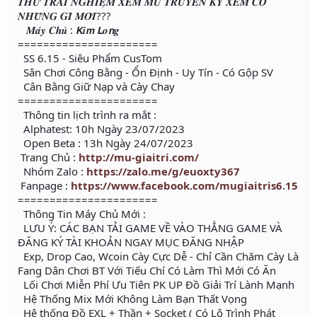
𝑻𝑯𝑼̛̉ 𝑻𝑹𝑨̉𝑰 𝑵𝑮𝑯𝑰𝑬̣̂𝑴 𝑿𝑬𝑴 𝑴𝑼 𝑻𝑹𝑼𝒀𝑬̂̀𝑵 𝑲𝒀̀ 𝑿𝑬𝑴 𝑪𝑶́
𝑵𝑯𝑼̛̃𝑵𝑮 𝑮𝑰̀ 𝑴𝑶̛́𝑰???
𝑴𝒂́𝒚 𝑪𝒉𝒖̉ : 𝙆𝒊𝙢 𝙇𝒐𝙣𝒈
======================
SS 6.15 - Siêu Phẩm CusTom
Sân Chơi Công Bằng - Ổn Định - Uy Tín - Có Gộp SV
Cân Bằng Giữ Nạp và Cày Chay
======================
Thông tin lịch trình ra mắt :
Alphatest: 10h Ngày 23/07/2023
Open Beta : 13h Ngày 24/07/2023
Trang Chủ :
http://mu-giaitri.com/
Nhóm Zalo :
https://zalo.me/g/euoxty367
Fanpage :
https://www.facebook.com/mugiaitris6.15
======================
Thông Tin Máy Chủ Mới :
LƯU Ý: CÁC BẠN TẢI GAME VỀ VÀO THẲNG GAME VÀ
ĐĂNG KÝ TÀI KHOẢN NGAY MỤC ĐĂNG NHẬP
Exp, Drop Cao, Wcoin Cày Cực Dễ - Chỉ Cần Chăm Cày Là
Fang Dân Chơi BT Với Tiếu Chí Có Làm Thì Mới Có Ăn
Lối Chơi Miễn Phí Ưu Tiên PK UP Đồ Giải Trí Lành Mạnh
Hệ Thống Mix Mới Không Làm Bạn Thất Vọng
Hệ thống Đồ EXL + Thần + Socket ( Có Lộ Trình Phát