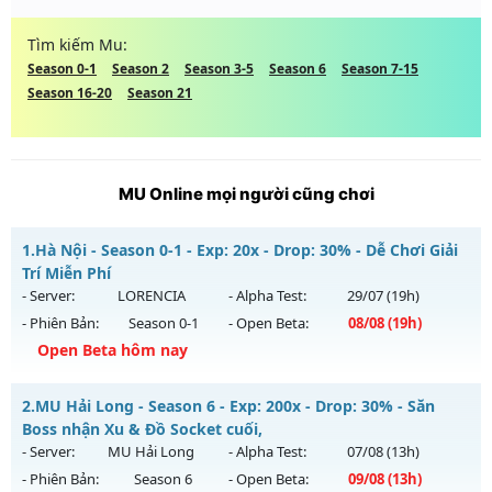
Tìm kiếm Mu:
Season 0-1
Season 2
Season 3-5
Season 6
Season 7-15
Season 16-20
Season 21
MU Online mọi người cũng chơi
1.
Hà Nội - Season 0-1 - Exp: 20x - Drop: 30% - Dễ Chơi Giải
Trí Miễn Phí
- Server:
LORENCIA
- Alpha Test:
29/07
(19h)
- Phiên Bản:
Season 0-1
- Open Beta:
08/08
(19h)
Open Beta hôm nay
Hà Nội - Dễ Chơi Giải Trí Miễn Phí
2.
MU Hải Long - Season 6 - Exp: 200x - Drop: 30% - Săn
Mu mới ra tháng 08 2026 - Mở máy chủ
LORENCIA
vào 19h
Boss nhận Xu & Đồ Socket cuối,
ngày 08/08/2626
- Server:
MU Hải Long
- Alpha Test:
07/08
(13h)
- Phiên Bản:
Season 6
- Open Beta:
09/08
(13h)
Exp: 20x - Drop: 30%