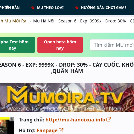
PHIÊN BẢN
MU THEO LOẠI
HƯỚNG DẪN CHƠI GAME
ch Mu Mới Ra
Mu Hà Nội - Season 6 - Exp: 9999x - Drop: 30% - 
lpha Test hôm
Open beta hôm
nay
nay
EASON 6 - EXP: 9999X - DROP: 30% - CÀY CUỐC, K
,QUÂN HÀM
Trang chủ:
http://mu-hanoixua.info
Hỗ trợ:
Fanpage