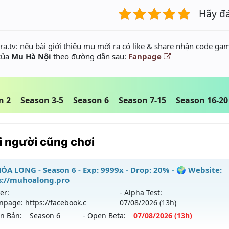
Hãy đ
a.tv: nếu bài giới thiệu mu mới ra có like & share nhận code gam
 của
Mu Hà Nội
theo đường dẫn sau:
Fanpage
n 2
Season 3-5
Season 6
Season 7-15
Season 16-20
 người cũng chơi
ỎA LONG - Season 6 - Exp: 9999x - Drop: 20% - 🌍 Website:
s://muhoalong.pro
er:
- Alpha Test:
npage: https://facebook.c
07/08
/2026
(13h)
ên Bản:
Season 6
- Open Beta:
07/08
/2026
(13h)