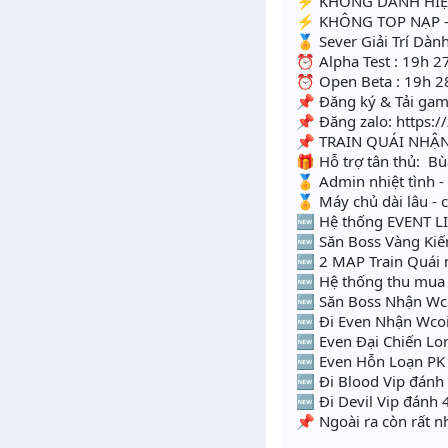
⚡ KHÔNG DANH HIỆ
⚡ KHÔNG TOP NẠP -
🏅 Sever Giải Trí Dàn
⏰ Alpha Test : 19h 
⏰ Open Beta : 19h 2
📌 Đăng ký & Tải gam
📌 Đăng zalo: https:/
📌 TRAIN QUÁI NHẬN 
🎁 Hỗ trợ tân thủ: B
🏅 Admin nhiệt tình -
🏅 Máy chủ dài lâu - 
🆕 Hệ thống EVENT L
🆕 Săn Boss Vàng K
🆕 2 MAP Train Quái
🆕 Hệ thống thu mua
🆕 Săn Boss Nhận Wc
🆕 Đi Even Nhận Wco
🆕 Even Đại Chiến Lo
🆕 Even Hỗn Loạn PK
🆕 Đi Blood Vip đán
🆕 Đi Devil Vip đán
📌 Ngoài ra còn rất n