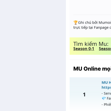
️🏆Ghi chú bởi Mumoir
trực tiếp tại Fanpage
Tìm kiếm Mu:
Season 0-1
Seaso
MU Online mọi
MU H
http
1
- Serv
💎 Fa
- Phi