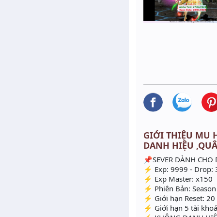
GIỚI THIỆU MU H
DANH HIỆU ,QU
📌SEVER DÀNH CHO 
⚡ Exp: 9999 - Drop:
⚡ Exp Master: x150
⚡ Phiên Bản: Season
⚡ Giới hạn Reset: 20
⚡ Giới hạn 5 tài kho