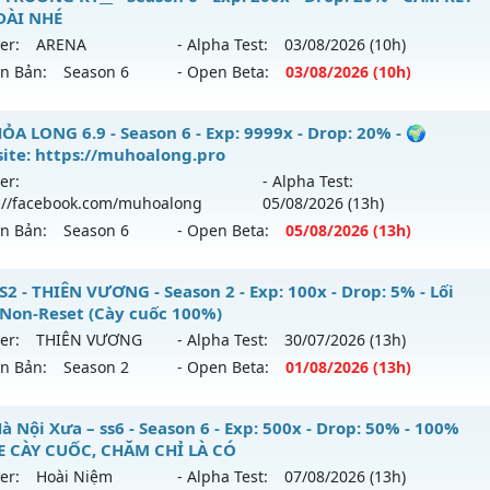
loại: Mu Nguyên bản Webzen
DÀI NHÉ
ới ra tháng 08 2026 - Mở máy chủ
https://facebook.com
er:
ARENA
- Alpha Test:
03/08
/2026
(10h)
ack: XShield
 02/08/2626
ên Bản:
Season 6
- Open Beta:
03/08
/2026
(10h)
9999x - Drop: 99%
_MU TRUỜNG KỲ__ - CAM KẾT LÂU DÀI NHÉ
ỎA LONG 6.9 - Season 6 - Exp: 9999x - Drop: 20% - 🌍
reset: Non Reset
ite: https://muhoalong.pro
 mới ra tháng 08 2026 - Mở máy chủ
ARENA
vào 10h ngày 
loại: Mu Nguyên bản Webzen
er:
- Alpha Test:
://facebook.com/muhoalong
05/08
/2026
(13h)
p: 200x - Drop: 20%
ack: XShield
ên Bản:
Season 6
- Open Beta:
05/08
/2026
(13h)
ểu reset: Reset In Game
hể loại: Mu Nguyên bản Webzen
ỎA LONG 6.9 - 🌍 Website: https://muhoalong.pro
S2 - THIÊN VƯƠNG - Season 2 - Exp: 100x - Drop: 5% - Lối
 Non-Reset (Cày cuốc 100%)
tihack: GoldShield
ới ra tháng 08 2026 - Mở máy chủ
https://facebook.com
er:
THIÊN VƯƠNG
- Alpha Test:
30/07
/2026
(13h)
 05/08/2626
ên Bản:
Season 2
- Open Beta:
01/08
/2026
(13h)
9999x - Drop: 20%
 SS2 - THIÊN VƯƠNG - Lối chơi Non-Reset (Cày cuốc 100%)
 Nội Xưa – ss6 - Season 6 - Exp: 500x - Drop: 50% - 100%
reset: Non Reset
 CÀY CUỐC, CHĂM CHỈ LÀ CÓ
 mới ra tháng 08 2026 - Mở máy chủ
THIÊN VƯƠNG
vào 13
loại: Mu Nguyên bản Webzen
er:
Hoài Niệm
- Alpha Test:
07/08
/2026
(13h)