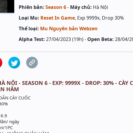
Phiên bản:
Season 6
-
Máy chủ:
Hà Nội
Loại Mu:
Reset In Game
, Exp 9999x, Drop 30%
Thể loại:
Mu Nguyên bản Webzen
Alpha Test:
27/04/2023 (19h) -
Open Beta:
28/04/2
À NỘI - SEASON 6 - EXP: 9999X - DROP: 30% - CÀ
ÂN HÀM
DÂN CÀY CUỐC
 30%
 6.9
 lần/ ngày
ản/1PC