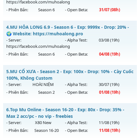
https://facebook.com/muhoalong
Exp: 50x - Drop: 100%
- Phiên Bản:
Season 6
- Open Beta:
31/07
(08h)
Kiểu reset: Reset In Game
Thể loại: Mu Nguyên bản Webzen
MU HỎA LONG 6.9 - 🌍 Website: https://muhoalong.pro
4.
MU HỎA LONG 6.9 - Season 6 - Exp: 9999x - Drop: 20% -
Antihack: Gameguard
Mu mới ra tháng 07 2026 - Mở máy chủ
🌍 Website: https://muhoalong.pro
https://facebook.com/muhoalong
vào 08h ngày
- Server:
- Alpha Test:
03/08
(19h)
31/07/2626
https://facebook.com/muhoalong
- Phiên Bản:
Season 6
- Open Beta:
04/08
(19h)
Exp: 9999x - Drop: 99%
Kiểu reset: Non Reset
MU HỎA LONG 6.9 - 🌍 Website: https://muhoalong.pro
5.
MU CỔ XƯA - Season 2 - Exp: 100x - Drop: 10% - Cày Cuốc
Thể loại: Mu Nguyên bản Webzen
Mu mới ra tháng 08 2026 - Mở máy chủ
100%, Không Custom
Antihack: Xshiel
https://facebook.com/muhoalong
vào 19h ngày
- Server:
HOÀI NIỆM
- Alpha Test:
30/07
(19h)
04/08/2626
- Phiên Bản:
Season 2
- Open Beta:
01/08
(19h)
Exp: 9999x - Drop: 20%
MU CỔ XƯA - Cày Cuốc 100%, Không Custom
Kiểu reset: Non Reset
6.
Top Mu Online - Season 16-20 - Exp: 80x - Drop: 35% -
Mu mới ra tháng 08 2026 - Mở máy chủ
HOÀI NIỆM
vào 19h
Max 2 acc/pc - no vip - freebies
Thể loại: Mu Nguyên bản Webzen
ngày 01/08/2626
- Server:
X80 New
- Alpha Test:
11/08
(19h)
Antihack: XShield
- Phiên Bản:
Season 16-20
- Open Beta:
11/08
(19h)
Exp: 100x - Drop: 10%