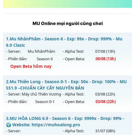
MU Online mọi người cũng chơi
1.
Mu NhânPhâm - Season 6 - Exp: 99x - Drop: 999% - Mu
6.0 Clasic
- Server:
Mu NhânPhâm
- Alpha Test:
07/08
(13h)
- Phiên Bản:
Season 6
- Open Beta:
09/08
(13h)
Open Beta hôm nay
Mu NhânPhâm - Mu 6.0 Clasic
2.
Mu Thiên Long - Season 0-1 - Exp: 50x - Drop: 100% - MU
Mu mới ra tháng 08 2026 - Mở máy chủ
Mu NhânPhâm
vào
SS1.9 –CHUẨN CÀY CẤY NGUYÊN BẢN
13h ngày 09/08/2626
- Server:
Máy chủ Thiên Vương
- Alpha Test:
03/08
(22h)
- Phiên Bản:
Season 0-1
- Open Beta:
03/08
(22h)
Exp: 99x - Drop: 999%
Kiểu reset: Reset In Game
Mu Thiên Long - MU SS1.9 –CHUẨN CÀY CẤY NGUYÊN BẢN
3.
MU HỎA LONG 6.9 - Season 6 - Exp: 9999x - Drop: 99% -
Thể loại: Mu Nguyên bản Webzen
Mu mới ra tháng 08 2026 - Mở máy chủ
Máy chủ Thiên
🌍 Website: https://muhoalong.pro
Antihack: goldshield💥
Vương
vào 22h ngày 03/08/2626
- Server:
- Alpha Test:
31/07
(08h)