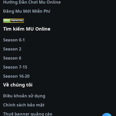
Hướng Dẫn Chơi Mu Online
socolive
|
xoso66
|
DABET
|
xem bóng đá
Đăng Mu Mới Miễn Phí
cakhiatv
|
kèo nhà
cái
|
qh88
|
Ok9
|
nhatvip
|
socolive
|
Ku
88
|
tài xỉu
Tìm kiếm MU Online
online
|
sunwin
|
hitclub
|
b52club
|
iwin
cái uy tín
|
kèo nhà
Season 0-1
cái
|
nowgoal
|
1gom
|
net88
|
max88
|
Season 2
đĩa
|
bắn cá đổi
thưởng
Season 6
|
https://bongdalu.ceo
|
trang chủ
fly88
|
new88
|
https://keonhacai.claims/
|
ht
Season 7-15
bóng đá
|
NEW88
|
socolive
Season 16-20
tv
|
hitclub
|
ok9
|
Hitclub
|
Vic88
|
Red8
win
|
Xoilac
|
open 88
|
open 88
|
sun
Về chúng tôi
win
|
hit club
|
Kingfun
|
game bài đổi
Điều khoản sử dụng
thưởng
|
rik vip
|
game bắn cá đổi
thưởng
|
giai ma keo nha
Chính sách bảo mật
cai
|
8xbet
|
MB66
|
ty le ca
Thuê banner quảng cáo