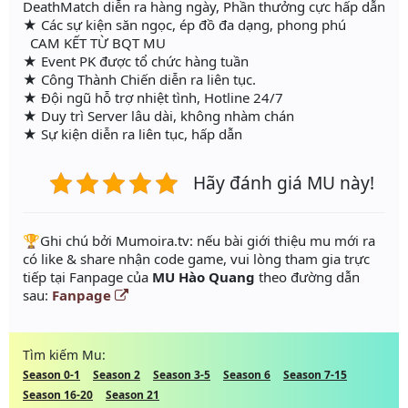
DeathMatch diễn ra hàng ngày, Phần thưởng cực hấp dẫn
★ Các sự kiện săn ngọc, ép đồ đa dạng, phong phú
CAM KẾT TỪ BQT MU
★ Event PK được tổ chức hàng tuần
★ Công Thành Chiến diễn ra liên tục.
★ Đội ngũ hỗ trợ nhiệt tình, Hotline 24/7
★ Duy trì Server lâu dài, không nhàm chán
★ Sự kiện diễn ra liên tục, hấp dẫn
Hãy đánh giá MU này!
️🏆Ghi chú bởi Mumoira.tv: nếu bài giới thiệu mu mới ra
có like & share nhận code game, vui lòng tham gia trực
tiếp tại Fanpage của
MU Hào Quang
theo đường dẫn
sau:
Fanpage
Tìm kiếm Mu:
Season 0-1
Season 2
Season 3-5
Season 6
Season 7-15
Season 16-20
Season 21