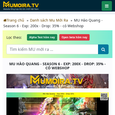
Trang chủ
Danh sách Mu Mới Ra
MU Hào Quang -
Season 6 - Exp: 200x - Drop: 35% - có Webshop
Lọc theo:
Alpha Test hôm nay
Open beta hôm nay
MU HÀO QUANG - SEASON 6 - EXP: 200X - DROP: 35% -
CÓ WEBSHOP