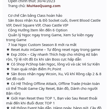
Open chính thức 30/4/2023
Trang chủ:
MuHaoQuang.com
Cơ chế Cân bằng Class hoàn hảo
Săn Boss nhận Xu & Đồ Socket cuối, Event Blood Castle
VIP, Devil Square VIP, Chao Castle VIP
Cộng Hưởng Item lên đến 6 Option
Quản lý Ngọc ngay trong Game, Xem Sự kiện ngay
trong Game
7 loại Ngọc Custom Season 8 mới ra mắt
★ Reset Auto inGame – Tự động reset ngay trong game
★ Exp 200x – Cày nhanh Thích hợp cho những AE bận
rộn, Tỷ lệ rớt đồ Ex khi săn Boss cực hấp dẫn
★ Có Shop PcShop bán Ngọc, lông vũ và các Vé Sự Kiện
★ Train quái nhận điểm Pc.Point
★ Săn Boss nhận ngay Wcoin, Xu, Vũ khí Rồng cấp 2 & 8
Set đồ cuối
★ Có Hệ Thống Offline Attack, Offline Trade (Hoàn toàn
có thể Thoát Game Cày Reset, Bán đồ, Dành cho người
Bận rộn)
★ Giới Hạn Reset theo TOP 1, Bạn vào Sau Reset thoải
mái đến khi đuổi được TOP 1
★ Hệ thống Event hấp dẫn, Hàng ngày, hàng giờ, Cày đồ