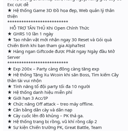
Exc cực dễ
★ Hệ thống Game 3D Đồ họa đẹp, Web quản lý thân
thiện
**************************
HỖ TRỢ TÂN THỦ Khi Open Chính Thức
★ GHRS 10 lần 1 ngày
★ Tạo nhân vật mới nhận ngay 30 Reset và Gói quà
Chiến Binh khi bạn tham gia AlphaTest
★ Hàng ngan Giftcode được Phát ngay Ngày đầu Mở
Server
**************************
★ Exp 200x – Party càng đông càng tăng exp
★ Hệ thống Tặng Xu Wcoin khi săn Boss, Tìm kiếm Cây
thần tài vui nhộn
★ Tính năng tổ đội party tối đa 10 người
★ Hệ thống danh hiệu miễn phí
★ Giới hạn 3 Acc/IP
★ Chức năng Off attack – treo máy offline.
★ Cân bằng dân cày và dân nạp
★ Cày cuốc lên đồ khủng – PK thả ga.
★ Hệ thống trang bị rồng, vũ khí rồng cấp 2
★ Sự kiện Chiến trường PK, Great Battle, Team