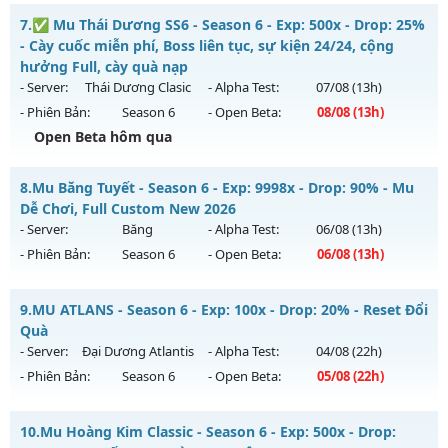
Kiểu reset: Reset In Game
Top Mu Online - Max 2 acc/pc - no vip - freebies
7.
✅ Mu Thái Dương SS6 - Season 6 - Exp: 500x - Drop: 25%
Thể loại: Mu Nguyên bản Webzen
Mu mới ra tháng 08 2026 - Mở máy chủ
X80 New
vào 19h
- Cày cuốc miễn phí, Boss liên tục, sự kiện 24/24, cộng
Antihack: Phiên bản mới nhất
ngày 11/08/2626
hưởng Full, cày quà nạp
- Server:
Thái Dương Clasic
- Alpha Test:
07/08
(13h)
Exp: 80x - Drop: 35%
- Phiên Bản:
Season 6
- Open Beta:
08/08
(13h)
Kiểu reset: Reset In Game
Open Beta hôm qua
Thể loại: Mu Nguyên bản Webzen
✅ Mu Thái Dương SS6 - Cày cuốc miễn phí, Boss liên tục,
Antihack: AntiShield
8.
Mu Băng Tuyết - Season 6 - Exp: 9998x - Drop: 90% - Mu
sự kiện 24/24, cộng hưởng Full, cày quà nạp
Dễ Chơi, Full Custom New 2026
Mu mới ra tháng 08 2026 - Mở máy chủ
Thái Dương Clasic
- Server:
Băng
- Alpha Test:
06/08
(13h)
vào 13h ngày 08/08/2626
- Phiên Bản:
Season 6
- Open Beta:
06/08
(13h)
Exp: 500x - Drop: 25%
Mu Băng Tuyết - Mu Dễ Chơi, Full Custom New 2026
Kiểu reset: Reset In Game
9.
MU ATLANS - Season 6 - Exp: 100x - Drop: 20% - Reset Đổi
Mu mới ra tháng 08 2026 - Mở máy chủ
Băng
vào 13h ngày
Quà
Thể loại: Mu Nguyên bản Webzen
06/08/2626
- Server:
Đại Dương Atlantis
- Alpha Test:
04/08
(22h)
Antihack: VIP SHIELD
- Phiên Bản:
Season 6
- Open Beta:
05/08
(22h)
Exp: 9998x - Drop: 90%
Kiểu reset: Reset In Game
MU ATLANS - Reset Đổi Quà
10.
Mu Hoàng Kim Classic - Season 6 - Exp: 500x - Drop:
Thể loại: Mu Custom thêm đồ mới