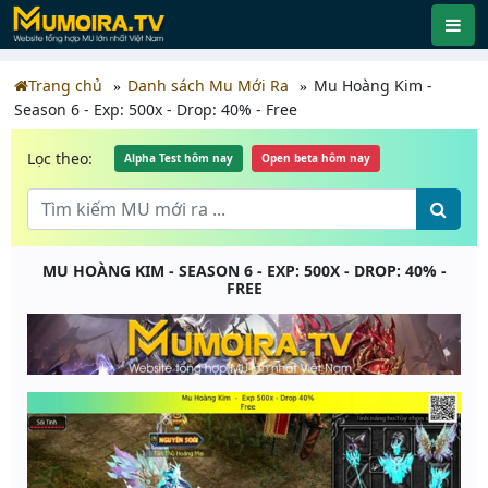
Trang chủ
Danh sách Mu Mới Ra
Mu Hoàng Kim -
Season 6 - Exp: 500x - Drop: 40% - Free
Lọc theo:
Alpha Test hôm nay
Open beta hôm nay
MU HOÀNG KIM - SEASON 6 - EXP: 500X - DROP: 40% -
FREE