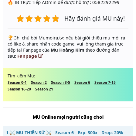
🔥 IB TRực Tiếp ADmin để được hỗ trợ : 0582292299
Hãy đánh giá MU này!
️🏆Ghi chú bởi Mumoira.tv: nếu bài giới thiệu mu mới ra
có like & share nhận code game, vui lòng tham gia trực
tiếp tại Fanpage của
Mu Hoàng Kim
theo đường dẫn
sau:
Fanpage
Tìm kiếm Mu:
Season 0-1
Season 2
Season 3-5
Season 6
Season 7-15
Season 16-20
Season 21
MU Online mọi người cũng chơi
1.
⚔️ MU THIÊN SỨ ⚔️ - Season 6 - Exp: 300x - Drop: 20% -