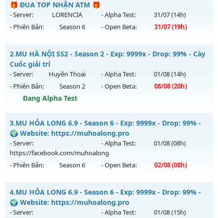
🎁 ĐUA TOP NHẬN ATM 🎁
- Server:
LORENCIA
- Alpha Test:
31/07
(14h)
- Phiên Bản:
Season 6
- Open Beta:
31/07
(19h)
⚔️ MU THIÊN SỨ ⚔️ - 🎁 ĐUA TOP NHẬN ATM 🎁
2.
MU HÀ NỘI SS2 - Season 2 - Exp: 9999x - Drop: 99% - Cày
Mu mới ra tháng 07 2026 - Mở máy chủ
LORENCIA
vào 19h
Cuốc giải trí
ngày 31/07/2626
- Server:
Huyền Thoại
- Alpha Test:
01/08
(14h)
- Phiên Bản:
Season 2
- Open Beta:
08/08
(20h)
Exp: 300x - Drop: 20%
Đang Alpha Test
Kiểu reset: Reset In Game
Thể loại: Mu Nguyên bản Webzen
MU HÀ NỘI SS2 - Cày Cuốc giải trí
3.
MU HỎA LONG 6.9 - Season 6 - Exp: 9999x - Drop: 99% -
Antihack: BDCAM
Mu mới ra tháng 08 2026 - Mở máy chủ
Huyền Thoại
vào
🌍 Website: https://muhoalong.pro
20h ngày 08/08/2626
- Server:
- Alpha Test:
01/08
(08h)
https://facebook.com/muhoalong
Exp: 9999x - Drop: 99%
- Phiên Bản:
Season 6
- Open Beta:
02/08
(08h)
Kiểu reset: Reset In Game
Thể loại: Mu Nguyên bản Webzen
MU HỎA LONG 6.9 - 🌍 Website: https://muhoalong.pro
4.
MU HỎA LONG 6.9 - Season 6 - Exp: 9999x - Drop: 99% -
Antihack: ugk
Mu mới ra tháng 08 2026 - Mở máy chủ
🌍 Website: https://muhoalong.pro
https://facebook.com/muhoalong
vào 08h ngày
- Server:
- Alpha Test:
01/08
(15h)