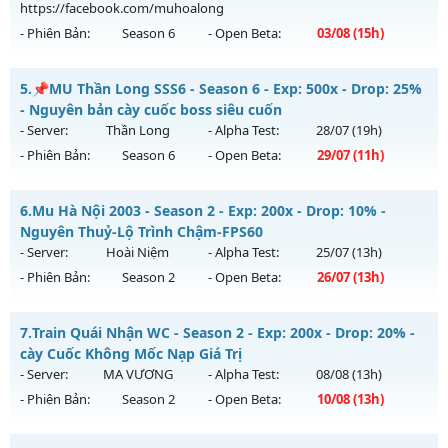
02/08/2626
https://facebook.com/muhoalong
- Phiên Bản:
Season 6
- Open Beta:
03/08
(15h)
Exp: 9999x - Drop: 99%
Kiểu reset: Non Reset
MU HỎA LONG 6.9 - 🌍 Website: https://muhoalong.pro
5.
📌MU Thần Long SSS6 - Season 6 - Exp: 500x - Drop: 25%
Thể loại: Mu Nguyên bản Webzen
Mu mới ra tháng 08 2026 - Mở máy chủ
- Nguyên bản cày cuốc boss siêu cuốn
Antihack: XShield
https://facebook.com/muhoalong
vào 15h ngày
- Server:
Thần Long
- Alpha Test:
28/07
(19h)
03/08/2626
- Phiên Bản:
Season 6
- Open Beta:
29/07
(11h)
Exp: 9999x - Drop: 99%
📌MU Thần Long SSS6 - Nguyên bản cày cuốc boss siêu
Kiểu reset: Non Reset
6.
Mu Hà Nội 2003 - Season 2 - Exp: 200x - Drop: 10% -
cuốn
Nguyên Thuỷ-Lộ Trình Chậm-FPS60
Thể loại: Mu Nguyên bản Webzen
Mu mới ra tháng 07 2026 - Mở máy chủ
Thần Long
vào 11h
- Server:
Hoài Niệm
- Alpha Test:
25/07
(13h)
Antihack: XShield
ngày 29/07/2626
- Phiên Bản:
Season 2
- Open Beta:
26/07
(13h)
Exp: 500x - Drop: 25%
Mu Hà Nội 2003 - Nguyên Thuỷ-Lộ Trình Chậm-FPS60
Kiểu reset: Reset In Game
7.
Train Quái Nhận WC - Season 2 - Exp: 200x - Drop: 20% -
Mu mới ra tháng 07 2026 - Mở máy chủ
Hoài Niệm
vào 13h
cày Cuốc Không Mốc Nạp Giá Trị
Thể loại: Mu Nguyên bản Webzen
ngày 26/07/2626
- Server:
MA VƯƠNG
- Alpha Test:
08/08
(13h)
Antihack: VIP SHIELD
- Phiên Bản:
Season 2
- Open Beta:
10/08
(13h)
Exp: 200x - Drop: 10%
Kiểu reset: Reset In Game
Train Quái Nhận WC - cày Cuốc Không Mốc Nạp Giá Trị