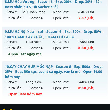
8.
MU Hỏa Vương - Season 6 - Exp: 200x - Drop: 30% - Săn
Thể loại: Mu Nguyên bản Webzen
Mu mới ra tháng 08 2026 - Mở máy chủ
MA VƯƠNG
vào
Boss nhận Xu & Đồ Socket cuối,
Antihack: Chống Hack Tối Đa
13h ngày 10/08/2626
- Server:
MU Hỏa Vương
- Alpha Test:
28/07
(13h)
- Phiên Bản:
Season 6
- Open Beta:
30/07
(13h)
Exp: 200x - Drop: 20%
Kiểu reset: Reset In Game
MU Hỏa Vương - Săn Boss nhận Xu & Đồ Socket cuối,
9.
MU Hà Nội Xưa – ss6 - Season 6 - Exp: 500x - Drop: 50% -
Thể loại: Mu Nguyên bản Webzen
Mu mới ra tháng 07 2026 - Mở máy chủ
MU Hỏa Vương
vào
100% GAME CÀY CUỐC, CHĂM CHỈ LÀ CÓ
Antihack: GameGuard
13h ngày 30/07/2626
- Server:
Hoài Niệm
- Alpha Test:
07/08
(13h)
- Phiên Bản:
Season 6
- Open Beta:
09/08
(13h)
Exp: 200x - Drop: 30%
Alpha Test ngày mai
Kiểu reset: Reset In Game
Thể loại: Mu Nguyên bản Webzen
MU Hà Nội Xưa – ss6 - 100% GAME CÀY CUỐC, CHĂM CHỈ LÀ
10.
CÀY CHAY HÚP MỐC NẠP - Season 6 - Exp: 500x - Drop:
CÓ
Antihack: VietGuard
25% - Boss liên tục, event cả ngày, vào là mê , Open 19:00
Mu mới ra tháng 08 2026 - Mở máy chủ
Hoài Niệm
vào 13h
hôm nay
ngày 09/08/2626
- Server:
Long Kiếm
- Alpha Test:
04/08
(13h)
- Phiên Bản:
Season 6
- Open Beta:
06/08
(19h)
Exp: 500x - Drop: 50%
Open Beta hôm nay
Kiểu reset: Reset In Game
Thể loại: Mu Nguyên bản Webzen
CÀY CHAY HÚP MỐC NẠP - Boss liên tục, event cả ngày, vào
là mê , Open 19:00 hôm nay