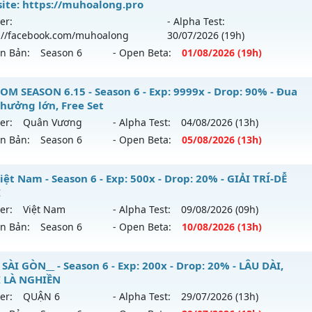
ể loại: Mu Custom thêm đồ mới
ite: https://muhoalong.pro
 mới ra tháng 08 2026 - Mở máy chủ
HỘI TỤ
vào 10h ngày 
er:
- Alpha Test:
tihack: Anti
://facebook.com/muhoalong
30/07
/2026
(19h)
p: 5555x - Drop: 100%
ên Bản:
Season 6
- Open Beta:
01/08
/2026
(19h)
ểu reset: Reset In Game
ể loại: Mu Custom thêm đồ mới
ỎA LONG 6.9 - 🌍 Website: https://muhoalong.pro
OM SEASON 6.15 - Season 6 - Exp: 9999x - Drop: 90% - Đua
thưởng lớn, Free Set
tihack: SPK
ới ra tháng 08 2026 - Mở máy chủ
https://facebook.com
er:
Quân Vương
- Alpha Test:
04/08
/2026
(13h)
 01/08/2626
ên Bản:
Season 6
- Open Beta:
05/08
/2026
(13h)
9999x - Drop: 99%
STOM SEASON 6.15 - Đua Top thưởng lớn, Free Set
ệt Nam - Season 6 - Exp: 500x - Drop: 20% - GIẢI TRÍ-DỄ
reset: Non Reset
I
 mới ra tháng 08 2026 - Mở máy chủ
Quân Vương
vào 13h
loại: Mu Nguyên bản Webzen
er:
Việt Nam
- Alpha Test:
09/08
/2026
(09h)
ên Bản:
Season 6
- Open Beta:
10/08
/2026
(13h)
p: 9999x - Drop: 90%
ack: XShield
ểu reset: Reset In Game
 Việt Nam - GIẢI TRÍ-DỄ CHƠI
SÀI GÒN__ - Season 6 - Exp: 200x - Drop: 20% - LÂU DÀI,
ể loại: Mu Bán Đồ Full Trong Shop
 LÀ NGHIỀN
 mới ra tháng 08 2026 - Mở máy chủ
Việt Nam
vào 13h ng
er:
QUẬN 6
- Alpha Test:
29/07
/2026
(13h)
tihack: Phoenix Season 6.15