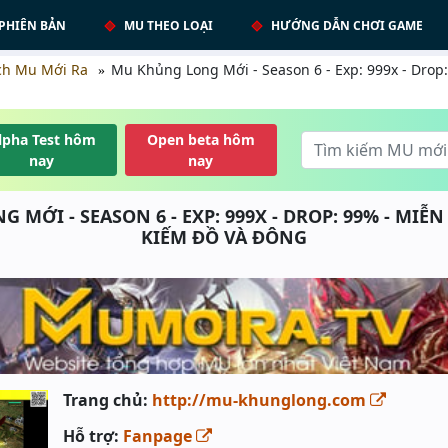
PHIÊN BẢN
MU THEO LOẠI
HƯỚNG DẪN CHƠI GAME
ch Mu Mới Ra
Mu Khủng Long Mới - Season 6 - Exp: 999x - Drop:
lpha Test hôm
Open beta hôm
nay
nay
MỚI - SEASON 6 - EXP: 999X - DROP: 99% - MIỄN
KIẾM ĐỒ VÀ ĐÔNG
Trang chủ:
http://mu-khunglong.com
Hỗ trợ:
Fanpage