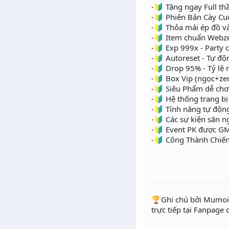
-🔰 Tặng ngay Full th
-🔰 Phiên Bản Cày Cu
-🔰 Thỏa mái ép đồ v
-🔰 Item chuẩn Webz
-🔰 Exp 999x - Party 
-🔰 Autoreset - Tự độ
-🔰 Drop 95% - Tỷ lệ r
-🔰 Box Vip (ngọc+zen
-🔰 Siêu Phẩm dễ chơi
-🔰 Hệ thống trang bị
-🔰 Tính năng tự động
-🔰 Các sự kiện săn n
-🔰 Event PK được GM
-🔰 Công Thành Chiến 
️🏆Ghi chú bởi Mumoir
trực tiếp tại Fanpage