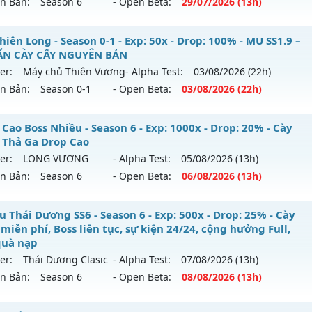
ên Bản:
Season 6
- Open Beta:
29/07
/2026
(13h)
p: 500x - Drop: 20%
ểu reset: Reset In Game
_MU SÀI GÒN__ - LÂU DÀI, CHƠI LÀ NGHIỀN
iên Long - Season 0-1 - Exp: 50x - Drop: 100% - MU SS1.9 –
hể loại: Mu Nguyên bản Webzen
N CÀY CẤY NGUYÊN BẢN
 mới ra tháng 07 2026 - Mở máy chủ
QUẬN 6
vào 13h ngày
er:
Máy chủ Thiên Vương
- Alpha Test:
03/08
/2026
(22h)
tihack: PRO
ên Bản:
Season 0-1
- Open Beta:
03/08
/2026
(22h)
p: 200x - Drop: 20%
ểu reset: Reset In Game
 Thiên Long - MU SS1.9 –CHUẨN CÀY CẤY NGUYÊN BẢN
Cao Boss Nhiều - Season 6 - Exp: 1000x - Drop: 20% - Cày
hể loại: Mu Nguyên bản Webzen
 Thả Ga Drop Cao
 mới ra tháng 08 2026 - Mở máy chủ
Máy chủ Thiên Vươn
er:
LONG VƯƠNG
- Alpha Test:
05/08
/2026
(13h)
tihack: AntiShark
/08/2626
ên Bản:
Season 6
- Open Beta:
06/08
/2026
(13h)
: 50x - Drop: 100%
op Cao Boss Nhiều - Cày Cuốc Thả Ga Drop Cao
u Thái Dương SS6 - Season 6 - Exp: 500x - Drop: 25% - Cày
ểu reset: Reset In Game
miễn phí, Boss liên tục, sự kiện 24/24, cộng hưởng Full,
 mới ra tháng 08 2026 - Mở máy chủ
LONG VƯƠNG
vào 13
ể loại: Mu Nguyên bản Webzen
quà nạp
er:
Thái Dương Clasic
- Alpha Test:
07/08
/2026
(13h)
p: 1000x - Drop: 20%
tihack: Gameguard
ên Bản:
Season 6
- Open Beta:
08/08
/2026
(13h)
ểu reset: Reset In Game