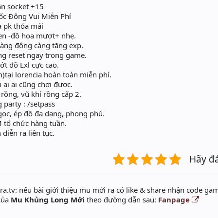
ần socket +15
ốc Đông Vui Miễn Phí
à pk thỏa mái
en -đồ họa mượt+ nhẹ.
càng đông càng tăng exp.
ng reset ngay trong game.
ớt đồ Exl cực cao.
)tại lorencia hoàn toàn miễn phí.
 ai ai cũng chơi được.
 rồng, vũ khí rồng cấp 2.
 party : /setpass
gọc, ép đồ đa dạng, phong phú.
 tổ chức hàng tuần.
diễn ra liên tục.
Hãy đ
a.tv: nếu bài giới thiệu mu mới ra có like & share nhận code gam
 của
Mu Khủng Long Mới
theo đường dẫn sau:
Fanpage