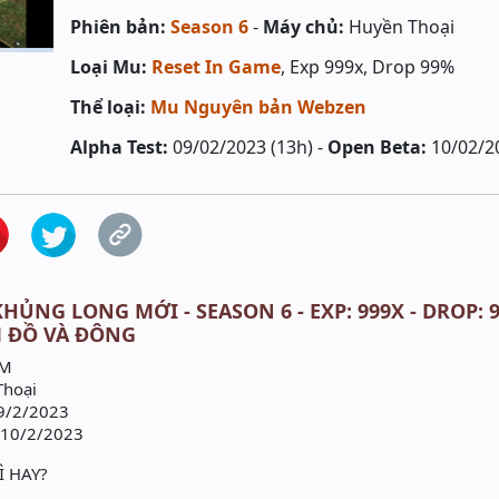
Phiên bản:
Season 6
-
Máy chủ:
Huyền Thoại
Loại Mu:
Reset In Game
, Exp 999x, Drop 99%
Thể loại:
Mu Nguyên bản Webzen
Alpha Test:
09/02/2023 (13h) -
Open Beta:
10/02/2
HỦNG LONG MỚI - SEASON 6 - EXP: 999X - DROP: 
M ĐỒ VÀ ĐÔNG
OM
Thoại
-9/2/2023
 10/2/2023
Ì HAY?