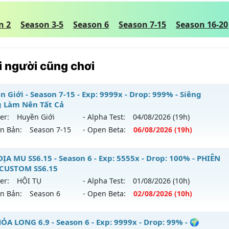
n 2
Season 3-5
Season 6
Season 7-15
Season 16-20
 người cũng chơi
 Giới - Season 7-15 - Exp: 9999x - Drop: 999% - Siêng
 Làm Nên Tất Cả
er:
Huyền Giới
- Alpha Test:
04/08
/2026
(19h)
ên Bản:
Season 7-15
- Open Beta:
06/08
/2026
(19h)
yền Giới - Siêng Năng Làm Nên Tất Cả
ĐỊA MU SS6.15 - Season 6 - Exp: 5555x - Drop: 100% - PHIÊN
CUSTOM SS6.15
 mới ra tháng 08 2026 - Mở máy chủ
Huyền Giới
vào 19h n
er:
HỘI TỤ
- Alpha Test:
01/08
/2026
(10h)
ên Bản:
Season 6
- Open Beta:
02/08
/2026
(10h)
p: 9999x - Drop: 999%
ểu reset: Reset In Game
ỤC ĐỊA MU SS6.15 - PHIÊN BẢN CUSTOM SS6.15
ỎA LONG 6.9 - Season 6 - Exp: 9999x - Drop: 99% - 🌍