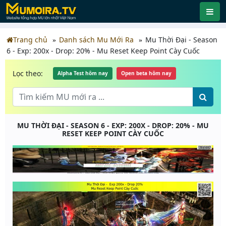
Trang chủ
Danh sách Mu Mới Ra
Mu Thời Đại - Season
6 - Exp: 200x - Drop: 20% - Mu Reset Keep Point Cày Cuốc
Lọc theo:
Alpha Test hôm nay
Open beta hôm nay
MU THỜI ĐẠI - SEASON 6 - EXP: 200X - DROP: 20% - MU
RESET KEEP POINT CÀY CUỐC