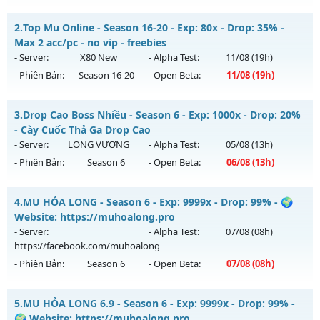
MU HỎA LONG 6.9 - 🌍 Website: https://muhoalong.pro
2.
Top Mu Online - Season 16-20 - Exp: 80x - Drop: 35% -
Mu mới ra tháng 07 2026 - Mở máy chủ
Max 2 acc/pc - no vip - freebies
https://facebook.com/muhoalong
vào 13h ngày
- Server:
X80 New
- Alpha Test:
11/08
(19h)
30/07/2626
- Phiên Bản:
Season 16-20
- Open Beta:
11/08
(19h)
Exp: 9999x - Drop: 99%
Top Mu Online - Max 2 acc/pc - no vip - freebies
Kiểu reset: Non Reset
3.
Drop Cao Boss Nhiều - Season 6 - Exp: 1000x - Drop: 20%
Mu mới ra tháng 08 2026 - Mở máy chủ
X80 New
vào 19h
- Cày Cuốc Thả Ga Drop Cao
Thể loại: Mu Nguyên bản Webzen
ngày 11/08/2626
- Server:
LONG VƯƠNG
- Alpha Test:
05/08
(13h)
Antihack: Xshiel
- Phiên Bản:
Season 6
- Open Beta:
06/08
(13h)
Exp: 80x - Drop: 35%
Kiểu reset: Reset In Game
Drop Cao Boss Nhiều - Cày Cuốc Thả Ga Drop Cao
4.
MU HỎA LONG - Season 6 - Exp: 9999x - Drop: 99% - 🌍
Thể loại: Mu Nguyên bản Webzen
Mu mới ra tháng 08 2026 - Mở máy chủ
LONG VƯƠNG
vào
Website: https://muhoalong.pro
Antihack: AntiShield
13h ngày 06/08/2626
- Server:
- Alpha Test:
07/08
(08h)
https://facebook.com/muhoalong
Exp: 1000x - Drop: 20%
- Phiên Bản:
Season 6
- Open Beta:
07/08
(08h)
Kiểu reset: Reset In Game
Thể loại: Mu Nguyên bản Webzen
MU HỎA LONG - 🌍 Website: https://muhoalong.pro
5.
MU HỎA LONG 6.9 - Season 6 - Exp: 9999x - Drop: 99% -
Antihack: GameGuard
Mu mới ra tháng 08 2026 - Mở máy chủ
🌍 Website: https://muhoalong.pro