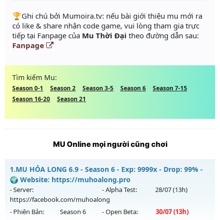
️🏆Ghi chú bởi Mumoira.tv: nếu bài giới thiệu mu mới ra
có like & share nhận code game, vui lòng tham gia trực
tiếp tại Fanpage của
Mu Thời Đại
theo đường dẫn sau:
Fanpage
Tìm kiếm Mu:
Season 0-1
Season 2
Season 3-5
Season 6
Season 7-15
Season 16-20
Season 21
MU Online mọi người cũng chơi
1.
MU HỎA LONG 6.9 - Season 6 - Exp: 9999x - Drop: 99% -
🌍 Website: https://muhoalong.pro
- Server:
- Alpha Test:
28/07
(13h)
https://facebook.com/muhoalong
- Phiên Bản:
Season 6
- Open Beta:
30/07
(13h)