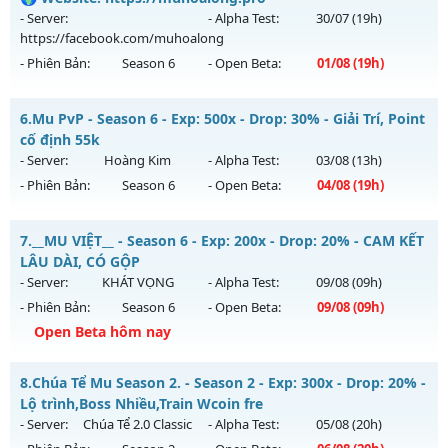
https://facebook.com/muhoalong
vào 08h ngày
- Server:
- Alpha Test:
30/07
(19h)
07/08/2626
https://facebook.com/muhoalong
- Phiên Bản:
Season 6
- Open Beta:
01/08
(19h)
Exp: 9999x - Drop: 99%
Kiểu reset: Non Reset
MU HỎA LONG 6.9 - 🌍 Website: https://muhoalong.pro
6.
Mu PvP - Season 6 - Exp: 500x - Drop: 30% - Giải Trí, Point
Thể loại: Mu Nguyên bản Webzen
Mu mới ra tháng 08 2026 - Mở máy chủ
cố định 55k
Antihack: XShield
https://facebook.com/muhoalong
vào 19h ngày
- Server:
Hoàng Kim
- Alpha Test:
03/08
(13h)
01/08/2626
- Phiên Bản:
Season 6
- Open Beta:
04/08
(19h)
Exp: 9999x - Drop: 99%
Mu PvP - Giải Trí, Point cố định 55k
Kiểu reset: Non Reset
7.
__MU VIỆT__ - Season 6 - Exp: 200x - Drop: 20% - CAM KẾT
Mu mới ra tháng 08 2026 - Mở máy chủ
Hoàng Kim
vào 19h
LÂU DÀI, CÓ GỘP
Thể loại: Mu Nguyên bản Webzen
ngày 04/08/2626
- Server:
KHÁT VỌNG
- Alpha Test:
09/08
(09h)
Antihack: XShield
- Phiên Bản:
Season 6
- Open Beta:
09/08
(09h)
Exp: 500x - Drop: 30%
Open Beta hôm nay
Kiểu reset: Reset In Game
Thể loại: Mu Nguyên bản Webzen
__MU VIỆT__ - CAM KẾT LÂU DÀI, CÓ GỘP
8.
Chúa Tể Mu Season 2. - Season 2 - Exp: 300x - Drop: 20% -
Antihack: Anti Vip bắt hack tuyệt đối
Mu mới ra tháng 08 2026 - Mở máy chủ
KHÁT VỌNG
vào
Lộ trình,Boss Nhiều,Train Wcoin fre
09h ngày 09/08/2626
- Server:
Chúa Tể 2.0 Classic
- Alpha Test:
05/08
(20h)