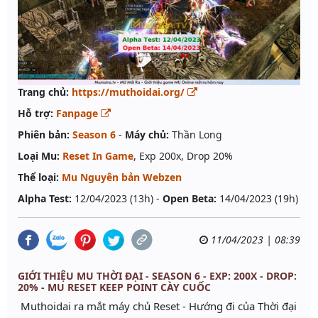
Trang chủ:
https://muthoidai.org/
Hỗ trợ:
Fanpage
Phiên bản:
Season 6
-
Máy chủ:
Thần Long
Loại Mu:
Reset In Game
, Exp 200x, Drop 20%
Thể loại:
Mu Nguyên bản Webzen
Alpha Test:
12/04/2023 (13h) -
Open Beta:
14/04/2023 (19h)
11/04/2023 | 08:39
GIỚI THIỆU MU THỜI ĐẠI - SEASON 6 - EXP: 200X - DROP:
20% - MU RESET KEEP POINT CÀY CUỐC
Muthoidai ra mắt máy chủ Reset - Hướng đi của Thời đại