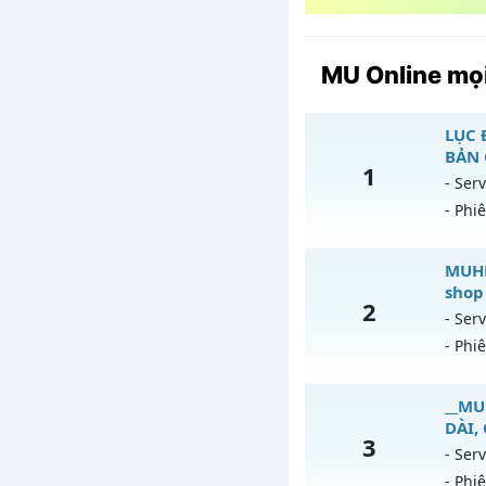
MU Online mọi
LỤC 
BẢN 
1
- Serv
- Phi
L
MUHN
shop
2
Mu
- Serv
- Phi
Ex
Ki
M
__MU
Th
DÀI,
3
Mu
- Serv
An
- Phi
Ex