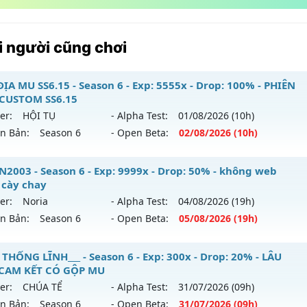
 người cũng chơi
ĐỊA MU SS6.15 - Season 6 - Exp: 5555x - Drop: 100% - PHIÊN
CUSTOM SS6.15
er:
HỘI TỤ
- Alpha Test:
01/08
/2026
(10h)
ên Bản:
Season 6
- Open Beta:
02/08
/2026
(10h)
ỤC ĐỊA MU SS6.15 - PHIÊN BẢN CUSTOM SS6.15
2003 - Season 6 - Exp: 9999x - Drop: 50% - không web
 cày chay
 mới ra tháng 08 2026 - Mở máy chủ
HỘI TỤ
vào 10h ngày 
er:
Noria
- Alpha Test:
04/08
/2026
(19h)
ên Bản:
Season 6
- Open Beta:
05/08
/2026
(19h)
p: 5555x - Drop: 100%
ểu reset: Reset In Game
UHN2003 - không web shop cày chay
 THỐNG LĨNH___ - Season 6 - Exp: 300x - Drop: 20% - LÂU
ể loại: Mu Custom thêm đồ mới
 CAM KẾT CÓ GỘP MU
 mới ra tháng 08 2026 - Mở máy chủ
Noria
vào 19h ngày 0
er:
CHÚA TỂ
- Alpha Test:
31/07
/2026
(09h)
tihack: SPK
ên Bản:
Season 6
- Open Beta:
31/07
/2026
(09h)
p: 9999x - Drop: 50%