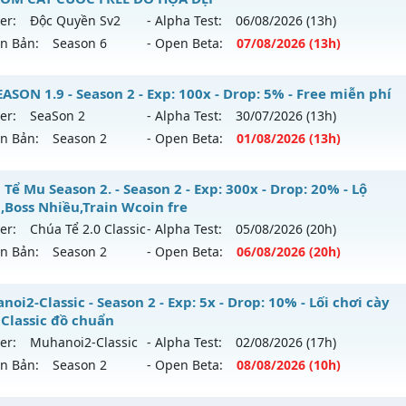
 mới ra tháng 08 2026 - Mở máy chủ
Băng
vào 13h ngày 0
er:
Độc Quyền Sv2
- Alpha Test:
06/08
/2026
(13h)
tihack: Anti Vip
ên Bản:
Season 6
- Open Beta:
07/08
/2026
(13h)
p: 9998x - Drop: 90%
ểu reset: Reset In Game
u Độc Quyền - MU CUSTOM CÀY CUỐC FREE ĐỒ HỌA ĐẸP
ASON 1.9 - Season 2 - Exp: 100x - Drop: 5% - Free miễn phí
ể loại: Mu Custom thêm đồ mới
er:
SeaSon 2
- Alpha Test:
30/07
/2026
(13h)
 mới ra tháng 08 2026 - Mở máy chủ
Độc Quyền Sv2
vào 1
ên Bản:
Season 2
- Open Beta:
01/08
/2026
(13h)
tihack: Dragon
p: 9999x - Drop: 90%
SEASON 1.9 - Free miễn phí
Tể Mu Season 2. - Season 2 - Exp: 300x - Drop: 20% - Lộ
ểu reset: Reset In Game
h,Boss Nhiều,Train Wcoin fre
 mới ra tháng 08 2026 - Mở máy chủ
SeaSon 2
vào 13h ngà
ể loại: Mu Custom thêm đồ mới
er:
Chúa Tể 2.0 Classic
- Alpha Test:
05/08
/2026
(20h)
ên Bản:
Season 2
- Open Beta:
06/08
/2026
(20h)
p: 100x - Drop: 5%
tihack: SharkGaurd
ểu reset: Reset In Game
úa Tể Mu Season 2. - Lộ trình,Boss Nhiều,Train Wcoin fre
oi2-Classic - Season 2 - Exp: 5x - Drop: 10% - Lối chơi cày
hể loại: Mu Nguyên bản Webzen
 Classic đồ chuẩn
 mới ra tháng 08 2026 - Mở máy chủ
Chúa Tể 2.0 Classic
và
er:
Muhanoi2-Classic
- Alpha Test:
02/08
/2026
(17h)
tihack: hoàn toàn mới
/08/2626
ên Bản:
Season 2
- Open Beta:
08/08
/2026
(10h)
p: 300x - Drop: 20%