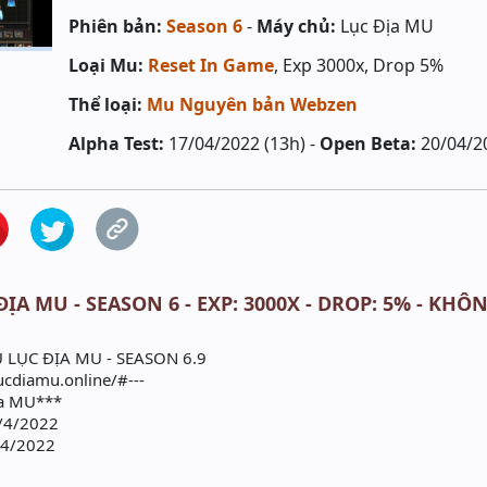
Phiên bản:
Season 6
-
Máy chủ:
Lục Địa MU
Loại Mu:
Reset In Game
, Exp 3000x, Drop 5%
Thể loại:
Mu Nguyên bản Webzen
Alpha Test:
17/04/2022 (13h) -
Open Beta:
20/04/2
ĐỊA MU - SEASON 6 - EXP: 3000X - DROP: 5% - KH
LỤC ĐỊA MU - SEASON 6.9
lucdiamu.online/#---
ịa MU***
7/4/2022
/4/2022