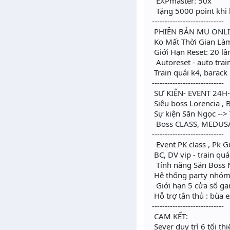
EXPmaster: 50x
Tặng 5000 point khi 
----------------------------
PHIÊN BẢN MU ONLIN
Ko Mất Thời Gian Là
Giới Hạn Reset: 20 lầ
Autoreset - auto train
Train quái k4, barack
----------------------------
SỰ KIỆN- EVENT 24H-
Siêu boss Lorencia ,
Sự kiện Săn Ngọc -->
Boss CLASS, MEDUS
----------------------------
Event PK class , Pk Gu
BC, DV vip - train qu
Tính năng Săn Boss 
Hệ thống party nhóm 1
Giới hạn 5 cửa sổ g
Hỗ trợ tân thủ : bùa 
----------------------------
CAM KẾT:
Sever duy trì 6 tối th