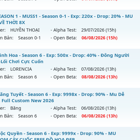
ểu reset: Reset In Game
_MU THỐNG LĨNH___ - LÂU DÀI, CAM KẾT CÓ GỘP MU
ASON 1 - MUSS1 - Season 0-1 - Exp: 220x - Drop: 20% - MU
hể loại: Mu Nguyên bản Webzen
VỀ THỜI 8X
 mới ra tháng 07 2026 - Mở máy chủ
CHÚA TỂ
vào 09h ngà
er:
HUYỀN THOẠI
- Alpha Test:
29/07
/2026
(15h)
tihack: XSHield
ên Bản:
Season 0-1
- Open Beta:
06/08
/2026
(15h)
p: 300x - Drop: 20%
ểu reset: Reset In Game
USEASON 1 - MUSS1 - MU TRỞ VỀ THỜI 8X
inh Hoa - Season 6 - Exp: 500x - Drop: 40% - Đông Người
hể loại: Mu Nguyên bản Webzen
-Lối Chơi Cực Cuốn
 mới ra tháng 08 2026 - Mở máy chủ
HUYỀN THOẠI
vào 15
er:
LORENCIA
- Alpha Test:
07/08
/2026
(13h)
ntihack: UGK ANTIHACK
ên Bản:
Season 6
- Open Beta:
08/08
/2026
(13h)
p: 220x - Drop: 20%
ểu reset: Reset In Game
 Tinh Hoa - Đông Người Chơi-Lối Chơi Cực Cuốn
ăng Tuyết - Season 6 - Exp: 9998x - Drop: 90% - Mu Dễ
hể loại: Mu Nguyên bản Webzen
, Full Custom New 2026
 mới ra tháng 08 2026 - Mở máy chủ
LORENCIA
vào 13h ng
er:
Băng
- Alpha Test:
06/08
/2026
(13h)
ntihack: IGMU.DEV
ên Bản:
Season 6
- Open Beta:
06/08
/2026
(13h)
p: 500x - Drop: 40%
ểu reset: Reset In Game
 Băng Tuyết - Mu Dễ Chơi, Full Custom New 2026
ộc Quyền - Season 6 - Exp: 9999x - Drop: 90% - MU
hể loại: Mu Nguyên bản Webzen
OM CÀY CUỐC FREE ĐỒ HỌA ĐẸP