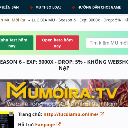
PHIÊN BẢN
MU THEO LOẠI
HƯỚNG DẪN CHƠI GAME
ch Mu Mới Ra
LỤC ĐỊA MU - Season 6 - Exp: 3000x - Drop: 5% -
lpha Test hôm
Open beta hôm
nay
nay
SEASON 6 - EXP: 3000X - DROP: 5% - KHÔNG WEBS
NẠP
Trang chủ:
http://lucdiamu.online/
Hỗ trợ:
Fanpage