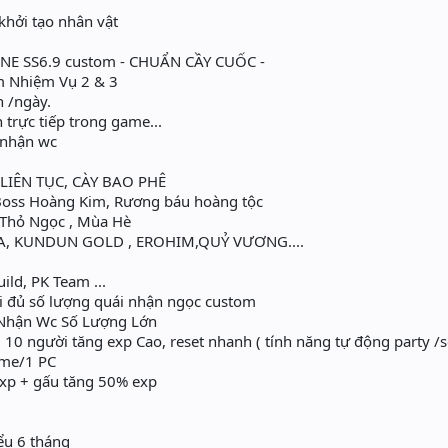
khởi tạo nhân vật
E SS6.9 custom - CHUẨN CẦY CUỐC -
m Nhiệm Vụ 2 & 3
n /ngày.
 trực tiếp trong game...
 nhận wc
LIÊN TỤC, CÀY BAO PHÊ
 Boss Hoàng Kim, Rương báu hoàng tộc
 Thỏ Ngọc , Mùa Hè
A, KUNDUN GOLD , EROHIM,QUỶ VƯƠNG....
ild, PK Team ...
ái đủ số lượng quái nhận ngọc custom
Nhận Wc Số Lượng Lớn
0 người tăng exp Cao, reset nhanh ( tính năng tự động party /s
ame/1 PC
exp + gấu tăng 50% exp
iểu 6 tháng