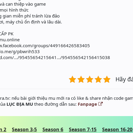
và can thiệp vào game
mọi hình thức
g gian miễn phí tránh lừa đảo
, máy chủ ổn định và lâu dài.
CẤP PK
amu.online
www.facebook.com/groups/449166426583405
zalo.me/g/pbwrih533
cord.com/.../95455654215641.../954556542156415038
Hãy đ
a.tv: nếu bài giới thiệu mu mới ra có like & share nhận code gam
 của
LỤC ĐỊA MU
theo đường dẫn sau:
Fanpage
n 2
Season 3-5
Season 6
Season 7-15
Season 16-20