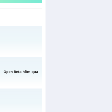
02/08/2626
Open Beta hôm qua
5/08/2626