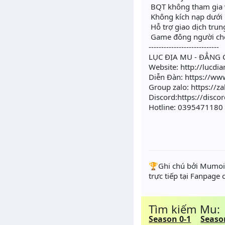
BQT không tham gia 
Không kích nạp dưới 
Hỗ trợ giao dịch trun
Game đông người chơi
----------------------------
LỤC ĐỊA MU - ĐẲNG 
Website: http://lucdi
Diễn Đàn: https://
Group zalo: https://
Discord:https://dis
Hotline: 0395471180
️🏆Ghi chú bởi Mumoir
trực tiếp tại Fanpage
Tìm kiếm Mu:
Season 0-1
Seaso