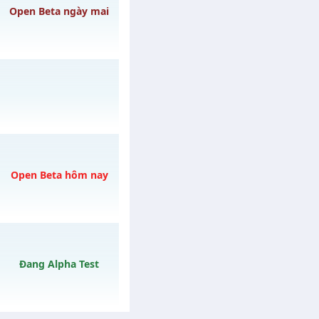
6/08/2626
Open Beta ngày mai
3h ngày 07/08/2626
y 01/08/2626
Open Beta hôm nay
o 20h ngày
Đang Alpha Test