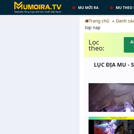
MU MỚI RA
MU THEO 
Trang chủ
Danh sá
top nạp
Lọc
A
theo:
LỤC ĐỊA MU - 