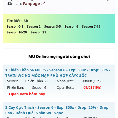
dẫn sau:
Fanpage
Tìm kiếm Mu:
Season 0-1
Season 2
Season 3-5
Season 6
Season 7-15
Season 16-20
Season 21
MU Online mọi người cũng chơi
1.
Chiến Thần S6 60FPS - Season 6 - Exp: 500x - Drop: 30% -
TRAIN WC-KO MỐC NẠP-PHÙ HỢP CÀYCUỐC
- Server:
Chiến Thần S6
- Alpha Test:
08/08
(19h)
- Phiên Bản:
Season 6
- Open Beta:
09/08
(19h)
Open Beta hôm nay
Chiến Thần S6 60FPS - TRAIN WC-KO MỐC NẠP-PHÙ HỢP
2.
Cày Cực Thích - Season 6 - Exp: 800x - Drop: 20% - Drop
CÀYCUỐC
Cao - Đánh Quái Nhận WC Ngọc
Mu mới ra tháng 08 2026 - Mở máy chủ
Chiến Thần S6
vào