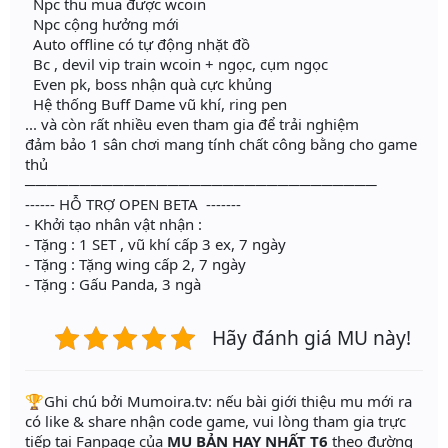
Npc thu mua được wcoin
Npc cộng hưởng mới
Auto offline có tự động nhặt đồ
Bc , devil vip train wcoin + ngọc, cụm ngọc
Even pk, boss nhận quà cực khủng
Hệ thống Buff Dame vũ khí, ring pen
... và còn rất nhiều even tham gia để trải nghiệm
đảm bảo 1 sân chơi mang tính chất công bằng cho game
thủ
────────────────────────────────
------ HỖ TRỢ OPEN BETA -------
- Khởi tạo nhân vật nhận :
- Tặng : 1 SET , vũ khí cấp 3 ex, 7 ngày
- Tặng : Tặng wing cấp 2, 7 ngày
- Tặng : Gấu Panda, 3 ngà
Hãy đánh giá MU này!
️🏆Ghi chú bởi Mumoira.tv: nếu bài giới thiệu mu mới ra
có like & share nhận code game, vui lòng tham gia trực
tiếp tại Fanpage của
MU BẢN HAY NHẤT T6
theo đường