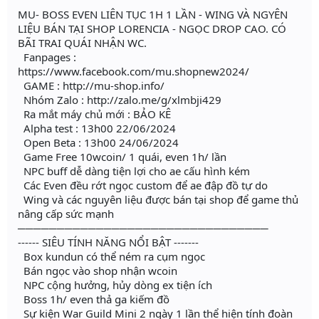
MU- BOSS EVEN LIÊN TỤC 1H 1 LẦN - WING VÀ NGYÊN
LIỆU BÁN TẠI SHOP LORENCIA - NGỌC DROP CAO. CÓ
BÃI TRAI QUÁI NHẬN WC.
Fanpages :
https://www.facebook.com/mu.shopnew2024/
GAME : http://mu-shop.info/
Nhóm Zalo : http://zalo.me/g/xlmbji429
Ra mắt máy chủ mới : BẢO KÊ
Alpha test : 13h00 22/06/2024
Open Beta : 13h00 24/06/2024
Game Free 10wcoin/ 1 quái, even 1h/ lần
NPC buff dễ dàng tiện lợi cho ae cấu hình kém
Các Even đều rớt ngọc custom để ae đập đồ tự do
Wing và các nguyên liệu được bán tại shop để game thủ
nâng cấp sức mạnh
────────────────────────────────
------ SIÊU TÍNH NĂNG NỔI BẬT -------
Box kundun có thể ném ra cụm ngọc
Bán ngọc vào shop nhận wcoin
NPC cộng hưởng, hủy dòng ex tiện ích
Boss 1h/ even thả ga kiếm đồ
Sự kiện War Guild Mini 2 ngày 1 lần thể hiện tính đoàn