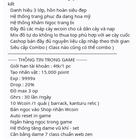
kết
Danh hiệu 3 lớp, hồn hoàn siêu đẹp
Hệ thống trang phục đa dạng hoa mỹ
Hệ thống Khảm Ngọc trang bị
Đầy đủ các máp cày wcoin cho cả dân cày và nạp
Mix đồ tự do không lo thua top phù hợp với ae cày cuốc
Cashop bán đầy đủ nguyên liệu cập nhập theo thời gian
Siêu cấp Combo ( Class nào cũng có thể combo )
────────────────────────────────
------ THÔNG TIN TRONG GAME -------
Giới hạn tài khoản : 4tk/1 pc
Tạo nhân vật : 15.000 point
Exp : 9999x
Drop : 20%
Đồ max 3 op
Ghrs : 30 lần /ngày
10 Wcoin /1 quái ( barrack, kanturu relic )
Bán ngọc vào Shop nhận Wcoin
Auto reset in game
Ngân hàng ngọc trong game
Hệ thống tăng dame vũ khí - set
Cân bằng dame 7 class chuẩn web zen