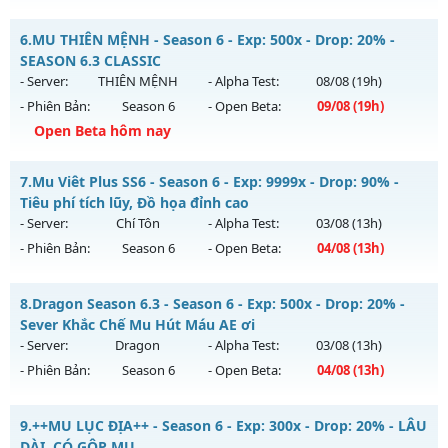
Kiểu reset: Reset In Game
Mu PvP - Giải Trí, Point cố định 55k
6.
MU THIÊN MỆNH - Season 6 - Exp: 500x - Drop: 20% -
Thể loại: Mu Nguyên bản Webzen
Mu mới ra tháng 08 2026 - Mở máy chủ
Hoàng Kim
vào 19h
SEASON 6.3 CLASSIC
Antihack: VietGuard
ngày 04/08/2626
- Server:
THIÊN MỆNH
- Alpha Test:
08/08
(19h)
- Phiên Bản:
Season 6
- Open Beta:
09/08
(19h)
Exp: 500x - Drop: 30%
Open Beta hôm nay
Kiểu reset: Reset In Game
Thể loại: Mu Nguyên bản Webzen
MU THIÊN MỆNH - SEASON 6.3 CLASSIC
7.
Mu Viêt Plus SS6 - Season 6 - Exp: 9999x - Drop: 90% -
Antihack: Anti Vip bắt hack tuyệt đối
Mu mới ra tháng 08 2026 - Mở máy chủ
THIÊN MỆNH
vào
Tiêu phí tích lũy, Đồ họa đỉnh cao
19h ngày 09/08/2626
- Server:
Chí Tôn
- Alpha Test:
03/08
(13h)
- Phiên Bản:
Season 6
- Open Beta:
04/08
(13h)
Exp: 500x - Drop: 20%
Kiểu reset: Reset In Game
Mu Viêt Plus SS6 - Tiêu phí tích lũy, Đồ họa đỉnh cao
8.
Dragon Season 6.3 - Season 6 - Exp: 500x - Drop: 20% -
Thể loại: Mu Nguyên bản Webzen
Mu mới ra tháng 08 2026 - Mở máy chủ
Chí Tôn
vào 13h
Sever Khắc Chế Mu Hút Máu AE ơi
Antihack: Antihack chạy bằng cơm
ngày 04/08/2626
- Server:
Dragon
- Alpha Test:
03/08
(13h)
- Phiên Bản:
Season 6
- Open Beta:
04/08
(13h)
Exp: 9999x - Drop: 90%
Kiểu reset: Reset In Game
Dragon Season 6.3 - Sever Khắc Chế Mu Hút Máu AE ơi
9.
++MU LỤC ĐỊA++ - Season 6 - Exp: 300x - Drop: 20% - LÂU
Thể loại: Mu Bán Đồ Full Trong Shop
Mu mới ra tháng 08 2026 - Mở máy chủ
Dragon
vào 13h
DÀI, CÓ GỘP MU