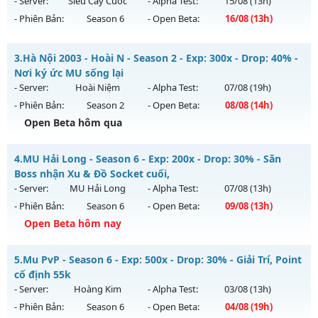
- Server:
Siêu Cày Cuốc
- Alpha Test:
15/08
(13h)
19h ngày 09/08/2626
- Phiên Bản:
Season 6
- Open Beta:
16/08
(13h)
Exp: 500x - Drop: 30%
Cày Cực Thích - Drop Cao - Đánh Quái Nhận WC Ngọc
Kiểu reset: Reset In Game
3.
Hà Nội 2003 - Hoài N - Season 2 - Exp: 300x - Drop: 40% -
Mu mới ra tháng 08 2026 - Mở máy chủ
Siêu Cày Cuốc
vào
Nơi ký ức MU sống lại
Thể loại: Mu Nguyên bản Webzen
13h ngày 16/08/2626
- Server:
Hoài Niệm
- Alpha Test:
07/08
(19h)
Antihack: antihack
- Phiên Bản:
Season 2
- Open Beta:
08/08
(14h)
Exp: 800x - Drop: 20%
Open Beta hôm qua
Kiểu reset: Reset In Game
Thể loại: Mu Nguyên bản Webzen
Hà Nội 2003 - Hoài N - Nơi ký ức MU sống lại
4.
MU Hải Long - Season 6 - Exp: 200x - Drop: 30% - Săn
Antihack: BDC
Mu mới ra tháng 08 2026 - Mở máy chủ
Hoài Niệm
vào 14h
Boss nhận Xu & Đồ Socket cuối,
ngày 08/08/2626
- Server:
MU Hải Long
- Alpha Test:
07/08
(13h)
- Phiên Bản:
Season 6
- Open Beta:
09/08
(13h)
Exp: 300x - Drop: 40%
Open Beta hôm nay
Kiểu reset: Reset In Game
Thể loại: Mu Custom thêm đồ mới
MU Hải Long - Săn Boss nhận Xu & Đồ Socket cuối,
5.
Mu PvP - Season 6 - Exp: 500x - Drop: 30% - Giải Trí, Point
Antihack: UKG
Mu mới ra tháng 08 2026 - Mở máy chủ
MU Hải Long
vào
cố định 55k
13h ngày 09/08/2626
- Server:
Hoàng Kim
- Alpha Test:
03/08
(13h)
- Phiên Bản:
Season 6
- Open Beta:
04/08
(19h)
Exp: 200x - Drop: 30%