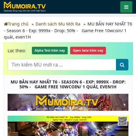
Trang chủ
Danh sách Mu Mới Ra
MU BẢN HAY NHẤT T6
- Season 6 - Exp: 9999x - Drop: 50% - Game Free 10wcoin/ 1
quái, even1H
Lọc theo:
Alpha Test hôm nay
Open beta hôm nay
MU BẢN HAY NHẤT T6 - SEASON 6 - EXP: 9999X - DROP:
50% - GAME FREE 10WCOIN/ 1 QUÁI, EVEN1H