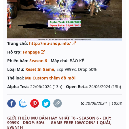
Trang chủ:
http://mu-shop.info/
Hỗ trợ:
Fanpage
Phiên bản:
Season 6
-
Máy chủ:
BẢO KÊ
Loại Mu:
Reset In Game
, Exp 9999x, Drop 50%
Thể loại:
Mu Custom thêm đồ mới
Alpha Test:
22/06/2024 (13h) -
Open Beta:
24/06/2024 (13h)
20/06/2024 | 10:08
GIỚI THIỆU MU BẢN HAY NHẤT T6 - SEASON 6 - EXP:
9999X - DROP: 50% - GAME FREE 10WCOIN/ 1 QUÁI,
EVEN1H