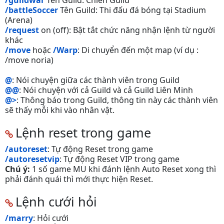
/battleSoccer
Tên Guild: Thi đấu đá bóng tại Stadium
(Arena)
/request
on (off): Bật tắt chức năng nhận lệnh từ người
khác
/move
hoặc
/Warp
: Di chuyển đến một map (ví dụ :
/move noria)
@
: Nói chuyện giữa các thành viên trong Guild
@@
: Nói chuyện với cả Guild và cả Guild Liên Minh
@>
: Thông báo trong Guild, thông tin này các thành viên
sẽ thấy mỗi khi vào nhân vật.
Lệnh reset trong game
/autoreset
: Tự động Reset trong game
/autoresetvip
: Tự động Reset VIP trong game
Chú ý:
1 số game MU khi đánh lệnh Auto Reset xong thì
phải đánh quái thì mới thực hiện Reset.
Lệnh cưới hỏi
/marry
: Hỏi cưới