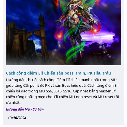
Cách cộng điểm Elf Chiến săn boss, train, PK siêu trâu
Hướng dẫn chi tiết cách cộng điểm Elf chiến mạnh nhất trong MU,
giúp tăng 65k point để PK và săn Boss hiệu quả. Cách tăng điểm Elf
chiến bá đạo trong MU SS6, SS15, SS16. Cập nhật bảng master Elf
chiến cùng những mẹo chơi Elf chiến MU non reset và MU reset tối
ưu nhất.
Hướng dẫn Mu
Cơ bản
13/10/2024