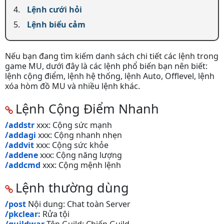
Lệnh cưới hỏi
Lệnh biểu cảm
Nếu bạn đang tìm kiếm danh sách chi tiết các lệnh trong
game MU, dưới đây là các lệnh phổ biến bạn nên biết:
lệnh cộng điểm, lệnh hệ thống, lệnh Auto, Offlevel, lệnh
xóa hòm đồ MU và nhiều lệnh khác.
Lệnh Cộng Điểm Nhanh
/addstr
xxx: Cộng sức mạnh
/addagi
xxx: Cộng nhanh nhẹn
/addvit
xxx: Cộng sức khỏe
/addene
xxx: Cộng năng lượng
/addcmd
xxx: Cộng mệnh lệnh
Lệnh thường dùng
/post
Nội dung: Chat toàn Server
/pkclear:
Rửa tội
/guildwar
Tên Guild: Chiến Guild