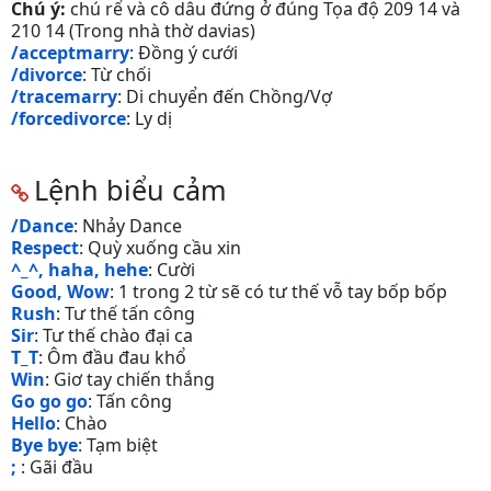
Chú ý:
chú rể và cô dâu đứng ở đúng Tọa độ 209 14 và
210 14 (Trong nhà thờ davias)
/acceptmarry
: Đồng ý cưới
/divorce
: Từ chối
/tracemarry
: Di chuyển đến Chồng/Vợ
/forcedivorce
: Ly dị
Lệnh biểu cảm
/Dance
: Nhảy Dance
Respect
: Quỳ xuống cầu xin
^_^, haha, hehe
: Cười
Good, Wow
: 1 trong 2 từ sẽ có tư thế vỗ tay bốp bốp
Rush
: Tư thế tấn công
Sir
: Tư thế chào đại ca
T_T
: Ôm đầu đau khổ
Win
: Giơ tay chiến thắng
Go go go
: Tấn công
Hello
: Chào
Bye bye
: Tạm biệt
;
: Gãi đầu